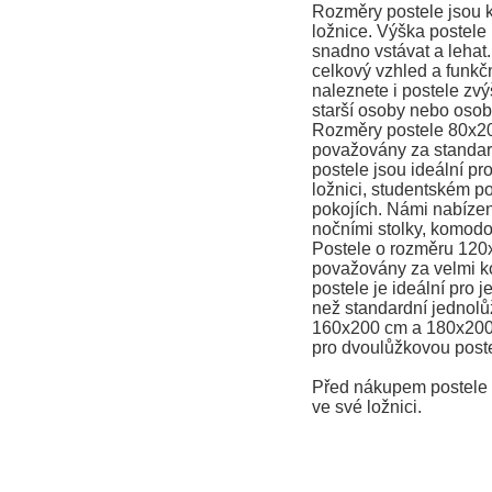
Rozměry postele jsou k
ložnice. Výška postele
snadno vstávat a lehat
celkový vzhled a funkčn
naleznete i postele zvý
starší osoby nebo osob
Rozměry postele 80x2
považovány za standard
postele jsou ideální pr
ložnici, studentském po
pokojích. Námi nabízené
nočními stolky, komodo
Postele o rozměru 120
považovány za velmi ko
postele je ideální pro j
než standardní jednolů
160x200 cm a 180x200
pro dvoulůžkovou poste
Před nákupem postele s
ve své ložnici.