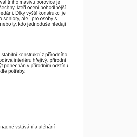
valitního masivu borovice je
šechny, kteří ocení pohodlnější
edání. Díky vyšší konstrukci je
o seniory, ale i pro osoby s
bo ty, kdo jednoduše hledají
stabilní konstrukcí z přírodního
dává interiéru hřejivý, přírodní
t ponechán v přírodním odstínu,
dle potřeby.
nadné vstávání a uléhání