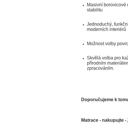
Masivní borovicové d
stabilitu
Jednoduchý, funkční
moderních interiérů
Možnost volby povrc
Skvělá volba pro kaž
přírodním materiále
zpracováním.
Doporučujeme k tomu
Matrace - nakupujte -