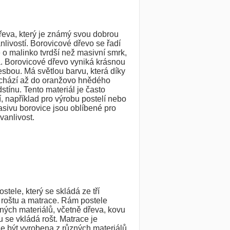
dřeva, který je známý svou dobrou
nlivostí. Borovicové dřevo se řadí
 o malinko tvrdší než masivní smrk,
. Borovicové dřevo vyniká krásnou
esbou. Má světlou barvu, která díky
echází až do oranžovo hnědého
tínu. Tento materiál je často
, například pro výrobu postelí nebo
sivu borovice jsou oblíbené pro
rvanlivost.
ostele, který se skládá ze tří
, roštu a matrace. Rám postele
ných materiálů, včetně dřeva, kovu
 se vkládá rošt. Matrace je
e být vyrobena z různých materiálů,