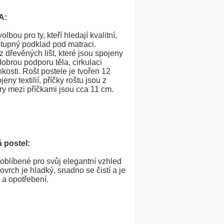
A:
olbou pro ty, kteří hledají kvalitní,
tupný podklad pod matraci.
z dřevěných lišt, které jsou spojeny
 dobrou podporu těla, cirkulaci
osti. Rošt postele je tvořen 12
eny textilií, příčky roštu jsou z
y mezi příčkami jsou cca 11 cm.
 postel:
oblíbené pro svůj elegantní vzhled
vrch je hladký, snadno se čistí a je
 a opotřebení.