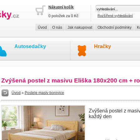
Nákupní košík
0 položek za 0 Kč
Rozšířené vyhledávání
Úvod
O nás
Jak nakupovat
Obchodní podmínky
K
Autosedačky
Hračky
Zvýšená postel z masivu Eliška 180x200 cm + 
Úvod
»
Postele masiv borovice
Zvýšená postel z masiv
každý den