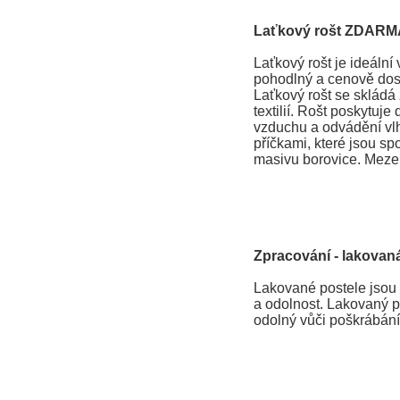
Laťkový rošt ZDARM
Laťkový rošt je ideální v
pohodlný a cenově dos
Laťkový rošt se skládá 
textilií. Rošt poskytuje
vzduchu a odvádění vlhk
příčkami, které jsou spoj
masivu borovice. Mezer
Zpracování - lakovaná
Lakované postele jsou 
a odolnost. Lakovaný po
odolný vůči poškrábání