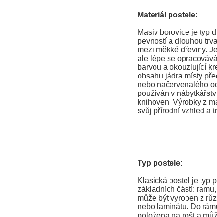
Materiál postele:
Masiv borovice je typ 
pevností a dlouhou trva
mezi měkké dřeviny. Je
ale lépe se opracovává
barvou a okouzlující kr
obsahu jádra místy př
nebo načervenalého ods
používán v nábytkářství
knihoven. Výrobky z ma
svůj přírodní vzhled a t
Typ postele:
Klasická postel je typ p
základních částí: rámu
může být vyroben z růz
nebo laminátu. Do rámu
položena na rošt a můž