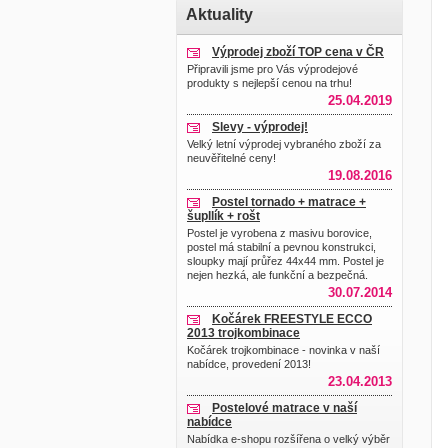
Aktuality
Výprodej zboží TOP cena v ČR
Připravili jsme pro Vás výprodejové
produkty s nejlepší cenou na trhu!
25.04.2019
Slevy - výprodej!
Velký letní výprodej vybraného zboží za
neuvěřitelné ceny!
19.08.2016
Postel tornado + matrace +
šupllík + rošt
Postel je vyrobena z masivu borovice,
postel má stabilní a pevnou konstrukci,
sloupky mají průřez 44x44 mm. Postel je
nejen hezká, ale funkční a bezpečná.
30.07.2014
Kočárek FREESTYLE ECCO
2013 trojkombinace
Kočárek trojkombinace - novinka v naší
nabídce, provedení 2013!
23.04.2013
Postelové matrace v naší
nabídce
Nabídka e-shopu rozšířena o velký výběr