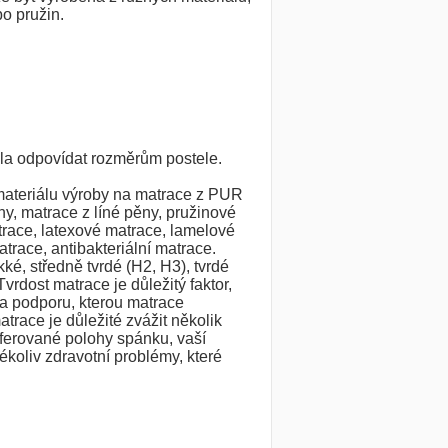
o pružin.
la odpovídat rozměrům postele.
materiálu výroby na matrace z PUR
y, matrace z líné pěny, pružinové
trace, latexové matrace, lamelové
trace, antibakteriální matrace.
é, středně tvrdé (H2, H3), tvrdé
vrdost matrace je důležitý faktor,
 a podporu, kterou matrace
atrace je důležité zvážit několik
eferované polohy spánku, vaší
ékoliv zdravotní problémy, které