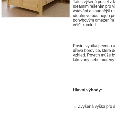
Tato zvýšená postel z k
ideálním řešením pro v
vstávání a snadnější us
ideální volbou nejen pr
pohybovým omezením ne
větší komfort.
Postel vyniká pevnou a 
dřeva borovice, které do
vzhled. Povrch může bý
lakovaný nebo mořený 
Hlavní výhody:
Zvýšená výška pro s