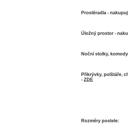
Prostěradla - nakupuj
Úložný prostor - naku
Noční stolky, komody 
Přikrývky, polštáře, c
-
ZDE
Rozměry postele: