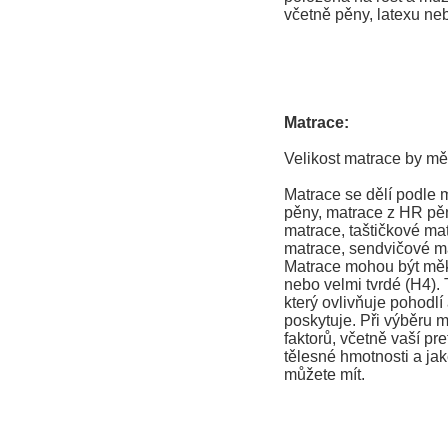
včetně pěny, latexu neb
Matrace:
Velikost matrace by mě
Matrace se dělí podle 
pěny, matrace z HR pěn
matrace, taštičkové ma
matrace, sendvičové ma
Matrace mohou být měkk
nebo velmi tvrdé (H4). T
který ovlivňuje pohodlí
poskytuje. Při výběru m
faktorů, včetně vaší pr
tělesné hmotnosti a jak
můžete mít.