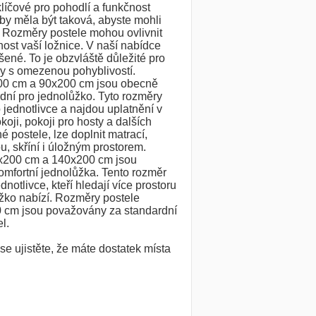
líčové pro pohodlí a funkčnost
 by měla být taková, abyste mohli
. Rozměry postele mohou ovlivnit
ost vaší ložnice. V naší nabídce
šené. To je obzvláště důležité pro
y s omezenou pohyblivostí.
00 cm a 90x200 cm jsou obecně
ní pro jednolůžko. Tyto rozměry
o jednotlivce a najdou uplatnění v
koji, pokoji pro hosty a dalších
 postele, lze doplnit matrací,
u, skříní i úložným prostorem.
x200 cm a 140x200 cm jsou
mfortní jednolůžka. Tento rozměr
ednotlivce, kteří hledají více prostoru
žko nabízí. Rozměry postele
 cm jsou považovány za standardní
l.
e ujistěte, že máte dostatek místa