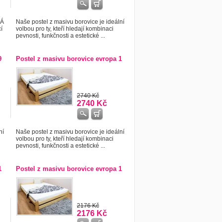
KÁ
Naše postel z masivu borovice je ideální
í
volbou pro ty, kteří hledají kombinaci
pevnosti, funkčnosti a estetické ...
9
Postel z masivu borovice evropa 1
2740 Kč
2740 Kč
ní
Naše postel z masivu borovice je ideální
volbou pro ty, kteří hledají kombinaci
pevnosti, funkčnosti a estetické ...
1
Postel z masivu borovice evropa 1
2176 Kč
2176 Kč