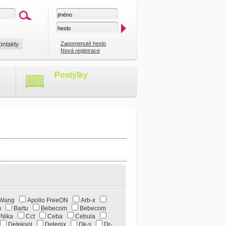
Zapomenuté heslo
ontakty
Nová registrace
Postýlky
 Wang
Apollo FreeON
Arb-x
um
Bartu
Bebecom
Bebecom
- Nika
Cct
Ceba
Cebula
Deteksol
Detenix
Dk-s
Dr-