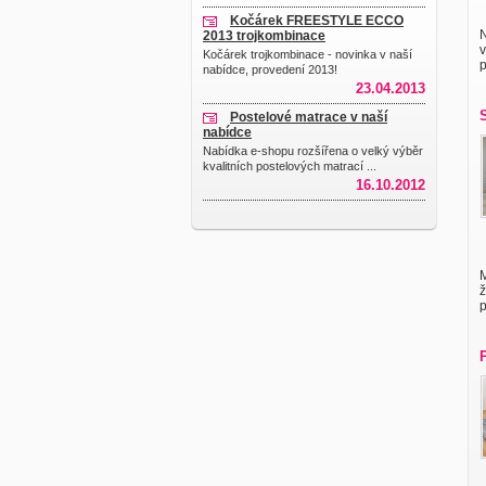
Kočárek FREESTYLE ECCO
N
2013 trojkombinace
v
Kočárek trojkombinace - novinka v naší
p
nabídce, provedení 2013!
23.04.2013
Postelové matrace v naší
nabídce
Nabídka e-shopu rozšířena o velký výběr
kvalitních postelových matrací ...
16.10.2012
M
ž
p