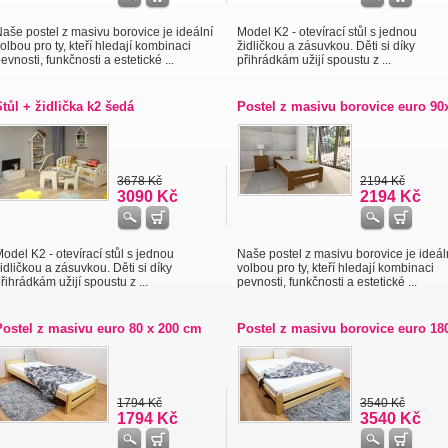
aše postel z masivu borovice je ideální
Model K2 - otevírací stůl s jednou
olbou pro ty, kteří hledají kombinaci
židličkou a zásuvkou. Děti si díky
evnosti, funkčnosti a estetické ...
přihrádkám užijí spoustu z ...
Stůl + židlička k2 šedá
Postel z masivu borovice euro 90
3678 Kč
2194 Kč
3090 Kč
2194 Kč
odel K2 - otevírací stůl s jednou
Naše postel z masivu borovice je ideál
idličkou a zásuvkou. Děti si díky
volbou pro ty, kteří hledají kombinaci
řihrádkám užijí spoustu z ...
pevnosti, funkčnosti a estetické ...
Postel z masivu euro 80 x 200 cm
Postel z masivu borovice euro 18
1794 Kč
3540 Kč
1794 Kč
3540 Kč