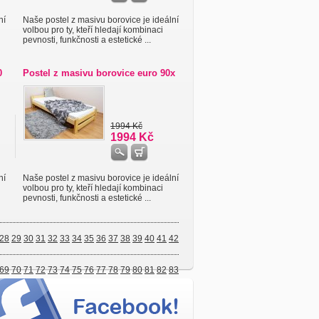
ní
Naše postel z masivu borovice je ideální
volbou pro ty, kteří hledají kombinaci
pevnosti, funkčnosti a estetické ...
0
Postel z masivu borovice euro 90x
1994 Kč
1994 Kč
ní
Naše postel z masivu borovice je ideální
volbou pro ty, kteří hledají kombinaci
pevnosti, funkčnosti a estetické ...
28
29
30
31
32
33
34
35
36
37
38
39
40
41
42
69
70
71
72
73
74
75
76
77
78
79
80
81
82
83
97
98
99
100
101
102
103
104
105
106