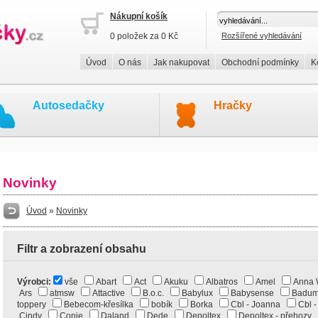
Nákupní košík
0 položek za 0 Kč
Rozšířené vyhledávání
Úvod
O nás
Jak nakupovat
Obchodní podmínky
K
Autosedačky
Hračky
Novinky
Úvod
»
Novinky
Filtr a zobrazení obsahu
Výrobci:
vše
Abart
Act
Akuku
Albatros
Amel
Anna
Ars
atmsw
Attactive
B.o.c.
Babylux
Babysense
Bad
toppery
Bebecom-křesílka
bobík
Borka
Cbl - Joanna
Cbl 
Cindy
Conie
Daland
Dede
Depoltex
Depoltex - přehozy