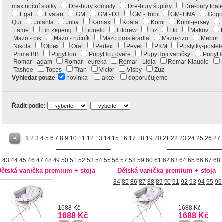
max noční stolky
Dre-bury komody
Dre-bury šuplíky
Dre-bury toa
Egat
Evatan
GM
GM - D3
GM - Tobi
GM-TINA
Gog
Qui
Jolanta
Julia
Kamax
Koala
Komi
Komi-jersey
Lame
Lin Zepeng
Lionelo
Litdrew
Liz
Ltd
Makov
Mazo - pik
Mazo - ručník
Mazo prostěradla
Mazo-rizo
Mebo
Nikola
Olpex
Oraf
Perfect
Pevel
PKM
Postylky-poste
Prima BB
PupyHou
PupyHou dveře
PupyHou vaničky
PupyH
Romar - adam
Romar - eureka
Romar - Lidia
Romar Klaudie
Tashee
Topes
Tran
Victor
Visby
Zuz
Vyhledat pouze:
novinka
akce
doporučujeme
Řadit podle:
1
2
3
4
5
6
7
8
9
10
11
12
13
14
15
16
17
18
19
20
21
22
23
24
25
26
27
43
44
45
46
47
48
49
50
51
52
53
54
55
56
57
58
59
60
61
62
63
64
65
66
67
68
Dětská vanička premium + stoja
Dětská vanička premium + stoja
84
85
86
87
88
89
90
91
92
93
94
95
96
1688 Kč
1688 Kč
1688 Kč
1688 Kč