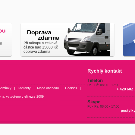
Při nákupu v celkové
em
částce nad 15000 Kč
doprava zdarma
Rychlý kontakt
Telefon
Po - Pá: 08:00 - 17:00
odmínky
|
Kontakty
|
Mapa obchodu
|
Cookies
|
+ 420 602 
ena, vytvořeno v
eline.cz
2009
Skype
Po - Pá: 08:00 - 17:00
postylk