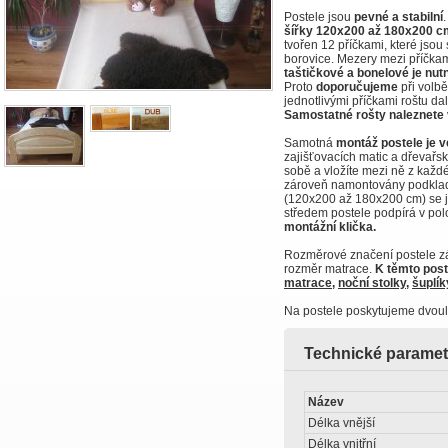
Postele jsou
pevné a stabilní
šířky 120x200 až 180x200 cm
tvořen 12 příčkami, které jsou 
borovice. Mezery mezi příčkam
taštičkové a bonelové je nut
Proto
doporučujeme
při volbě
jednotlivými příčkami roštu da
Samostatné rošty
naleznete
Samotná
montáž postele je v
zajišťovacích matic a dřevařsk
sobě a vložíte mezi ně z každé
zároveň namontovány podklady
(120x200 až 180x200 cm) se j
středem postele podpírá v pol
montážní klička.
Rozměrové značení postele zár
rozměr matrace.
K těmto pos
matrace
,
noční stolky
,
šuplík
Na postele poskytujeme dvoul
Technické paramet
Název
Délka vnější
Délka vnitřní