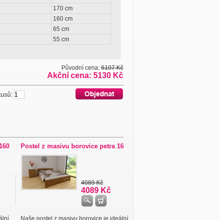
170 cm
160 cm
65 cm
55 cm
Původní cena:
6107 Kč
Akční cena: 5130 Kč
usů:
160
Postel z masivu borovice petra 16
4089 Kč
4089 Kč
ální
Naše postel z masivu borovice je ideální