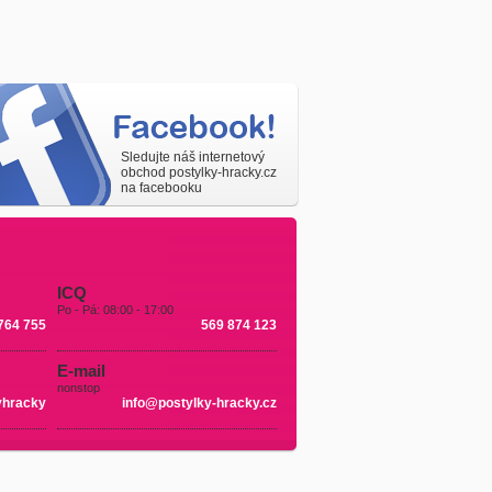
Sledujte náš internetový
obchod postylky-hracky.cz
na facebooku
ICQ
Po - Pá: 08:00 - 17:00
764 755
569 874 123
E-mail
nonstop
yhracky
info@postylky-hracky.cz