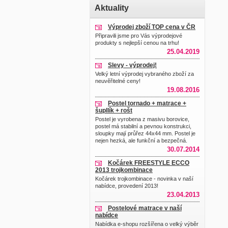
Aktuality
Výprodej zboží TOP cena v ČR
Připravili jsme pro Vás výprodejové
produkty s nejlepší cenou na trhu!
25.04.2019
Slevy - výprodej!
Velký letní výprodej vybraného zboží za
neuvěřitelné ceny!
19.08.2016
Postel tornado + matrace +
šupllík + rošt
Postel je vyrobena z masivu borovice,
postel má stabilní a pevnou konstrukci,
sloupky mají průřez 44x44 mm. Postel je
nejen hezká, ale funkční a bezpečná.
30.07.2014
Kočárek FREESTYLE ECCO
2013 trojkombinace
Kočárek trojkombinace - novinka v naší
nabídce, provedení 2013!
23.04.2013
Postelové matrace v naší
nabídce
Nabídka e-shopu rozšířena o velký výběr