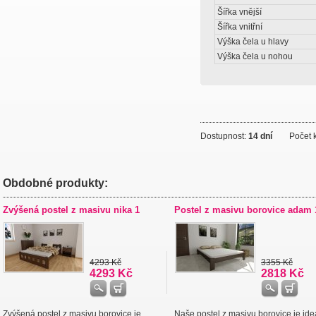
Šířka vnější
Šířka vnitřní
Výška čela u hlavy
Výška čela u nohou
Dostupnost:
14 dní
Počet k
Obdobné produkty:
Zvýšená postel z masivu nika 1
Postel z masivu borovice adam 
4293 Kč
3355 Kč
4293 Kč
2818 Kč
Zvýšená postel z masivu borovice je
Naše postel z masivu borovice je ide