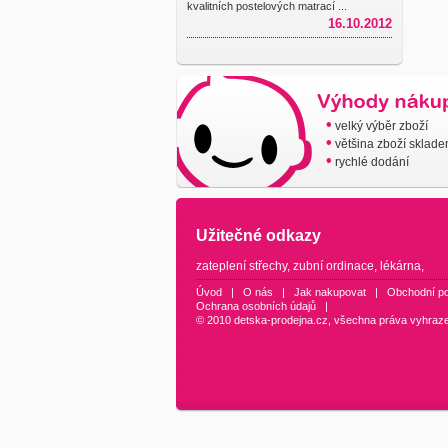
kvalitních postelových matrací ...
16.10.2012
•
velký výběr zboží
•
většina zboží sklad
•
rychlé dodání
Užitečné odkazy
zateplení střechy
,
zubní ordinace
,
lékárna
,
Úvod
|
O nás
|
Jak nakupovat
|
Obchodní p
Ochrana osobních údajů
|
© 2010 detska-prodejna.cz, všechna práva vyhraz