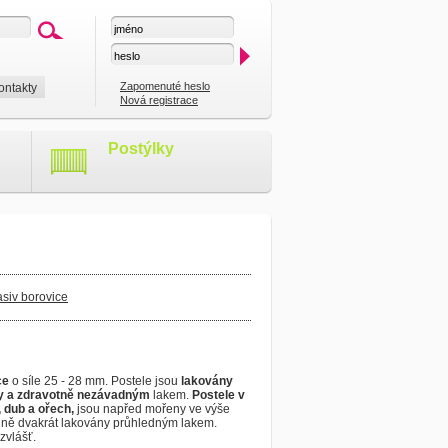
Zapomenuté heslo
ontakty
Nová registrace
Postýlky
siv borovice
ce
o síle 25 - 28 mm. Postele jsou
lakovány
y a zdravotně nezávadným
lakem.
Postele v
 dub a ořech,
jsou napřed mořeny ve výše
dně dvakrát lakovány průhledným lakem.
zvlášť.