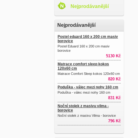
Nejprodávanější
Nejprodávanější
Postel eduard 160 x 200 cm masiv
borovice
Postel Eduard 160 x 200 cm masiv
borovice
5130 Kč
Matrace comfort sleep kokos
120x60 cm
Matrace Comfort Sleep kokos 120x60 cm
820 Kč
Poduška - válec mezi nohy 160 cm
Poduška - válec mezi nohy 160 cm
831 Kč
Noční stolek z masivu vilma -
borovice
Noční stolek z masivu Vilma - borovice
796 Kč