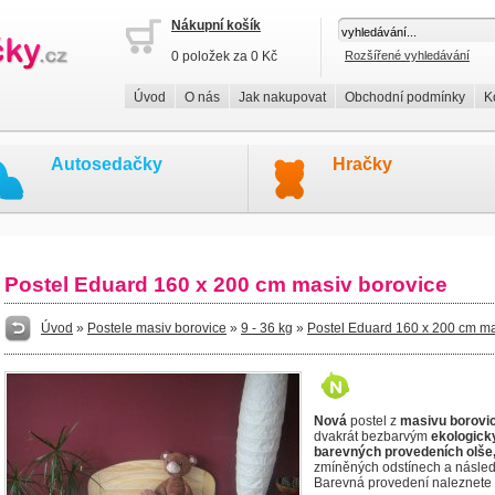
Nákupní košík
0 položek za 0 Kč
Rozšířené vyhledávání
Úvod
O nás
Jak nakupovat
Obchodní podmínky
K
Autosedačky
Hračky
Postel Eduard 160 x 200 cm masiv borovice
Úvod
»
Postele masiv borovice
»
9 - 36 kg
»
Postel Eduard 160 x 200 cm ma
Nová
postel z
masivu borovi
dvakrát bezbarvým
ekologick
barevných provedeních olše,
zmíněných odstínech a násle
Barevná provedení naleznete 