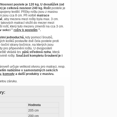
.
Nosnost postele je 120 kg. U dvoulůžek (od
) je celková nosnost 240 kg.
Rošt
postele je
spojeny textílií. Příčky roštu jsou z masivu
i jsou cca 8 cm. Při volbě
matrace
né
, aby mezera mezi rošty byla max. 3 cm.
 takových matrací vložit do mezer mezi
lší rošt, který tuto mezeru zmenší na cca 3 cm.
v sekci "
rošty k postelím
".
elmi jednoduchá,
kdy pomocí šroubů,
ých kolíků postavíte dvě čela postele proti
 boční strany bočnice, na kterých jsou
 pro připevnění roštu. U dvojpostelí
eště vkládá tzv.
pátá středová noha
, která
ovině rošty.
Součástí kompletu šroubení je i
oveň určuje velikost otvoru pro matraci, resp.
telím nabízíme v samostatných sekcích
y
,
komody
a další produkty z masivu.
etou záruku.
ry:
Hodnota
205 cm
200 cm