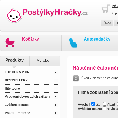
Nák
0 p
Úvod
O
Kočárky
Autosedačky
Produkty
Výrobci
Nástěnné čalouně
TOP CENA V ČR
Úvod
»
Nástěnné čaloun
BESTSELLERY
Hity týdne
Filtr a zobrazení ob
Vybavení ubytovacích zařízení
Výrobci:
vše
Abart
Zvýšené postele
Vyhledat pouze:
novin
Postel + matrace