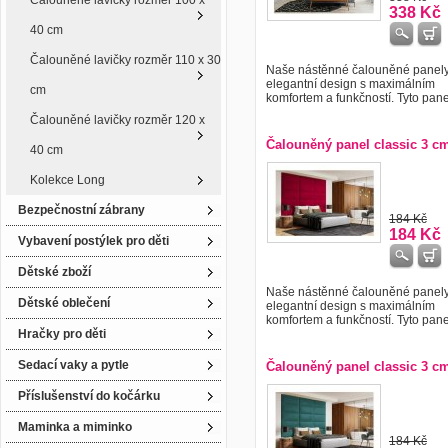
Čalouněné lavičky rozměr 100 x
338 Kč
40 cm
Čalouněné lavičky rozměr 110 x 30
Naše nástěnné čalouněné panely 
elegantní design s maximálním
cm
komfortem a funkčností. Tyto panely
Čalouněné lavičky rozměr 120 x
Čalouněný panel classic 3 c
40 cm
Kolekce Long
Bezpečnostní zábrany
184 Kč
184 Kč
Vybavení postýlek pro děti
Dětské zboží
Naše nástěnné čalouněné panely 
Dětské oblečení
elegantní design s maximálním
komfortem a funkčností. Tyto panely
Hračky pro děti
Sedací vaky a pytle
Čalouněný panel classic 3 c
Příslušenství do kočárku
Maminka a miminko
184 Kč