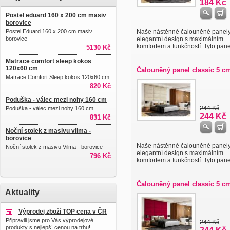
184 Kč
Postel eduard 160 x 200 cm masiv
borovice
Postel Eduard 160 x 200 cm masiv
Naše nástěnné čalouněné panely 
borovice
elegantní design s maximálním
komfortem a funkčností. Tyto panely
5130 Kč
Matrace comfort sleep kokos
120x60 cm
Čalouněný panel classic 5 c
Matrace Comfort Sleep kokos 120x60 cm
820 Kč
Poduška - válec mezi nohy 160 cm
244 Kč
Poduška - válec mezi nohy 160 cm
244 Kč
831 Kč
Noční stolek z masivu vilma -
borovice
Naše nástěnné čalouněné panely 
Noční stolek z masivu Vilma - borovice
elegantní design s maximálním
796 Kč
komfortem a funkčností. Tyto panely
Čalouněný panel classic 5 c
Aktuality
Výprodej zboží TOP cena v ČR
Připravili jsme pro Vás výprodejové
244 Kč
produkty s nejlepší cenou na trhu!