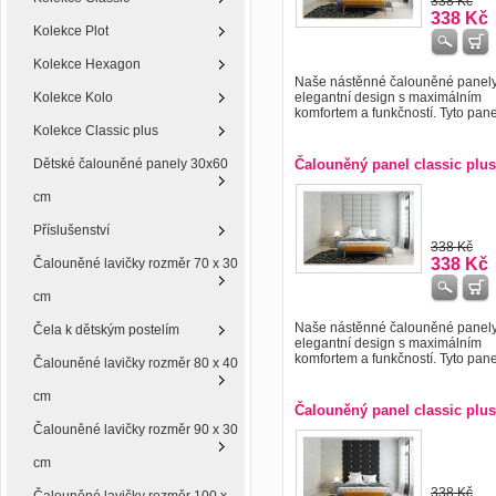
338 Kč
338 Kč
Kolekce Plot
Kolekce Hexagon
Naše nástěnné čalouněné panely 
Kolekce Kolo
elegantní design s maximálním
komfortem a funkčností. Tyto panely
Kolekce Classic plus
Dětské čalouněné panely 30x60
Čalouněný panel classic plus
cm
Příslušenství
338 Kč
338 Kč
Čalouněné lavičky rozměr 70 x 30
cm
Naše nástěnné čalouněné panely 
Čela k dětským postelím
elegantní design s maximálním
komfortem a funkčností. Tyto panely
Čalouněné lavičky rozměr 80 x 40
cm
Čalouněný panel classic plus
Čalouněné lavičky rozměr 90 x 30
cm
338 Kč