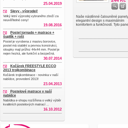
244 Kč
25.04.2019
Slevy - výprodej!
Velký letní výprodej vybraného zboží za
Naše nástěnné čalouněné panely 
neuvěřitelné ceny!
elegantní design s maximálním
komfortem a funkčností. Tyto panely
19.08.2016
Postel tornado + matrace +
šupllík + rošt
Postel je vyrobena z masivu borovice,
postel má stabilní a pevnou konstrukci,
sloupky mají průřez 44x44 mm. Postel je
nejen hezká, ale funkční a bezpečná.
30.07.2014
Kočárek FREESTYLE ECCO
2013 trojkombinace
Kočárek trojkombinace - novinka v naší
nabídce, provedení 2013!
23.04.2013
Postelové matrace v naší
nabídce
Nabídka e-shopu rozšířena o velký výběr
kvalitních postelových matrací ...
16.10.2012