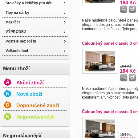
184 Kč
Stolečky a židličky pro děti
Tipy na dárky
Naše nástěnné čalouněné panely 
Mazlíčci
elegantní design s maximálním
komfortem a funkčností. Tyto panely
VÝPRODEJ
Postele bez roštu
Čalouněný panel classic 3 c
Velkoobchod
184 Kč
Menu zboží
184 Kč
Akční zboží
Naše nástěnné čalouněné panely 
elegantní design s maximálním
Nové zboží
komfortem a funkčností. Tyto panely
Doporučené zboží
Čalouněný panel classic 3 c
Nejprodávanější
184 Kč
Nejprodávanější