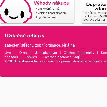
•
velký výběr zboží
•
Při nákupu v celk
většina zboží skladem
částce nad 15000
•
rychlé dodání
doprava zdarma
Užitečné odkazy
zateplení střechy
,
zubní ordinace
,
lékárna
,
Úvod
|
O nás
|
Jak nakupovat
|
Obchodní podmínky
|
Kon
obchodu
|
Cookies
|
Ochrana osobních údajů
|
© 2010 detska-prodejna.cz, všechna práva vyhrazena, vytvořeno v