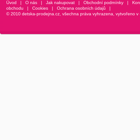
Úvod
|
O nás
|
Jak nakupovat
|
Obchodní podmínky
|
Kon
obchodu
|
Cookies
|
Ochrana osobních údajů
|
© 2010 detska-prodejna.cz, všechna práva vyhrazena, vytvořeno v