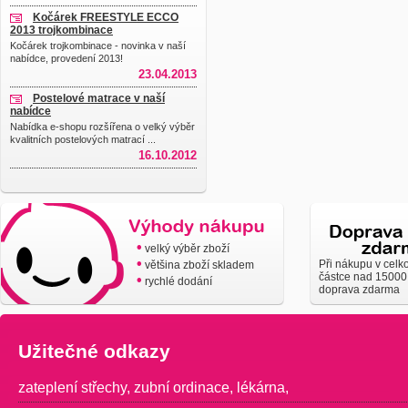
Kočárek FREESTYLE ECCO
2013 trojkombinace
Kočárek trojkombinace - novinka v naší
nabídce, provedení 2013!
23.04.2013
Postelové matrace v naší
nabídce
Nabídka e-shopu rozšířena o velký výběr
kvalitních postelových matrací ...
16.10.2012
•
velký výběr zboží
•
Při nákupu v celk
většina zboží skladem
částce nad 15000
•
rychlé dodání
doprava zdarma
Užitečné odkazy
zateplení střechy
,
zubní ordinace
,
lékárna
,