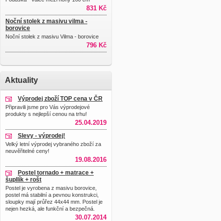
831 Kč
Noční stolek z masivu vilma -
borovice
Noční stolek z masivu Vilma - borovice
796 Kč
Aktuality
Výprodej zboží TOP cena v ČR
Připravili jsme pro Vás výprodejové
produkty s nejlepší cenou na trhu!
25.04.2019
Slevy - výprodej!
Velký letní výprodej vybraného zboží za
neuvěřitelné ceny!
19.08.2016
Postel tornado + matrace +
šupllík + rošt
Postel je vyrobena z masivu borovice,
postel má stabilní a pevnou konstrukci,
sloupky mají průřez 44x44 mm. Postel je
nejen hezká, ale funkční a bezpečná.
30.07.2014