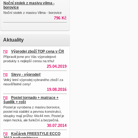
Noční stolek z masivu vilma -
borovice
Noční stolek z masivu Vilma - borovice
796 Kč
Aktuality
Výprodej zboží TOP cena v ČR
Připravili jsme pro Vás výprodejové
produkty s nejlepší cenou na trhu!
25.04.2019
Slevy - výprodej!
Velký letní výprodej vybraného zboží za
neuvěřitelné ceny!
19.08.2016
Postel tornado + matrace +
šupllík + rošt
Postel je vyrobena z masivu borovice,
postel má stabilní a pevnou konstrukci,
sloupky mají průřez 44x44 mm. Postel je
nejen hezká, ale funkční a bezpečná.
30.07.2014
Kočárek FREESTYLE ECCO