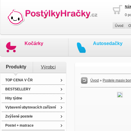
Nák
0 p
Úvod
O
Kočárky
Autosedačky
Produkty
Výrobci
TOP CENA V ČR
Úvod
»
Postele masiv bo
BESTSELLERY
Hity týdne
Vybavení ubytovacích zařízení
Zvýšené postele
Postel + matrace