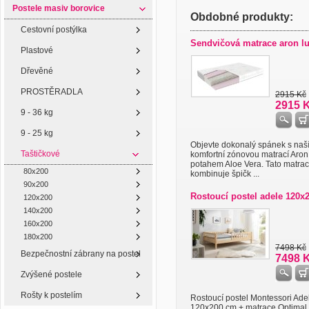
Postele masiv borovice
Obdobné produkty:
Cestovní postýlka
Sendvičová matrace aron lu
Plastové
Dřevěné
PROSTĚRADLA
2915 Kč
2915 
9 - 36 kg
9 - 25 kg
Objevte dokonalý spánek s naš
Taštičkové
komfortní zónovou matrací Aron
potahem Aloe Vera. Tato matra
80x200
kombinuje špičk ...
90x200
Rostoucí postel adele 120x
120x200
140x200
160x200
180x200
7498 Kč
Bezpečnostní zábrany na postel
7498 
Zvýšené postele
Rošty k postelím
Rostoucí postel Montessori Ade
120x200 cm + matrace Optimal