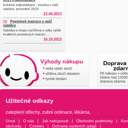
2013 trojkombinace
Kočárek trojkombinace - novinka v naší
nabídce, provedení 2013!
23.04.2013
Postelové matrace v naší
nabídce
Nabídka e-shopu rozšířena o velký výběr
kvalitních postelových matrací ...
16.10.2012
•
velký výběr zboží
•
Při nákupu v celk
většina zboží skladem
částce nad 15000
•
rychlé dodání
doprava zdarma
Užitečné odkazy
zateplení střechy
,
zubní ordinace
,
lékárna
,
Úvod
|
O nás
|
Jak nakupovat
|
Obchodní podmínky
|
Kon
obchodu
|
Cookies
|
Ochrana osobních údajů
|