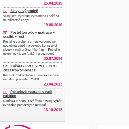
25.04.2019
Slevy - výprodej!
Velký letní výprodej vybraného zboží za
neuvěřitelné ceny!
19.08.2016
Postel tornado + matrace +
šupllík + rošt
Postel je vyrobena z masivu borovice,
postel má stabilní a pevnou konstrukci,
sloupky mají průřez 44x44 mm. Postel je
nejen hezká, ale funkční a bezpečná.
30.07.2014
Kočárek FREESTYLE ECCO
2013 trojkombinace
Kočárek trojkombinace - novinka v naší
nabídce, provedení 2013!
23.04.2013
Postelové matrace v naší
nabídce
Nabídka e-shopu rozšířena o velký výběr
kvalitních postelových matrací ...
16.10.2012