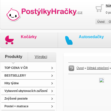
Nák
0 p
Úvod
O
Kočárky
Autosedačky
Produkty
Výrobci
TOP CENA V ČR
Úvod
»
Dětské oblečení
BESTSELLERY
Hity týdne
Vybavení ubytovacích zařízení
Zvýšené postele
Postel + matrace