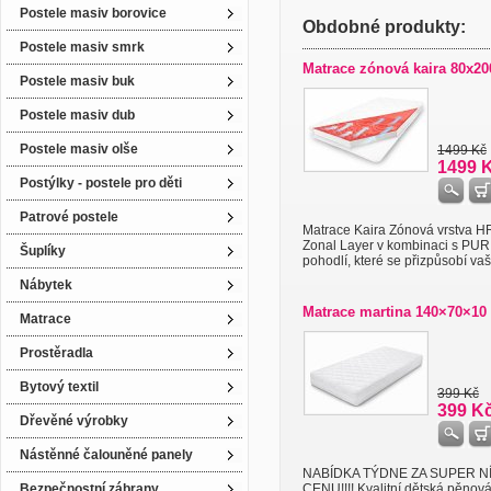
Postele masiv borovice
Obdobné produkty:
Postele masiv smrk
Matrace zónová kaira 80x2
Postele masiv buk
Postele masiv dub
Postele masiv olše
1499 Kč
1499 
Postýlky - postele pro děti
Patrové postele
Matrace Kaira Zónová vrstva 
Zonal Layer v kombinaci s PUR
Šuplíky
pohodlí, které se přizpůsobí vaš 
Nábytek
Matrace martina 140×70×10
Matrace
Prostěradla
Bytový textil
399 Kč
399 K
Dřevěné výrobky
Nástěnné čalouněné panely
NABÍDKA TÝDNE ZA SUPER N
Bezpečnostní zábrany
CENU!!!! Kvalitní dětská pěnov