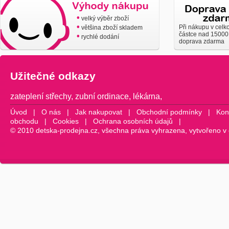
•
velký výběr zboží
•
Při nákupu v celk
většina zboží skladem
částce nad 15000
•
rychlé dodání
doprava zdarma
Užitečné odkazy
zateplení střechy
,
zubní ordinace
,
lékárna
,
Úvod
|
O nás
|
Jak nakupovat
|
Obchodní podmínky
|
Kon
obchodu
|
Cookies
|
Ochrana osobních údajů
|
© 2010 detska-prodejna.cz, všechna práva vyhrazena, vytvořeno v