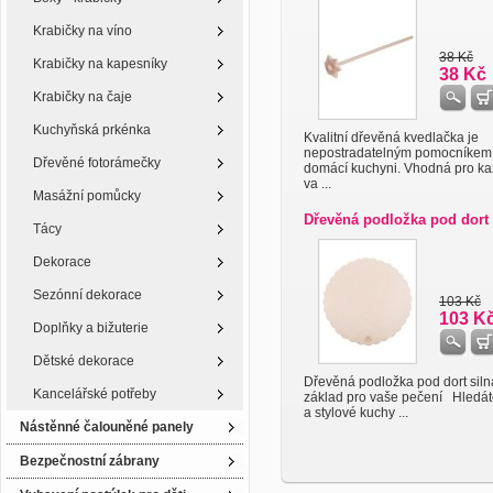
Krabičky na víno
38 Kč
Krabičky na kapesníky
38 Kč
Krabičky na čaje
Kuchyňská prkénka
Kvalitní dřevěná kvedlačka je
nepostradatelným pomocníkem
Dřevěné fotorámečky
domácí kuchyni. Vhodná pro k
va ...
Masážní pomůcky
Dřevěná podložka pod dort 
Tácy
Dekorace
Sezónní dekorace
103 Kč
103 K
Doplňky a bižuterie
Dětské dekorace
Dřevěná podložka pod dort siln
Kancelářské potřeby
základ pro vaše pečení Hledáte
a stylové kuchy ...
Nástěnné čalouněné panely
Bezpečnostní zábrany