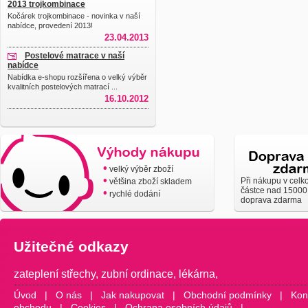
2013 trojkombinace
Kočárek trojkombinace - novinka v naší
nabídce, provedení 2013!
23.04.2013
Postelové matrace v naší
nabídce
Nabídka e-shopu rozšířena o velký výběr
kvalitních postelových matrací ...
16.10.2012
•
velký výběr zboží
•
Při nákupu v celk
většina zboží skladem
částce nad 15000
•
rychlé dodání
doprava zdarma
Užitečné odkazy
zateplení střechy
,
zubní ordinace
,
lékárna
,
Úvod
|
O nás
|
Jak nakupovat
|
Obchodní podmínky
|
Kon
obchodu
|
Cookies
|
Ochrana osobních údajů
|