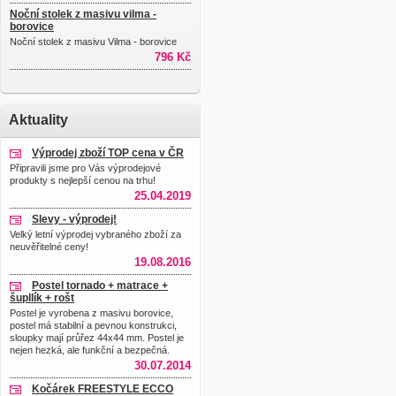
Noční stolek z masivu vilma -
borovice
Noční stolek z masivu Vilma - borovice
796 Kč
Aktuality
Výprodej zboží TOP cena v ČR
Připravili jsme pro Vás výprodejové
produkty s nejlepší cenou na trhu!
25.04.2019
Slevy - výprodej!
Velký letní výprodej vybraného zboží za
neuvěřitelné ceny!
19.08.2016
Postel tornado + matrace +
šupllík + rošt
Postel je vyrobena z masivu borovice,
postel má stabilní a pevnou konstrukci,
sloupky mají průřez 44x44 mm. Postel je
nejen hezká, ale funkční a bezpečná.
30.07.2014
Kočárek FREESTYLE ECCO