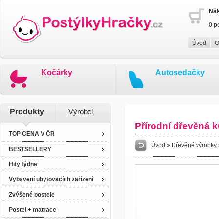
Nák
0 p
Úvod
O
Kočárky
Autosedačky
Produkty
Výrobci
Přírodní dřevěná 
TOP CENA V ČR
Úvod
»
Dřevěné výrobky
BESTSELLERY
Hity týdne
Vybavení ubytovacích zařízení
Zvýšené postele
Postel + matrace