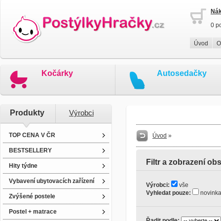
Nák
0 p
Úvod
O
Kočárky
Autosedačky
Produkty
Výrobci
TOP CENA V ČR
Úvod
»
BESTSELLERY
Filtr a zobrazení ob
Hity týdne
Vybavení ubytovacích zařízení
Výrobci:
vše
Vyhledat pouze:
novin
Zvýšené postele
Postel + matrace
Řadit podle: