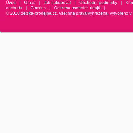
Úvod
|
O nás
|
Jak nakupovat
|
Obchodní podmínky
|
Kon
obchodu
|
Cookies
|
Ochrana osobních údajů
|
© 2010 detska-prodejna.cz, všechna práva vyhrazena, vytvořeno v