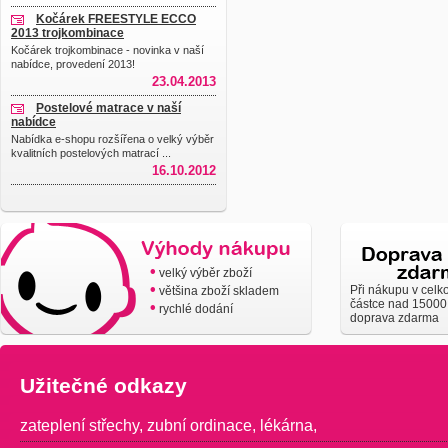
Kočárek FREESTYLE ECCO
2013 trojkombinace
Kočárek trojkombinace - novinka v naší
nabídce, provedení 2013!
23.04.2013
Postelové matrace v naší
nabídce
Nabídka e-shopu rozšířena o velký výběr
kvalitních postelových matrací ...
16.10.2012
•
velký výběr zboží
•
Při nákupu v celk
většina zboží skladem
částce nad 15000
•
rychlé dodání
doprava zdarma
Užitečné odkazy
zateplení střechy
,
zubní ordinace
,
lékárna
,