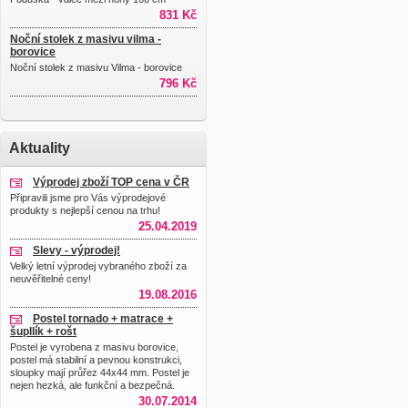
831 Kč
Noční stolek z masivu vilma -
borovice
Noční stolek z masivu Vilma - borovice
796 Kč
Aktuality
Výprodej zboží TOP cena v ČR
Připravili jsme pro Vás výprodejové
produkty s nejlepší cenou na trhu!
25.04.2019
Slevy - výprodej!
Velký letní výprodej vybraného zboží za
neuvěřitelné ceny!
19.08.2016
Postel tornado + matrace +
šupllík + rošt
Postel je vyrobena z masivu borovice,
postel má stabilní a pevnou konstrukci,
sloupky mají průřez 44x44 mm. Postel je
nejen hezká, ale funkční a bezpečná.
30.07.2014