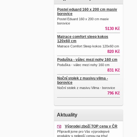
Postel eduard 160 x 200 cm masiv
borovice
Postel Eduard 160 x 200 cm masiv
borovice
5130 Kč
Matrace comfort sleep kokos
120x60 cm
Matrace Comfort Sleep kokos 120x60 cm
820 Kč
Poduška - válec mezi nohy 160 cm
Poduška - válec mezi nohy 160 cm
831 Kč
Noční stolek z masivu vilma -
borovice
Noční stolek z masivu Vilma - borovice
796 Kč
Aktuality
Výprodej zboží TOP cena v ČR
Připravili jsme pro Vás výprodejové
produkty s nejlepší cenou na trhu!