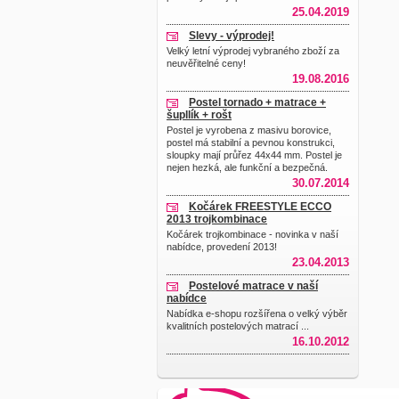
25.04.2019
Slevy - výprodej!
Velký letní výprodej vybraného zboží za
neuvěřitelné ceny!
19.08.2016
Postel tornado + matrace +
šupllík + rošt
Postel je vyrobena z masivu borovice,
postel má stabilní a pevnou konstrukci,
sloupky mají průřez 44x44 mm. Postel je
nejen hezká, ale funkční a bezpečná.
30.07.2014
Kočárek FREESTYLE ECCO
2013 trojkombinace
Kočárek trojkombinace - novinka v naší
nabídce, provedení 2013!
23.04.2013
Postelové matrace v naší
nabídce
Nabídka e-shopu rozšířena o velký výběr
kvalitních postelových matrací ...
16.10.2012