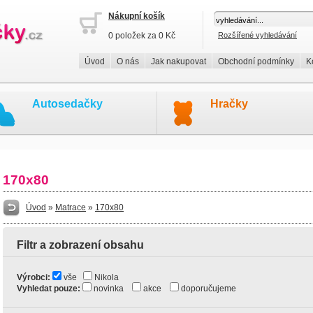
Nákupní košík
0 položek za 0 Kč
Rozšířené vyhledávání
Úvod
O nás
Jak nakupovat
Obchodní podmínky
K
Autosedačky
Hračky
170x80
Úvod
»
Matrace
»
170x80
Filtr a zobrazení obsahu
Výrobci:
vše
Nikola
Vyhledat pouze:
novinka
akce
doporučujeme