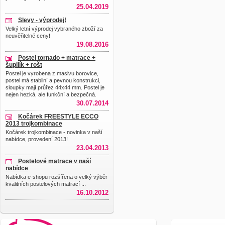
25.04.2019
Slevy - výprodej!
Velký letní výprodej vybraného zboží za
neuvěřitelné ceny!
19.08.2016
Postel tornado + matrace +
šupllík + rošt
Postel je vyrobena z masivu borovice,
postel má stabilní a pevnou konstrukci,
sloupky mají průřez 44x44 mm. Postel je
nejen hezká, ale funkční a bezpečná.
30.07.2014
Kočárek FREESTYLE ECCO
2013 trojkombinace
Kočárek trojkombinace - novinka v naší
nabídce, provedení 2013!
23.04.2013
Postelové matrace v naší
nabídce
Nabídka e-shopu rozšířena o velký výběr
kvalitních postelových matrací ...
16.10.2012