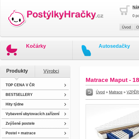
Nák
0 p
Úvod
O
Kočárky
Autosedačky
Produkty
Výrobci
Matrace Maput - 1
TOP CENA V ČR
Úvod
»
Matrace
»
VZPĚR
BESTSELLERY
Hity týdne
Vybavení ubytovacích zařízení
Zvýšené postele
Postel + matrace