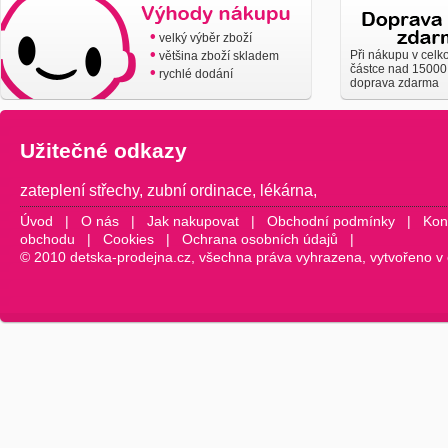
•
velký výběr zboží
•
Při nákupu v celk
většina zboží skladem
částce nad 15000
•
rychlé dodání
doprava zdarma
Užitečné odkazy
zateplení střechy
,
zubní ordinace
,
lékárna
,
Úvod
|
O nás
|
Jak nakupovat
|
Obchodní podmínky
|
Kon
obchodu
|
Cookies
|
Ochrana osobních údajů
|
© 2010 detska-prodejna.cz, všechna práva vyhrazena, vytvořeno v