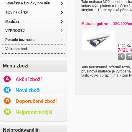
Tato matrace M22 je z obou str
Stolečky a židličky pro děti
kokosovým plátem o tloušťce 1
kterými je 13 cm vysoká pěna. M 
Tipy na dárky
Mazlíčci
Matrace gabron - 180/200/cc
VÝPRODEJ
Postele bez roštu
7421 Kč
Velkoobchod
7421 
Menu zboží
Tato boustranná, středně tvrdá,
pružinová matrace je vyrobena 
taštičkových pružin, má 7 zón tvr
Akční zboží
Nové zboží
Doporučené zboží
Nejprodávanější
Nejprodávanější