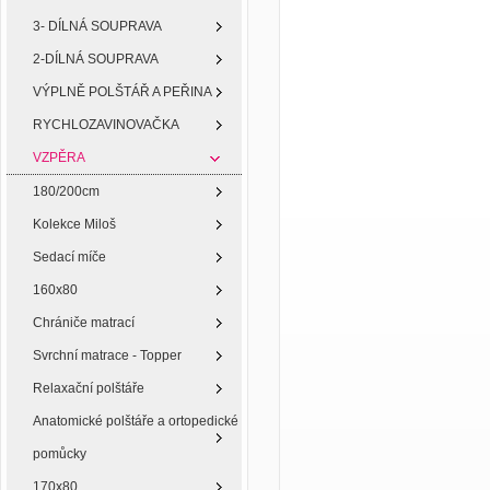
3- DÍLNÁ SOUPRAVA
2-DÍLNÁ SOUPRAVA
VÝPLNĚ POLŠTÁŘ A PEŘINA
RYCHLOZAVINOVAČKA
VZPĚRA
180/200cm
Kolekce Miloš
Sedací míče
160x80
Chrániče matrací
Svrchní matrace - Topper
Relaxační polštáře
Anatomické polštáře a ortopedické
pomůcky
170x80