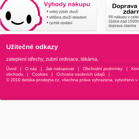
•
velký výběr zboží
•
Při nákupu v celk
většina zboží skladem
částce nad 15000
•
rychlé dodání
doprava zdarma
Užitečné odkazy
zateplení střechy
,
zubní ordinace
,
lékárna
,
Úvod
|
O nás
|
Jak nakupovat
|
Obchodní podmínky
|
Kon
obchodu
|
Cookies
|
Ochrana osobních údajů
|
© 2010 detska-prodejna.cz, všechna práva vyhrazena, vytvořeno v