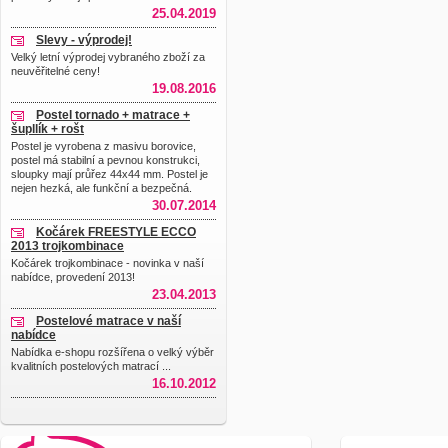
25.04.2019
Slevy - výprodej!
Velký letní výprodej vybraného zboží za
neuvěřitelné ceny!
19.08.2016
Postel tornado + matrace +
šupllík + rošt
Postel je vyrobena z masivu borovice,
postel má stabilní a pevnou konstrukci,
sloupky mají průřez 44x44 mm. Postel je
nejen hezká, ale funkční a bezpečná.
30.07.2014
Kočárek FREESTYLE ECCO
2013 trojkombinace
Kočárek trojkombinace - novinka v naší
nabídce, provedení 2013!
23.04.2013
Postelové matrace v naší
nabídce
Nabídka e-shopu rozšířena o velký výběr
kvalitních postelových matrací ...
16.10.2012