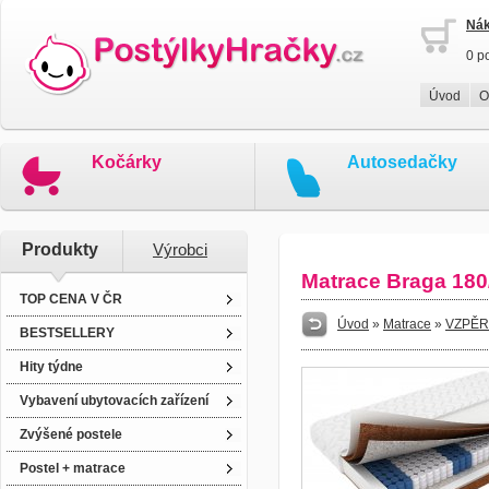
Nák
0 p
Úvod
O
Kočárky
Autosedačky
Produkty
Výrobci
Matrace Braga 180
TOP CENA V ČR
Úvod
»
Matrace
»
VZPĚR
BESTSELLERY
Hity týdne
Vybavení ubytovacích zařízení
Zvýšené postele
Postel + matrace