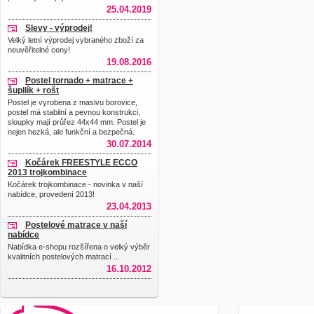
25.04.2019
Slevy - výprodej!
Velký letní výprodej vybraného zboží za
neuvěřitelné ceny!
19.08.2016
Postel tornado + matrace +
šupllík + rošt
Postel je vyrobena z masivu borovice,
postel má stabilní a pevnou konstrukci,
sloupky mají průřez 44x44 mm. Postel je
nejen hezká, ale funkční a bezpečná.
30.07.2014
Kočárek FREESTYLE ECCO
2013 trojkombinace
Kočárek trojkombinace - novinka v naší
nabídce, provedení 2013!
23.04.2013
Postelové matrace v naší
nabídce
Nabídka e-shopu rozšířena o velký výběr
kvalitních postelových matrací ...
16.10.2012