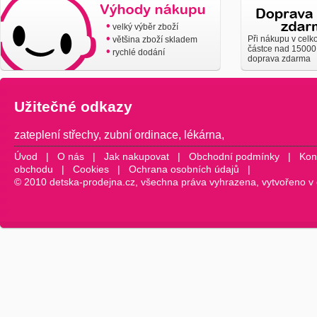
•
velký výběr zboží
•
Při nákupu v celk
většina zboží skladem
částce nad 15000
•
rychlé dodání
doprava zdarma
Užitečné odkazy
zateplení střechy
,
zubní ordinace
,
lékárna
,
Úvod
|
O nás
|
Jak nakupovat
|
Obchodní podmínky
|
Kon
obchodu
|
Cookies
|
Ochrana osobních údajů
|
© 2010 detska-prodejna.cz, všechna práva vyhrazena, vytvořeno v