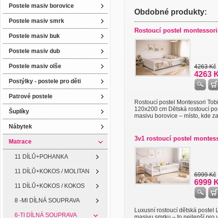
Postele masiv borovice
Obdobné produkty:
Postele masiv smrk
Rostoucí postel montessori
Postele masiv buk
Postele masiv dub
Postele masiv olše
4263 Kč
4263 
Postýlky - postele pro děti
Patrové postele
Rostoucí postel Montessori Tob
120x200 cm Dětská rostoucí pos
Šuplíky
masivu borovice – místo, kde začí
Nábytek
3v1 rostoucí postel montess
Matrace
11 DÍLŮ+POHANKA
11 DÍLŮ+KOKOS / MOLITAN
6999 Kč
6999 
11 DÍLŮ+KOKOS / KOKOS
8 -MI DÍLNÁ SOUPRAVA
Luxusní rostoucí dětská postel 
6-TI DÍLNÁ SOUPRAVA
masivu smrku – to nejlepší pro 