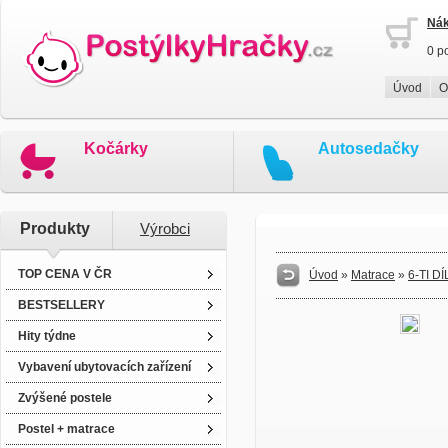
Nák
0 p
Úvod
O
Kočárky
Autosedačky
Produkty
Výrobci
TOP CENA V ČR
Úvod
»
Matrace
»
6-TI 
BESTSELLERY
Hity týdne
Vybavení ubytovacích zařízení
Zvýšené postele
Postel + matrace