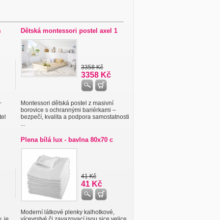
m
Dětská montessori postel axel 1
3358 Kč
3358 Kč
+
Montessori dětská postel z masivní
borovice s ochrannými bariérkami –
tel
bezpečí, kvalita a podpora samostatnosti
...
Plena bílá lux - bavlna 80x70 c
41 Kč
41 Kč
Moderní látkové plenky kalhotkové,
, je
vícevrstvé či zavazovací jsou sice velice