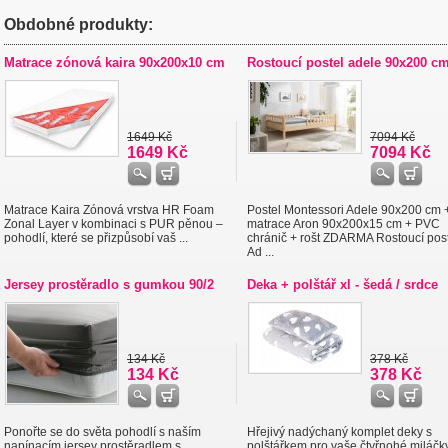
Obdobné produkty:
Matrace zónová kaira 90x200x10 cm
Rostoucí postel adele 90x200 c
1649 Kč
7094 Kč
1649 Kč
7094 Kč
Matrace Kaira Zónová vrstva HR Foam
Postel Montessori Adele 90x200 cm 
Zonal Layer v kombinaci s PUR pěnou –
matrace Aron 90x200x15 cm + PVC
pohodlí, které se přizpůsobí vaš ...
chránič + rošt ZDARMA Rostoucí pos
Ad ...
Jersey prostěradlo s gumkou 90/2
Deka + polštář xl - šedá / srdce
134 Kč
378 Kč
134 Kč
378 Kč
Ponořte se do světa pohodlí s naším
Hřejivý nadýchaný komplet deky s
napínacím jersey prostěradlem s
polštářkem pro vaše čtyřnohé miláčky