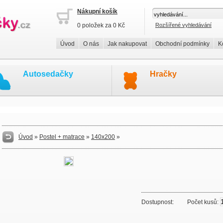
Nákupní košík
0 položek za 0 Kč
Rozšířené vyhledávání
Úvod
O nás
Jak nakupovat
Obchodní podmínky
K
Autosedačky
Hračky
Úvod
»
Postel + matrace
»
140x200
»
Dostupnost:
Počet kusů: