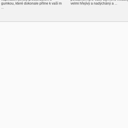
gumkou, které dokonale přilne k vaší m
velmi hřejívý a nadýcháný a ...
...