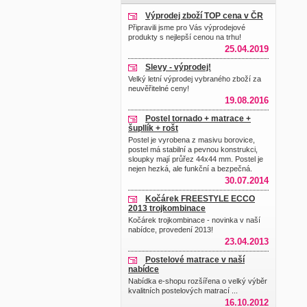
Výprodej zboží TOP cena v ČR
Připravili jsme pro Vás výprodejové
produkty s nejlepší cenou na trhu!
25.04.2019
Slevy - výprodej!
Velký letní výprodej vybraného zboží za
neuvěřitelné ceny!
19.08.2016
Postel tornado + matrace +
šupllík + rošt
Postel je vyrobena z masivu borovice,
postel má stabilní a pevnou konstrukci,
sloupky mají průřez 44x44 mm. Postel je
nejen hezká, ale funkční a bezpečná.
30.07.2014
Kočárek FREESTYLE ECCO
2013 trojkombinace
Kočárek trojkombinace - novinka v naší
nabídce, provedení 2013!
23.04.2013
Postelové matrace v naší
nabídce
Nabídka e-shopu rozšířena o velký výběr
kvalitních postelových matrací ...
16.10.2012