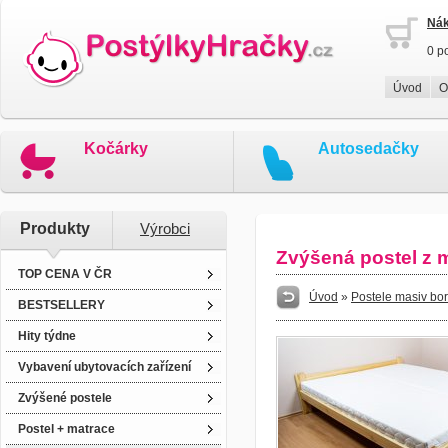
Nák
0 p
Úvod
O
Kočárky
Autosedačky
Produkty
Výrobci
Zvýšená postel z 
TOP CENA V ČR
Úvod
»
Postele masiv bo
BESTSELLERY
Hity týdne
Vybavení ubytovacích zařízení
Zvýšené postele
Postel + matrace