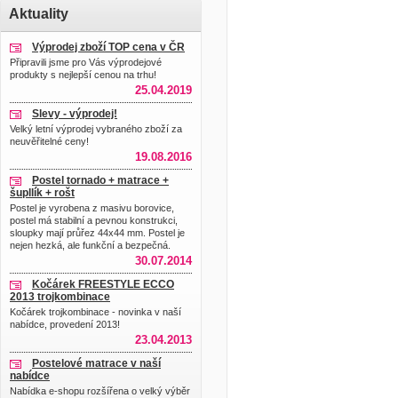
Aktuality
Výprodej zboží TOP cena v ČR
Připravili jsme pro Vás výprodejové
produkty s nejlepší cenou na trhu!
25.04.2019
Slevy - výprodej!
Velký letní výprodej vybraného zboží za
neuvěřitelné ceny!
19.08.2016
Postel tornado + matrace +
šupllík + rošt
Postel je vyrobena z masivu borovice,
postel má stabilní a pevnou konstrukci,
sloupky mají průřez 44x44 mm. Postel je
nejen hezká, ale funkční a bezpečná.
30.07.2014
Kočárek FREESTYLE ECCO
2013 trojkombinace
Kočárek trojkombinace - novinka v naší
nabídce, provedení 2013!
23.04.2013
Postelové matrace v naší
nabídce
Nabídka e-shopu rozšířena o velký výběr