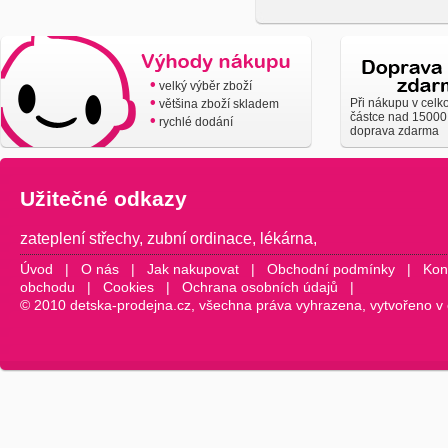
•
velký výběr zboží
•
Při nákupu v celk
většina zboží skladem
částce nad 15000
•
rychlé dodání
doprava zdarma
Užitečné odkazy
zateplení střechy
,
zubní ordinace
,
lékárna
,
Úvod
|
O nás
|
Jak nakupovat
|
Obchodní podmínky
|
Kon
obchodu
|
Cookies
|
Ochrana osobních údajů
|
© 2010 detska-prodejna.cz, všechna práva vyhrazena, vytvořeno v