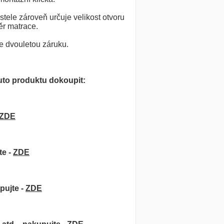
ele zároveň určuje velikost otvoru
ěr matrace.
e dvouletou záruku.
to produktu dokoupit:
ZDE
te -
ZDE
pujte -
ZDE