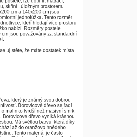
 postele, lze doplnit matrací,
u, skříní i úložným prostorem.
x200 cm a 140x200 cm jsou
mfortní jednolůžka. Tento rozměr
ednotlivce, kteří hledají více prostoru
žko nabízí. Rozměry postele
 cm jsou považovány za standardní
l.
e ujistěte, že máte dostatek místa
dřeva, který je známý svou dobrou
nlivostí. Borovicové dřevo se řadí
 o malinko tvrdší než masivní smrk,
. Borovicové dřevo vyniká krásnou
esbou. Má světlou barvu, která díky
echází až do oranžovo hnědého
tínu. Tento materiál je často