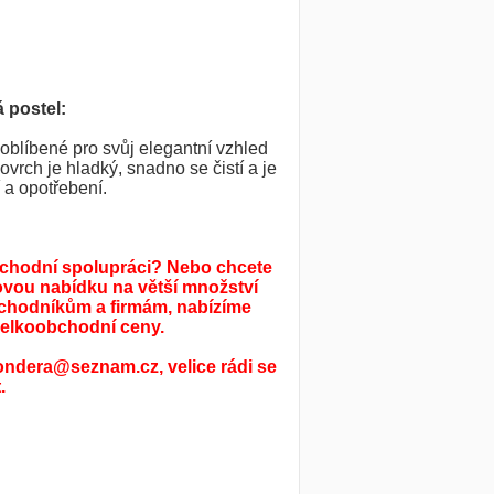
 postel:
oblíbené pro svůj elegantní vzhled
vrch je hladký, snadno se čistí a je
 a opotřebení.
bchodní spolupráci? Nebo chcete
ovou nabídku na větší množství
chodníkům a firmám, nabízíme
elkoobchodní ceny.
ondera@seznam.cz, velice rádi se
.