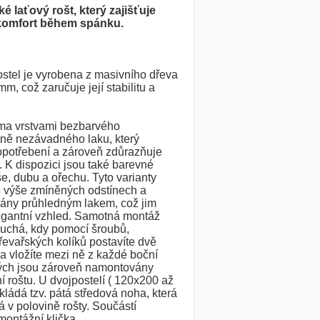
ké laťový rošt, který zajišťuje
 komfort během spánku.
ostel je vyrobena z masivního dřeva
mm, což zaručuje její stabilitu a
ěma vrstvami bezbarvého
tně nezávadného laku, který
 opotřebení a zároveň zdůrazňuje
. K dispozici jsou také barevné
še, dubu a ořechu. Tyto varianty
e výše zmíněných odstínech a
vány průhledným lakem, což jim
egantní vzhled. Samotná montáž
duchá, kdy pomocí šroubů,
řevařských kolíků postavíte dvě
 a vložíte mezi ně z každé boční
rých jsou zároveň namontovány
í roštu. U dvojpostelí ( 120x200 až
ládá tzv. pátá středová noha, která
 v polovině rošty. Součástí
montážní klička.