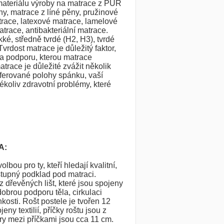
materiálu výroby na matrace z PUR
y, matrace z líné pěny, pružinové
trace, latexové matrace, lamelové
trace, antibakteriální matrace.
é, středně tvrdé (H2, H3), tvrdé
vrdost matrace je důležitý faktor,
 a podporu, kterou matrace
atrace je důležité zvážit několik
eferované polohy spánku, vaší
ékoliv zdravotní problémy, které
A:
olbou pro ty, kteří hledají kvalitní,
tupný podklad pod matraci.
z dřevěných lišt, které jsou spojeny
 dobrou podporu těla, cirkulaci
osti. Rošt postele je tvořen 12
eny textilií, příčky roštu jsou z
y mezi příčkami jsou cca 11 cm.