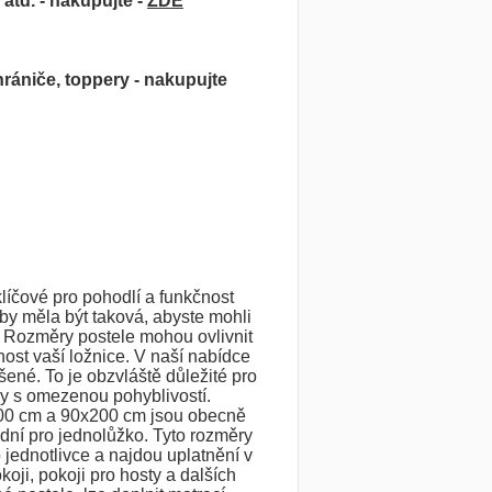
atd. - nakupujte -
ZDE
hrániče, toppery - nakupujte
líčové pro pohodlí a funkčnost
 by měla být taková, abyste mohli
. Rozměry postele mohou ovlivnit
ost vaší ložnice. V naší nabídce
šené. To je obzvláště důležité pro
y s omezenou pohyblivostí.
00 cm a 90x200 cm jsou obecně
ní pro jednolůžko. Tyto rozměry
o jednotlivce a najdou uplatnění v
koji, pokoji pro hosty a dalších