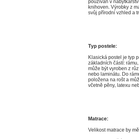
používán v nábytkářství
knihoven. Výrobky z ma
svůj přírodní vzhled a t
Typ postele:
Klasická postel je typ p
základních částí: rámu
může být vyroben z růz
nebo laminátu. Do rámu
položena na rošt a můž
včetně pěny, latexu neb
Matrace:
Velikost matrace by mě