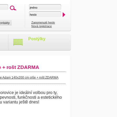
Zapomenuté heslo
ontakty
Nová registrace
Postýlky
e + rošt ZDARMA
ice Adam 140x200 cm olše + rošt ZDARMA
rovice je ideální volbou pro ty,
 pevnosti, funkčnosti a estetického
u variantu ještě dnes!