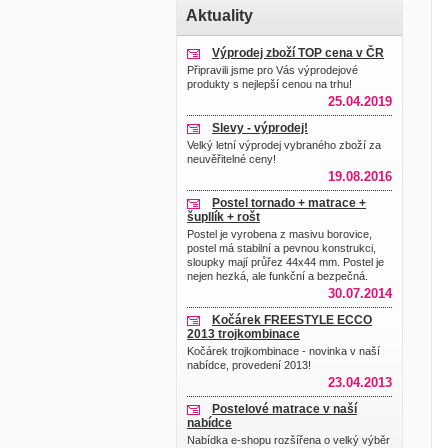
Aktuality
Výprodej zboží TOP cena v ČR
Připravili jsme pro Vás výprodejové
produkty s nejlepší cenou na trhu!
25.04.2019
Slevy - výprodej!
Velký letní výprodej vybraného zboží za
neuvěřitelné ceny!
19.08.2016
Postel tornado + matrace +
šupllík + rošt
Postel je vyrobena z masivu borovice,
postel má stabilní a pevnou konstrukci,
sloupky mají průřez 44x44 mm. Postel je
nejen hezká, ale funkční a bezpečná.
30.07.2014
Kočárek FREESTYLE ECCO
2013 trojkombinace
Kočárek trojkombinace - novinka v naší
nabídce, provedení 2013!
23.04.2013
Postelové matrace v naší
nabídce
Nabídka e-shopu rozšířena o velký výběr