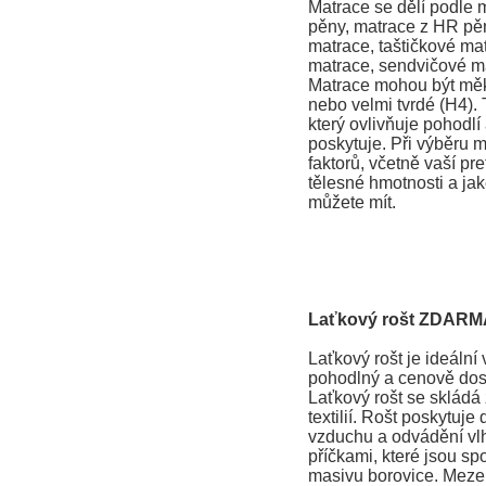
Matrace se dělí podle 
pěny, matrace z HR pěn
matrace, taštičkové ma
matrace, sendvičové ma
Matrace mohou být měkk
nebo velmi tvrdé (H4). T
který ovlivňuje pohodlí
poskytuje. Při výběru m
faktorů, včetně vaší pr
tělesné hmotnosti a jak
můžete mít.
Laťkový rošt ZDARM
Laťkový rošt je ideální v
pohodlný a cenově dos
Laťkový rošt se skládá 
textilií. Rošt poskytuje
vzduchu a odvádění vlhk
příčkami, které jsou spoj
masivu borovice. Mezer