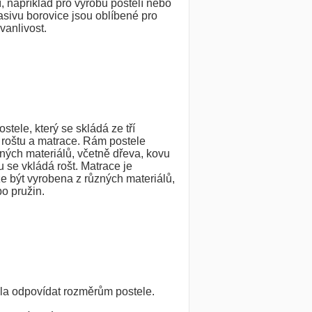
, například pro výrobu postelí nebo
sivu borovice jsou oblíbené pro
rvanlivost.
ostele, který se skládá ze tří
, roštu a matrace. Rám postele
ných materiálů, včetně dřeva, kovu
 se vkládá rošt. Matrace je
e být vyrobena z různých materiálů,
o pružin.
la odpovídat rozměrům postele.