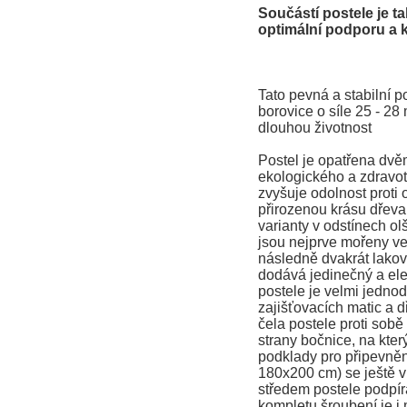
Součástí postele je ta
optimální podporu a
Tato pevná a stabilní p
borovice o síle 25 - 28 
dlouhou životnost
Postel je opatřena dv
ekologického a zdravo
zvyšuje odolnost proti
přirozenou krásu dřeva
varianty v odstínech ol
jsou nejprve mořeny v
následně dvakrát lako
dodává jedinečný a el
postele je velmi jedno
zajišťovacích matic a d
čela postele proti sobě
strany bočnice, na kte
podklady pro připevněn
180x200 cm) se ještě vk
středem postele podpírá
kompletu šroubení je i 