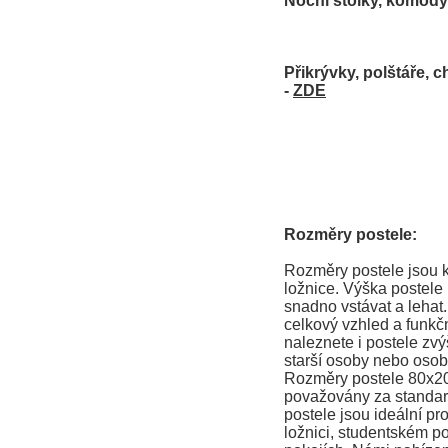
Noční stolky, komody 
Přikrývky, polštáře, c
-
ZDE
Rozměry postele:
Rozměry postele jsou k
ložnice. Výška postele
snadno vstávat a lehat
celkový vzhled a funkčn
naleznete i postele zvý
starší osoby nebo osob
Rozměry postele 80x2
považovány za standard
postele jsou ideální pr
ložnici, studentském po