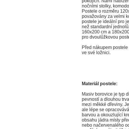
pokojích. Námi nabízené
nočními stolky, komodo
Postele o rozměru 120
považovány za velmi ko
postele je ideální pro j
než standardní jednolů
160x200 cm a 180x200
pro dvoulůžkovou poste
Před nákupem postele s
ve své ložnici.
Materiál postele:
Masiv borovice je typ 
pevností a dlouhou trva
mezi měkké dřeviny. Je
ale lépe se opracovává
barvou a okouzlující kr
obsahu jádra místy př
nebo načervenalého ods