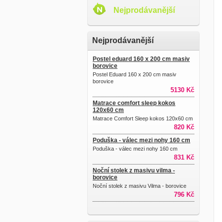
Nejprodávanější
Nejprodávanější
Postel eduard 160 x 200 cm masiv
borovice
Postel Eduard 160 x 200 cm masiv
borovice
5130 Kč
Matrace comfort sleep kokos
120x60 cm
Matrace Comfort Sleep kokos 120x60 cm
820 Kč
Poduška - válec mezi nohy 160 cm
Poduška - válec mezi nohy 160 cm
831 Kč
Noční stolek z masivu vilma -
borovice
Noční stolek z masivu Vilma - borovice
796 Kč