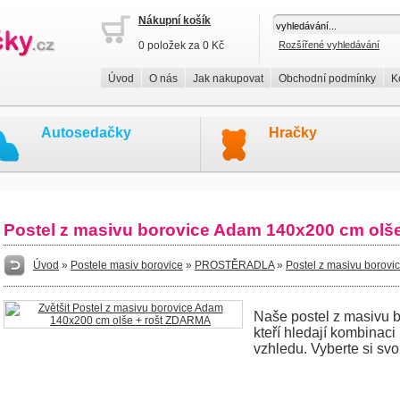
Nákupní košík
0 položek za 0 Kč
Rozšířené vyhledávání
Úvod
O nás
Jak nakupovat
Obchodní podmínky
K
Autosedačky
Hračky
Postel z masivu borovice Adam 140x200 cm olš
Úvod
»
Postele masiv borovice
»
PROSTĚRADLA
»
Postel z masivu borov
Naše postel z masivu bo
kteří hledají kombinaci
vzhledu. Vyberte si svo