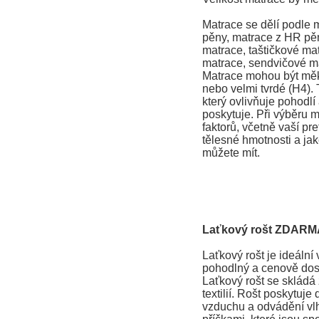
Matrace se dělí podle 
pěny, matrace z HR pěn
matrace, taštičkové ma
matrace, sendvičové ma
Matrace mohou být měkk
nebo velmi tvrdé (H4). T
který ovlivňuje pohodlí
poskytuje. Při výběru m
faktorů, včetně vaší pr
tělesné hmotnosti a jak
můžete mít.
Laťkový rošt ZDARM
Laťkový rošt je ideální v
pohodlný a cenově dos
Laťkový rošt se skládá 
textilií. Rošt poskytuje
vzduchu a odvádění vlhk