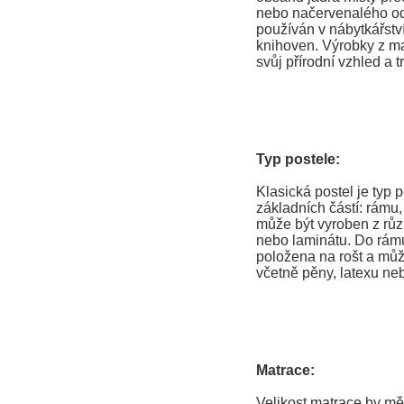
nebo načervenalého ods
používán v nábytkářství
knihoven. Výrobky z ma
svůj přírodní vzhled a t
Typ postele:
Klasická postel je typ p
základních částí: rámu
může být vyroben z růz
nebo laminátu. Do rámu
položena na rošt a můž
včetně pěny, latexu neb
Matrace:
Velikost matrace by mě