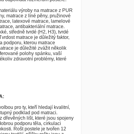
materiálu výroby na matrace z PUR
y, matrace z líné pěny, pružinové
trace, latexové matrace, lamelové
trace, antibakteriální matrace.
é, středně tvrdé (H2, H3), tvrdé
vrdost matrace je důležitý faktor,
 a podporu, kterou matrace
atrace je důležité zvážit několik
eferované polohy spánku, vaší
ékoliv zdravotní problémy, které
A:
olbou pro ty, kteří hledají kvalitní,
tupný podklad pod matraci.
z dřevěných lišt, které jsou spojeny
 dobrou podporu těla, cirkulaci
osti. Rošt postele je tvořen 12