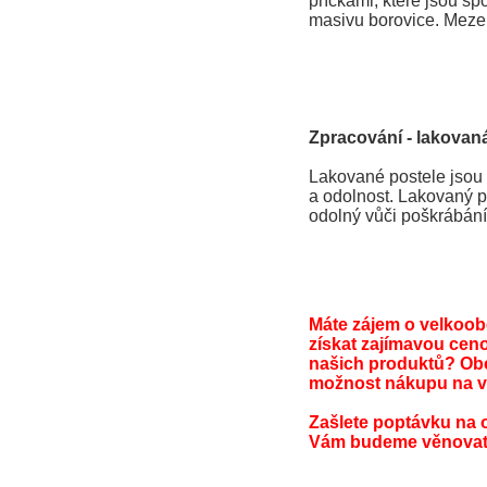
příčkami, které jsou spoj
masivu borovice. Mezer
Zpracování - lakovaná
Lakované postele jsou 
a odolnost. Lakovaný po
odolný vůči poškrábání
Máte zájem o velkoo
získat zajímavou cen
našich produktů? Ob
možnost nákupu na v
Zašlete poptávku na 
Vám budeme věnovat