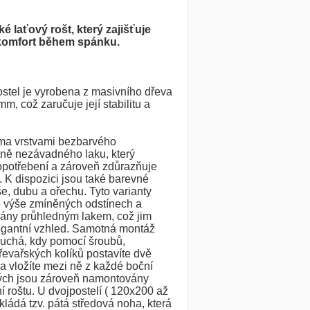
ké laťový rošt, který zajišťuje
 komfort během spánku.
ostel je vyrobena z masivního dřeva
mm, což zaručuje její stabilitu a
ěma vrstvami bezbarvého
tně nezávadného laku, který
 opotřebení a zároveň zdůrazňuje
. K dispozici jsou také barevné
še, dubu a ořechu. Tyto varianty
e výše zmíněných odstínech a
vány průhledným lakem, což jim
egantní vzhled. Samotná montáž
duchá, kdy pomocí šroubů,
řevařských kolíků postavíte dvě
 a vložíte mezi ně z každé boční
rých jsou zároveň namontovány
í roštu. U dvojpostelí ( 120x200 až
ládá tzv. pátá středová noha, která