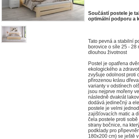
Součástí postele je ta
optimální podporu a
Tato pevná a stabilní p
borovice o síle 25 - 28 
dlouhou životnost
Postel je opatřena dv
ekologického a zdravo
zvyšuje odolnost proti
přirozenou krásu dřeva
varianty v odstínech ol
jsou nejprve mořeny v
následně dvakrát lako
dodává jedinečný a el
postele je velmi jedno
zajišťovacích matic a d
čela postele proti sobě
strany bočnice, na kte
podklady pro připevněn
180x200 cm) se ještě vk