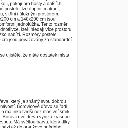
koji, pokoji pro hosty a dalších
 postele, lze doplnit matrací,
u, skříní i úložným prostorem.
x200 cm a 140x200 cm jsou
mfortní jednolůžka. Tento rozměr
ednotlivce, kteří hledají více prostoru
žko nabízí. Rozměry postele
 cm jsou považovány za standardní
l.
e ujistěte, že máte dostatek místa
dřeva, který je známý svou dobrou
nlivostí. Borovicové dřevo se řadí
 o malinko tvrdší než masivní smrk,
. Borovicové dřevo vyniká krásnou
esbou. Má světlou barvu, která díky
echází až do oranžovo hnědého