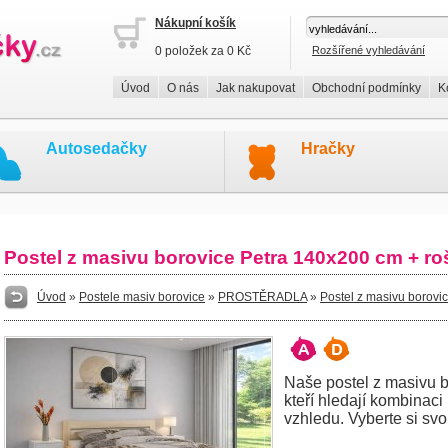
Nákupní košík
0 položek za 0 Kč
Rozšířené vyhledávání
Úvod
O nás
Jak nakupovat
Obchodní podmínky
K
Autosedačky
Hračky
Postel z masivu borovice Petra 140x200 cm + 
Úvod
»
Postele masiv borovice
»
PROSTĚRADLA
»
Postel z masivu borov
Naše postel z masivu bo
kteří hledají kombinaci
vzhledu. Vyberte si svo