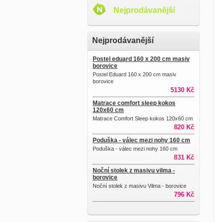
Nejprodávanější
Nejprodávanější
Postel eduard 160 x 200 cm masiv
borovice
Postel Eduard 160 x 200 cm masiv
borovice
5130 Kč
Matrace comfort sleep kokos
120x60 cm
Matrace Comfort Sleep kokos 120x60 cm
820 Kč
Poduška - válec mezi nohy 160 cm
Poduška - válec mezi nohy 160 cm
831 Kč
Noční stolek z masivu vilma -
borovice
Noční stolek z masivu Vilma - borovice
796 Kč