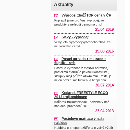
Aktuality
Výprodej zboží TOP cena v ČR
Připravili jsme pro Vás výprodejové
produkty s nejlepší cenou na trhu!
25.04.2019
Slevy - výprodej!
Velký letní výprodej vybraného zboží za
neuvěřitelné ceny!
19.08.2016
Postel tornado + matrace +
šupllík + rošt
Postel je vyrobena z masivu borovice,
postel má stabilní a pevnou konstrukci,
sloupky mají průřez 44x44 mm. Postel je
nejen hezká, ale funkční a bezpečná.
30.07.2014
Kočárek FREESTYLE ECCO
2013 trojkombinace
Kočárek trojkombinace - novinka v naší
nabídce, provedení 2013!
23.04.2013
Postelové matrace v naší
nabídce
Nabídka e-shopu rozšířena o velký výběr