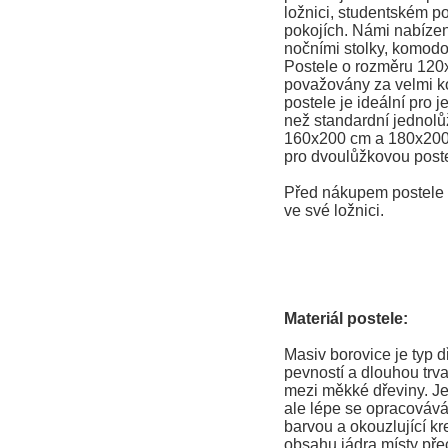
ložnici, studentském po
pokojích. Námi nabízené
nočními stolky, komodo
Postele o rozměru 120
považovány za velmi ko
postele je ideální pro j
než standardní jednolů
160x200 cm a 180x200
pro dvoulůžkovou poste
Před nákupem postele s
ve své ložnici.
Materiál postele:
Masiv borovice je typ 
pevností a dlouhou trva
mezi měkké dřeviny. Je
ale lépe se opracovává
barvou a okouzlující kr
obsahu jádra místy př