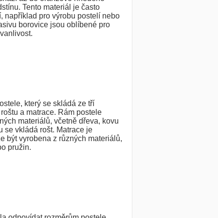
tínu. Tento materiál je často
, například pro výrobu postelí nebo
sivu borovice jsou oblíbené pro
rvanlivost.
ostele, který se skládá ze tří
, roštu a matrace. Rám postele
ných materiálů, včetně dřeva, kovu
 se vkládá rošt. Matrace je
e být vyrobena z různých materiálů,
o pružin.
la odpovídat rozměrům postele.