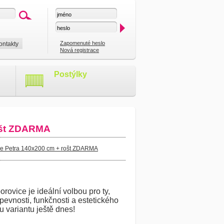
Zapomenuté heslo
ontakty
Nová registrace
Postýlky
rošt ZDARMA
ice Petra 140x200 cm + rošt ZDARMA
rovice je ideální volbou pro ty,
 pevnosti, funkčnosti a estetického
u variantu ještě dnes!