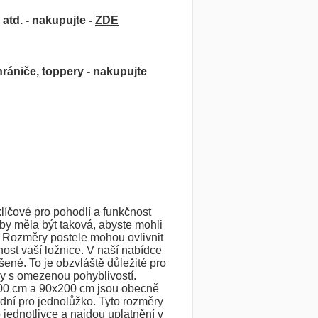
atd. - nakupujte -
ZDE
hrániče, toppery - nakupujte
líčové pro pohodlí a funkčnost
 by měla být taková, abyste mohli
. Rozměry postele mohou ovlivnit
ost vaší ložnice. V naší nabídce
šené. To je obzvláště důležité pro
y s omezenou pohyblivostí.
00 cm a 90x200 cm jsou obecně
ní pro jednolůžko. Tyto rozměry
o jednotlivce a najdou uplatnění v