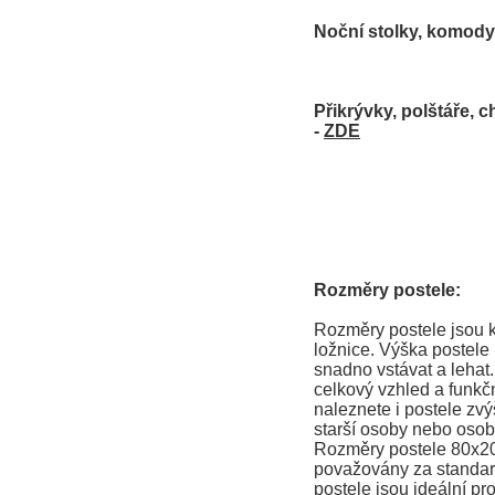
Noční stolky, komody 
Přikrývky, polštáře, c
-
ZDE
Rozměry postele:
Rozměry postele jsou k
ložnice. Výška postele
snadno vstávat a lehat
celkový vzhled a funkčn
naleznete i postele zvý
starší osoby nebo osob
Rozměry postele 80x2
považovány za standard
postele jsou ideální pr