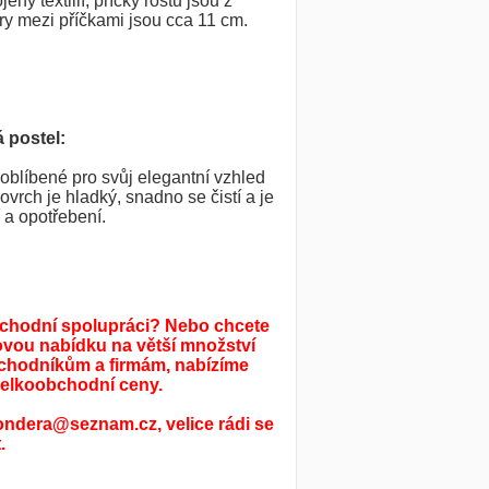
eny textilií, příčky roštu jsou z
y mezi příčkami jsou cca 11 cm.
 postel:
oblíbené pro svůj elegantní vzhled
vrch je hladký, snadno se čistí a je
 a opotřebení.
bchodní spolupráci? Nebo chcete
ovou nabídku na větší množství
chodníkům a firmám, nabízíme
elkoobchodní ceny.
ondera@seznam.cz, velice rádi se
.