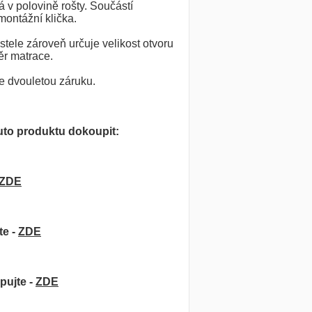
 v polovině rošty. Součástí
montážní klička.
ele zároveň určuje velikost otvoru
ěr matrace.
e dvouletou záruku.
to produktu dokoupit:
ZDE
te -
ZDE
pujte -
ZDE