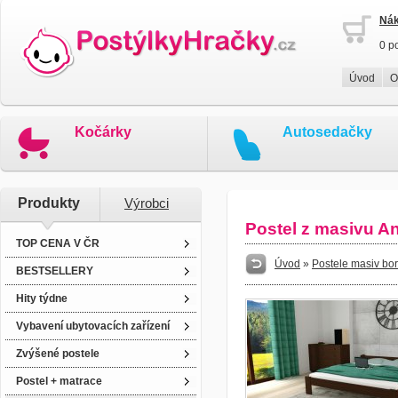
Nák
0 p
Úvod
O
Kočárky
Autosedačky
Produkty
Výrobci
Postel z masivu A
TOP CENA V ČR
Úvod
»
Postele masiv bo
BESTSELLERY
Hity týdne
Vybavení ubytovacích zařízení
Zvýšené postele
Postel + matrace