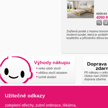
4090 Kč
4090 
Zvýšená postel z masivu borovi
moderní postel, která je vyrábě
kvalitního a přírodního dřeva bor
•
velký výběr zboží
•
Při nákupu v celk
většina zboží skladem
částce nad 15000
•
rychlé dodání
doprava zdarma
Užitečné odkazy
zateplení střechy
,
zubní ordinace
,
lékárna
,