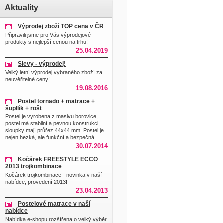
Aktuality
Výprodej zboží TOP cena v ČR
Připravili jsme pro Vás výprodejové
produkty s nejlepší cenou na trhu!
25.04.2019
Slevy - výprodej!
Velký letní výprodej vybraného zboží za
neuvěřitelné ceny!
19.08.2016
Postel tornado + matrace +
šupllík + rošt
Postel je vyrobena z masivu borovice,
postel má stabilní a pevnou konstrukci,
sloupky mají průřez 44x44 mm. Postel je
nejen hezká, ale funkční a bezpečná.
30.07.2014
Kočárek FREESTYLE ECCO
2013 trojkombinace
Kočárek trojkombinace - novinka v naší
nabídce, provedení 2013!
23.04.2013
Postelové matrace v naší
nabídce
Nabídka e-shopu rozšířena o velký výběr