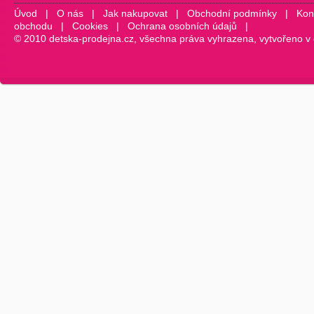
Úvod
|
O nás
|
Jak nakupovat
|
Obchodní podmínky
|
Kon
obchodu
|
Cookies
|
Ochrana osobních údajů
|
© 2010 detska-prodejna.cz, všechna práva vyhrazena, vytvořeno v