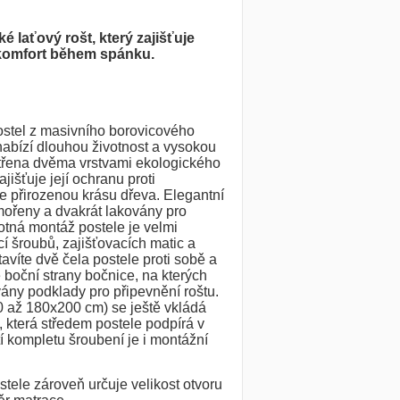
ké laťový rošt, který zajišťuje
 komfort během spánku.
postel z masivního borovicového
nabízí dlouhou životnost a vysokou
etřena dvěma vrstvami ekologického
jišťuje její ochranu proti
e přirozenou krásu dřeva. Elegantní
mořeny a dvakrát lakovány pro
tná montáž postele je velmi
 šroubů, zajišťovacích matic a
avíte dvě čela postele proti sobě a
 boční strany bočnice, na kterých
ny podklady pro připevnění roštu.
0 až 180x200 cm) se ještě vkládá
, která středem postele podpírá v
í kompletu šroubení je i montážní
ele zároveň určuje velikost otvoru