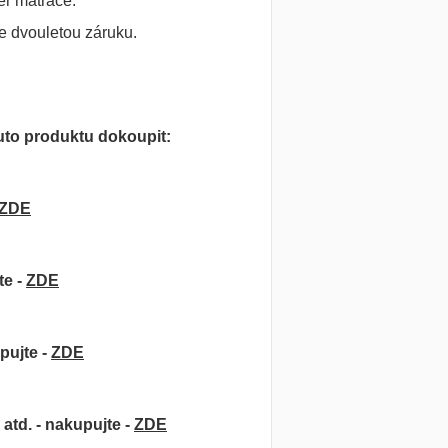
ěr matrace.
e dvouletou záruku.
to produktu dokoupit:
ZDE
te -
ZDE
pujte -
ZDE
atd. - nakupujte -
ZDE