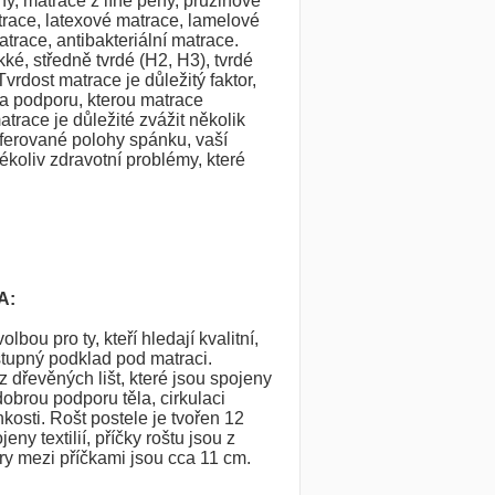
y, matrace z líné pěny, pružinové
trace, latexové matrace, lamelové
trace, antibakteriální matrace.
é, středně tvrdé (H2, H3), tvrdé
vrdost matrace je důležitý faktor,
 a podporu, kterou matrace
atrace je důležité zvážit několik
eferované polohy spánku, vaší
ékoliv zdravotní problémy, které
A:
olbou pro ty, kteří hledají kvalitní,
tupný podklad pod matraci.
z dřevěných lišt, které jsou spojeny
 dobrou podporu těla, cirkulaci
osti. Rošt postele je tvořen 12
eny textilií, příčky roštu jsou z
y mezi příčkami jsou cca 11 cm.