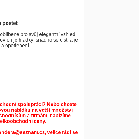
 postel:
oblíbené pro svůj elegantní vzhled
vrch je hladký, snadno se čistí a je
 a opotřebení.
bchodní spolupráci? Nebo chcete
ovou nabídku na větší množství
chodníkům a firmám, nabízíme
elkoobchodní ceny.
ondera@seznam.cz, velice rádi se
.