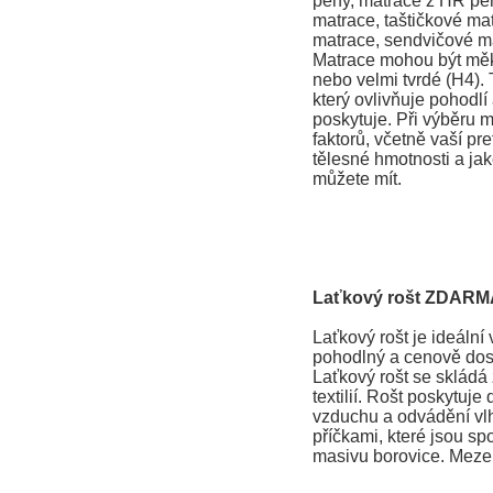
pěny, matrace z HR pěn
matrace, taštičkové ma
matrace, sendvičové ma
Matrace mohou být měkk
nebo velmi tvrdé (H4). T
který ovlivňuje pohodlí
poskytuje. Při výběru m
faktorů, včetně vaší pr
tělesné hmotnosti a jak
můžete mít.
Laťkový rošt ZDARM
Laťkový rošt je ideální v
pohodlný a cenově dos
Laťkový rošt se skládá 
textilií. Rošt poskytuje
vzduchu a odvádění vlhk
příčkami, které jsou spoj
masivu borovice. Mezer