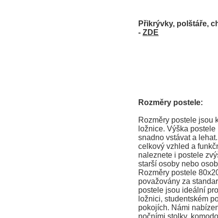
Přikrývky, polštáře, c
-
ZDE
Rozměry postele:
Rozměry postele jsou k
ložnice. Výška postele
snadno vstávat a lehat
celkový vzhled a funkčn
naleznete i postele zvý
starší osoby nebo osob
Rozměry postele 80x2
považovány za standard
postele jsou ideální pr
ložnici, studentském po
pokojích. Námi nabízené
nočními stolky, komodo