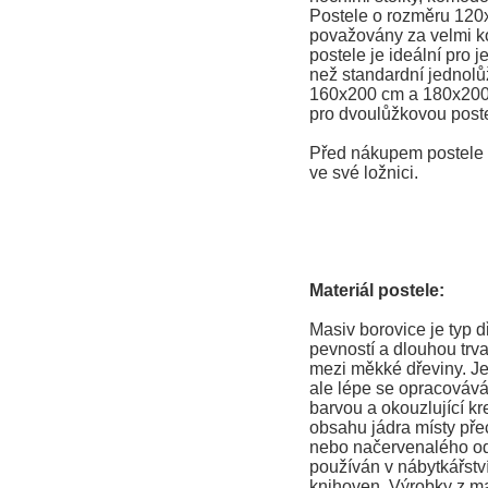
Postele o rozměru 120
považovány za velmi ko
postele je ideální pro j
než standardní jednolů
160x200 cm a 180x200
pro dvoulůžkovou poste
Před nákupem postele s
ve své ložnici.
Materiál postele:
Masiv borovice je typ 
pevností a dlouhou trva
mezi měkké dřeviny. Je
ale lépe se opracovává
barvou a okouzlující kr
obsahu jádra místy př
nebo načervenalého ods
používán v nábytkářství
knihoven. Výrobky z ma