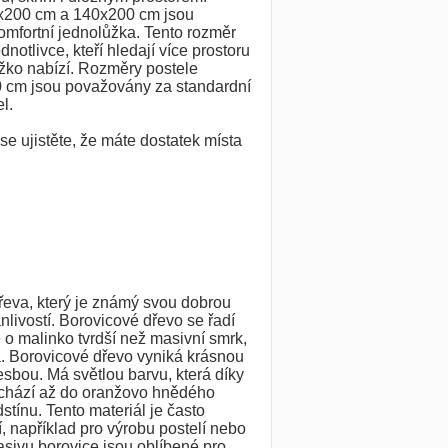
x200 cm a 140x200 cm jsou
mfortní jednolůžka. Tento rozměr
ednotlivce, kteří hledají více prostoru
žko nabízí. Rozměry postele
 cm jsou považovány za standardní
l.
e ujistěte, že máte dostatek místa
dřeva, který je známý svou dobrou
nlivostí. Borovicové dřevo se řadí
 o malinko tvrdší než masivní smrk,
. Borovicové dřevo vyniká krásnou
esbou. Má světlou barvu, která díky
echází až do oranžovo hnědého
tínu. Tento materiál je často
, například pro výrobu postelí nebo
sivu borovice jsou oblíbené pro