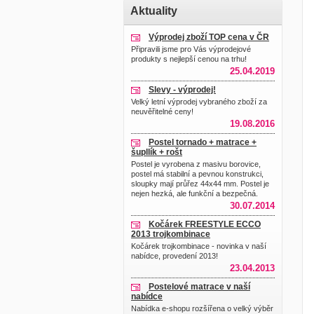
Aktuality
Výprodej zboží TOP cena v ČR
Připravili jsme pro Vás výprodejové
produkty s nejlepší cenou na trhu!
25.04.2019
Slevy - výprodej!
Velký letní výprodej vybraného zboží za
neuvěřitelné ceny!
19.08.2016
Postel tornado + matrace +
šupllík + rošt
Postel je vyrobena z masivu borovice,
postel má stabilní a pevnou konstrukci,
sloupky mají průřez 44x44 mm. Postel je
nejen hezká, ale funkční a bezpečná.
30.07.2014
Kočárek FREESTYLE ECCO
2013 trojkombinace
Kočárek trojkombinace - novinka v naší
nabídce, provedení 2013!
23.04.2013
Postelové matrace v naší
nabídce
Nabídka e-shopu rozšířena o velký výběr