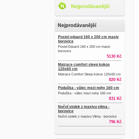
Nejprodávanější
Nejprodávanější
Postel eduard 160 x 200 cm masiv
borovice
Postel Eduard 160 x 200 cm masiv
borovice
5130 Kč
Matrace comfort sleep kokos
120x60 cm
Matrace Comfort Sleep kokos 120x60 cm
820 Kč
Poduška - válec mezi nohy 160 cm
Poduška - válec mezi nohy 160 cm
831 Kč
Noční stolek z masivu vilma -
borovice
Noční stolek z masivu Vilma - borovice
796 Kč