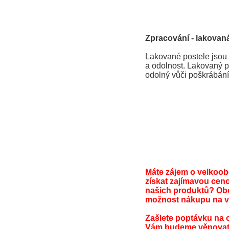
Zpracování - lakovaná
Lakované postele jsou 
a odolnost. Lakovaný po
odolný vůči poškrábání
Máte zájem o velkoo
získat zajímavou cen
našich produktů? Ob
možnost nákupu na v
Zašlete poptávku na 
Vám budeme věnovat