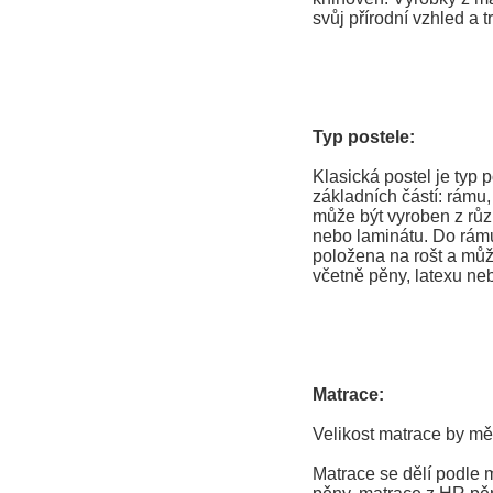
svůj přírodní vzhled a t
Typ postele:
Klasická postel je typ p
základních částí: rámu
může být vyroben z růz
nebo laminátu. Do rámu
položena na rošt a můž
včetně pěny, latexu neb
Matrace:
Velikost matrace by mě
Matrace se dělí podle 