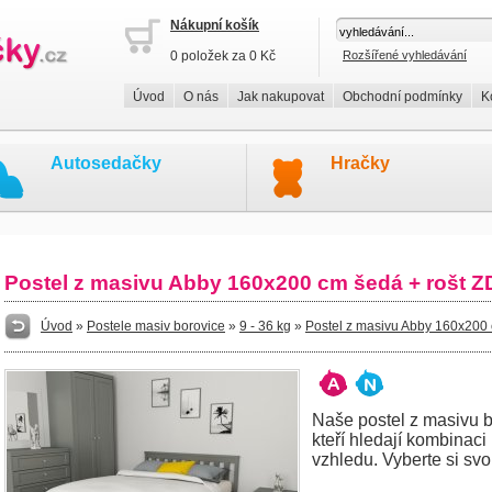
Nákupní košík
0 položek za 0 Kč
Rozšířené vyhledávání
Úvod
O nás
Jak nakupovat
Obchodní podmínky
K
Autosedačky
Hračky
Postel z masivu Abby 160x200 cm šedá + rošt
Úvod
»
Postele masiv borovice
»
9 - 36 kg
»
Postel z masivu Abby 160x200
Naše postel z masivu bo
kteří hledají kombinaci
vzhledu. Vyberte si svo