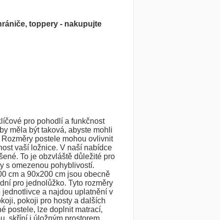
hrániče, toppery - nakupujte
líčové pro pohodlí a funkčnost
 by měla být taková, abyste mohli
. Rozměry postele mohou ovlivnit
ost vaší ložnice. V naší nabídce
šené. To je obzvláště důležité pro
y s omezenou pohyblivostí.
00 cm a 90x200 cm jsou obecně
ní pro jednolůžko. Tyto rozměry
o jednotlivce a najdou uplatnění v
koji, pokoji pro hosty a dalších
 postele, lze doplnit matrací,
u, skříní i úložným prostorem.