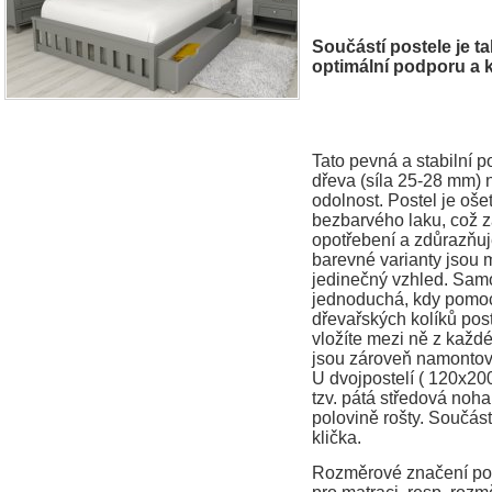
Součástí postele je ta
optimální podporu a
Tato pevná a stabilní 
dřeva (síla 25-28 mm) 
odolnost. Postel je oš
bezbarvého laku, což za
opotřebení a zdůrazňuj
barevné varianty jsou 
jedinečný vzhled. Samo
jednoduchá, kdy pomocí
dřevařských kolíků post
vložíte mezi ně z každé
jsou zároveň namontová
U dvojpostelí ( 120x20
tzv. pátá středová noha
polovině rošty. Součást
klička.
Rozměrové značení post