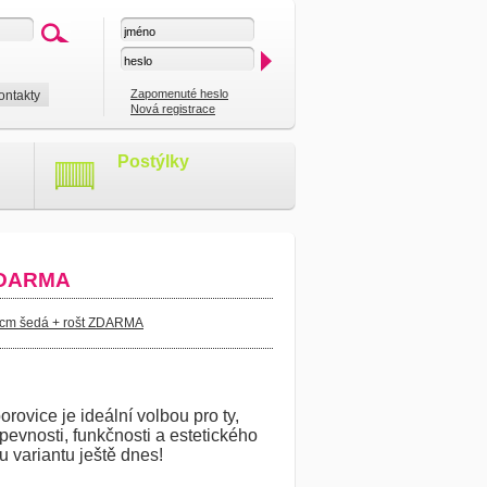
Zapomenuté heslo
ontakty
Nová registrace
Postýlky
 ZDARMA
 cm šedá + rošt ZDARMA
rovice je ideální volbou pro ty,
 pevnosti, funkčnosti a estetického
u variantu ještě dnes!