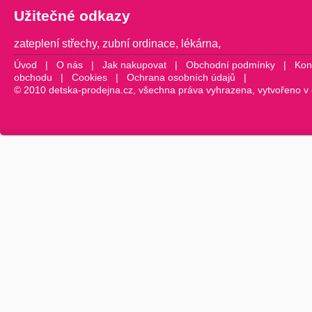
Užitečné odkazy
zateplení střechy
,
zubní ordinace
,
lékárna
,
Úvod
|
O nás
|
Jak nakupovat
|
Obchodní podmínky
|
Kon
obchodu
|
Cookies
|
Ochrana osobních údajů
|
© 2010 detska-prodejna.cz, všechna práva vyhrazena, vytvořeno v