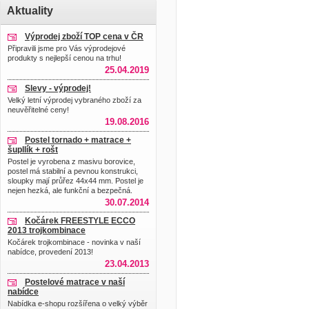
Aktuality
Výprodej zboží TOP cena v ČR
Připravili jsme pro Vás výprodejové
produkty s nejlepší cenou na trhu!
25.04.2019
Slevy - výprodej!
Velký letní výprodej vybraného zboží za
neuvěřitelné ceny!
19.08.2016
Postel tornado + matrace +
šupllík + rošt
Postel je vyrobena z masivu borovice,
postel má stabilní a pevnou konstrukci,
sloupky mají průřez 44x44 mm. Postel je
nejen hezká, ale funkční a bezpečná.
30.07.2014
Kočárek FREESTYLE ECCO
2013 trojkombinace
Kočárek trojkombinace - novinka v naší
nabídce, provedení 2013!
23.04.2013
Postelové matrace v naší
nabídce
Nabídka e-shopu rozšířena o velký výběr