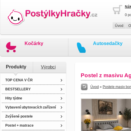
Nák
0 p
Úvod
O
Kočárky
Autosedačky
Produkty
Výrobci
Postel z masivu A
TOP CENA V ČR
Úvod
»
Postele masiv bo
BESTSELLERY
Hity týdne
Vybavení ubytovacích zařízení
Zvýšené postele
Postel + matrace