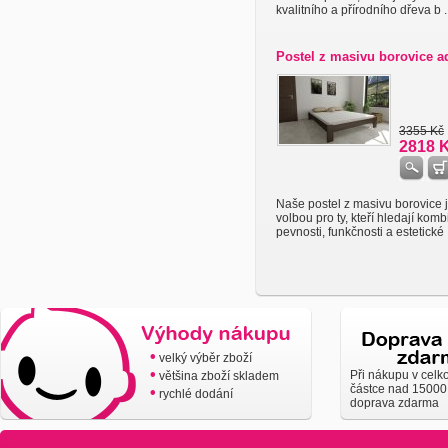
kvalitního a přírodního dřeva b ..
Postel z masivu borovice 
3355 Kč
2818 
Naše postel z masivu borovice j
volbou pro ty, kteří hledají komb
pevnosti, funkčnosti a estetické .
•
velký výběr zboží
•
Při nákupu v celk
většina zboží skladem
částce nad 15000
•
rychlé dodání
doprava zdarma