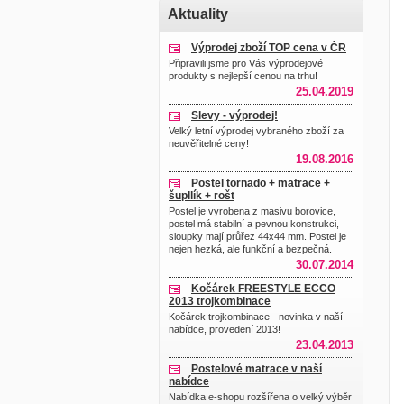
Aktuality
Výprodej zboží TOP cena v ČR
Připravili jsme pro Vás výprodejové
produkty s nejlepší cenou na trhu!
25.04.2019
Slevy - výprodej!
Velký letní výprodej vybraného zboží za
neuvěřitelné ceny!
19.08.2016
Postel tornado + matrace +
šupllík + rošt
Postel je vyrobena z masivu borovice,
postel má stabilní a pevnou konstrukci,
sloupky mají průřez 44x44 mm. Postel je
nejen hezká, ale funkční a bezpečná.
30.07.2014
Kočárek FREESTYLE ECCO
2013 trojkombinace
Kočárek trojkombinace - novinka v naší
nabídce, provedení 2013!
23.04.2013
Postelové matrace v naší
nabídce
Nabídka e-shopu rozšířena o velký výběr