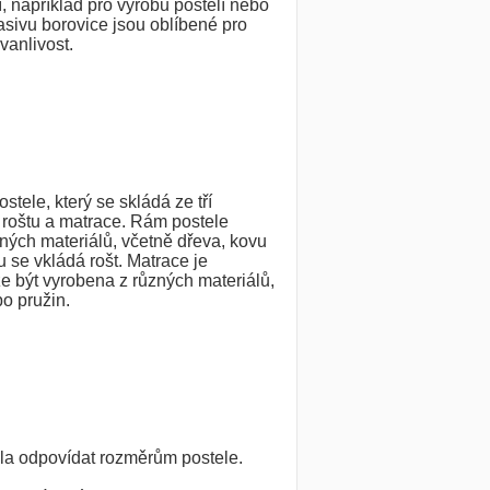
, například pro výrobu postelí nebo
sivu borovice jsou oblíbené pro
rvanlivost.
ostele, který se skládá ze tří
, roštu a matrace. Rám postele
ných materiálů, včetně dřeva, kovu
 se vkládá rošt. Matrace je
e být vyrobena z různých materiálů,
o pružin.
la odpovídat rozměrům postele.