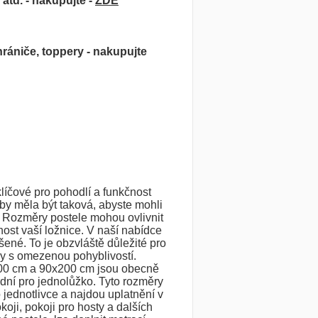
atd. - nakupujte -
ZDE
hrániče, toppery - nakupujte
líčové pro pohodlí a funkčnost
 by měla být taková, abyste mohli
. Rozměry postele mohou ovlivnit
ost vaší ložnice. V naší nabídce
šené. To je obzvláště důležité pro
y s omezenou pohyblivostí.
00 cm a 90x200 cm jsou obecně
ní pro jednolůžko. Tyto rozměry
o jednotlivce a najdou uplatnění v
koji, pokoji pro hosty a dalších