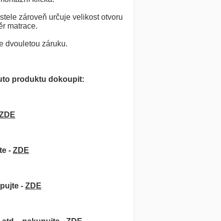
ele zároveň určuje velikost otvoru
ěr matrace.
e dvouletou záruku.
to produktu dokoupit:
ZDE
te -
ZDE
pujte -
ZDE