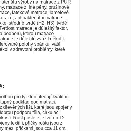
materiálu výroby na matrace z PUR
y, matrace z líné pěny, pružinové
trace, latexové matrace, lamelové
trace, antibakteriální matrace.
é, středně tvrdé (H2, H3), tvrdé
vrdost matrace je důležitý faktor,
 a podporu, kterou matrace
atrace je důležité zvážit několik
eferované polohy spánku, vaší
ékoliv zdravotní problémy, které
A:
olbou pro ty, kteří hledají kvalitní,
tupný podklad pod matraci.
z dřevěných lišt, které jsou spojeny
 dobrou podporu těla, cirkulaci
osti. Rošt postele je tvořen 12
eny textilií, příčky roštu jsou z
y mezi příčkami jsou cca 11 cm.