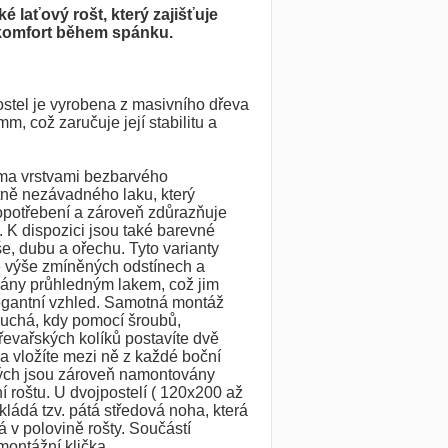
ké laťový rošt, který zajišťuje
 komfort během spánku.
ostel je vyrobena z masivního dřeva
mm, což zaručuje její stabilitu a
ěma vrstvami bezbarvého
tně nezávadného laku, který
 opotřebení a zároveň zdůrazňuje
. K dispozici jsou také barevné
še, dubu a ořechu. Tyto varianty
e výše zmíněných odstínech a
vány průhledným lakem, což jim
egantní vzhled. Samotná montáž
duchá, kdy pomocí šroubů,
řevařských kolíků postavíte dvě
 a vložíte mezi ně z každé boční
rých jsou zároveň namontovány
í roštu. U dvojpostelí ( 120x200 až
ládá tzv. pátá středová noha, která
 v polovině rošty. Součástí
montážní klička.