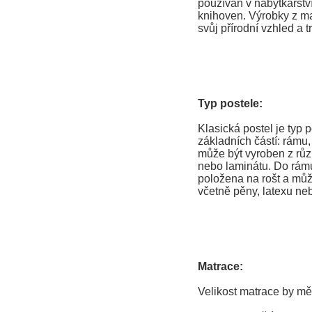
používán v nábytkářství
knihoven. Výrobky z ma
svůj přírodní vzhled a t
Typ postele:
Klasická postel je typ p
základních částí: rámu
může být vyroben z růz
nebo laminátu. Do rámu
položena na rošt a můž
včetně pěny, latexu neb
Matrace:
Velikost matrace by mě