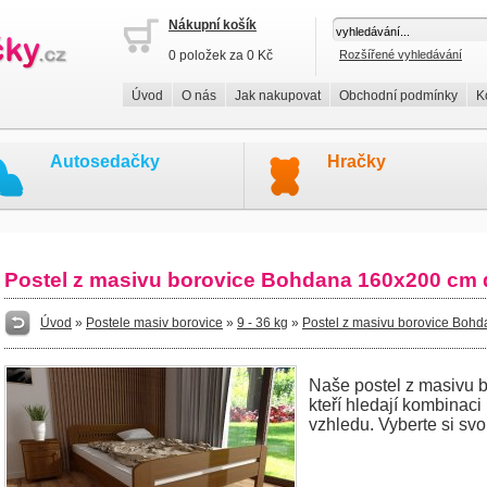
Nákupní košík
0 položek za 0 Kč
Rozšířené vyhledávání
Úvod
O nás
Jak nakupovat
Obchodní podmínky
K
Autosedačky
Hračky
Postel z masivu borovice Bohdana 160x200 cm
Úvod
»
Postele masiv borovice
»
9 - 36 kg
»
Postel z masivu borovice Boh
Naše postel z masivu bo
kteří hledají kombinaci
vzhledu. Vyberte si svo