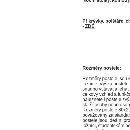
Noční stolky, komody 
Přikrývky, polštáře, c
-
ZDE
Rozměry postele:
Rozměry postele jsou k
ložnice. Výška postele
snadno vstávat a lehat
celkový vzhled a funkčn
naleznete i postele zvý
starší osoby nebo osob
Rozměry postele 80x2
považovány za standard
postele jsou ideální pr
ložnici, studentském po