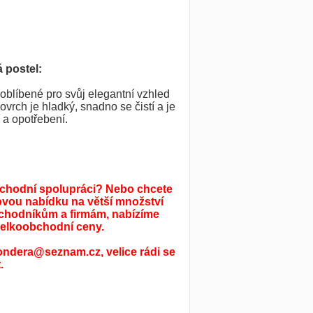
 postel:
oblíbené pro svůj elegantní vzhled
vrch je hladký, snadno se čistí a je
 a opotřebení.
bchodní spolupráci? Nebo chcete
ovou nabídku na větší množství
chodníkům a firmám, nabízíme
elkoobchodní ceny.
ondera@seznam.cz, velice rádi se
.