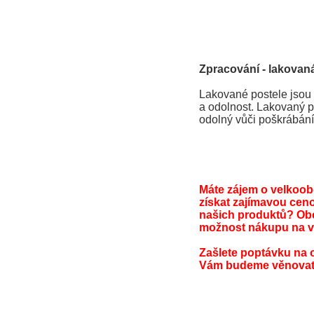
Zpracování - lakovaná
Lakované postele jsou 
a odolnost. Lakovaný po
odolný vůči poškrábání
Máte zájem o velkoo
získat zajímavou cen
našich produktů? Ob
možnost nákupu na v
Zašlete poptávku na 
Vám budeme věnovat