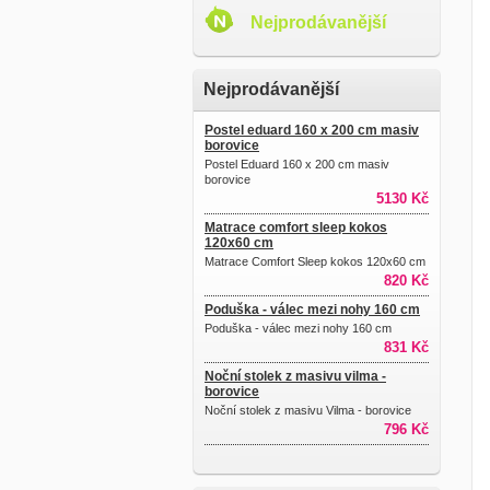
Nejprodávanější
Nejprodávanější
Postel eduard 160 x 200 cm masiv
borovice
Postel Eduard 160 x 200 cm masiv
borovice
5130 Kč
Matrace comfort sleep kokos
120x60 cm
Matrace Comfort Sleep kokos 120x60 cm
820 Kč
Poduška - válec mezi nohy 160 cm
Poduška - válec mezi nohy 160 cm
831 Kč
Noční stolek z masivu vilma -
borovice
Noční stolek z masivu Vilma - borovice
796 Kč