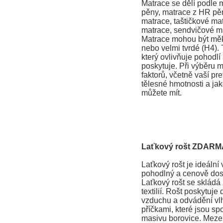
Matrace se dělí podle 
pěny, matrace z HR pěn
matrace, taštičkové ma
matrace, sendvičové ma
Matrace mohou být měkk
nebo velmi tvrdé (H4). T
který ovlivňuje pohodlí
poskytuje. Při výběru m
faktorů, včetně vaší pr
tělesné hmotnosti a jak
můžete mít.
Laťkový rošt ZDARM
Laťkový rošt je ideální v
pohodlný a cenově dos
Laťkový rošt se skládá 
textilií. Rošt poskytuje
vzduchu a odvádění vlhk
příčkami, které jsou spoj
masivu borovice. Mezer