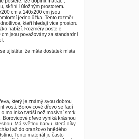
 postele, lze doplnit matrací,
u, skříní i úložným prostorem.
x200 cm a 140x200 cm jsou
mfortní jednolůžka. Tento rozměr
ednotlivce, kteří hledají více prostoru
žko nabízí. Rozměry postele
 cm jsou považovány za standardní
l.
e ujistěte, že máte dostatek místa
dřeva, který je známý svou dobrou
nlivostí. Borovicové dřevo se řadí
 o malinko tvrdší než masivní smrk,
. Borovicové dřevo vyniká krásnou
esbou. Má světlou barvu, která díky
echází až do oranžovo hnědého
tínu. Tento materiál je často