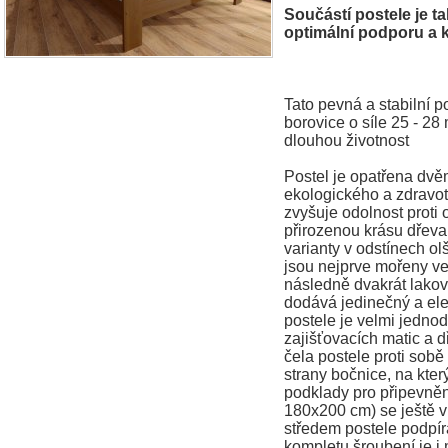
Součástí postele je ta
optimální podporu a
Tato pevná a stabilní p
borovice o síle 25 - 28 
dlouhou životnost
Postel je opatřena dv
ekologického a zdravo
zvyšuje odolnost proti
přirozenou krásu dřeva
varianty v odstínech ol
jsou nejprve mořeny v
následně dvakrát lako
dodává jedinečný a el
postele je velmi jedno
zajišťovacích matic a d
čela postele proti sobě
strany bočnice, na kte
podklady pro připevněn
180x200 cm) se ještě vk
středem postele podpírá
kompletu šroubení je i 