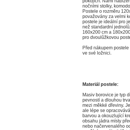
pokojích. Námi nabízené
nočními stolky, komodo
Postele o rozměru 120
považovány za velmi ko
postele je ideální pro j
než standardní jednolů
160x200 cm a 180x200
pro dvoulůžkovou poste
Před nákupem postele s
ve své ložnici.
Materiál postele:
Masiv borovice je typ 
pevností a dlouhou trva
mezi měkké dřeviny. Je
ale lépe se opracovává
barvou a okouzlující kr
obsahu jádra místy př
nebo načervenalého ods