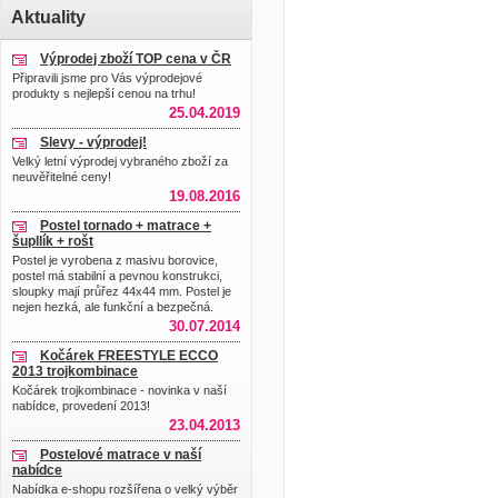
Aktuality
Výprodej zboží TOP cena v ČR
Připravili jsme pro Vás výprodejové
produkty s nejlepší cenou na trhu!
25.04.2019
Slevy - výprodej!
Velký letní výprodej vybraného zboží za
neuvěřitelné ceny!
19.08.2016
Postel tornado + matrace +
šupllík + rošt
Postel je vyrobena z masivu borovice,
postel má stabilní a pevnou konstrukci,
sloupky mají průřez 44x44 mm. Postel je
nejen hezká, ale funkční a bezpečná.
30.07.2014
Kočárek FREESTYLE ECCO
2013 trojkombinace
Kočárek trojkombinace - novinka v naší
nabídce, provedení 2013!
23.04.2013
Postelové matrace v naší
nabídce
Nabídka e-shopu rozšířena o velký výběr