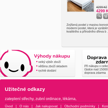
4299 Kč
4299 
Zvýšená postel z masivu borovi
moderní postel, která je vyrábě
kvalitního a přírodního dřeva b ..
•
velký výběr zboží
•
Při nákupu v celk
většina zboží skladem
částce nad 15000
•
rychlé dodání
doprava zdarma
Užitečné odkazy
zateplení střechy
,
zubní ordinace
,
lékárna
,
Úvod
|
O nás
|
Jak nakupovat
|
Obchodní podmínky
|
Kon