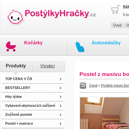
Nák
0 p
Úvod
O
Kočárky
Autosedačky
Produkty
Výrobci
Postel z masivu b
TOP CENA V ČR
Úvod
»
Postele masiv bo
BESTSELLERY
Hity týdne
Vybavení ubytovacích zařízení
Zvýšené postele
Postel + matrace