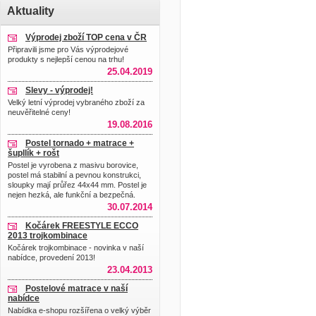
Aktuality
Výprodej zboží TOP cena v ČR
Připravili jsme pro Vás výprodejové
produkty s nejlepší cenou na trhu!
25.04.2019
Slevy - výprodej!
Velký letní výprodej vybraného zboží za
neuvěřitelné ceny!
19.08.2016
Postel tornado + matrace +
šupllík + rošt
Postel je vyrobena z masivu borovice,
postel má stabilní a pevnou konstrukci,
sloupky mají průřez 44x44 mm. Postel je
nejen hezká, ale funkční a bezpečná.
30.07.2014
Kočárek FREESTYLE ECCO
2013 trojkombinace
Kočárek trojkombinace - novinka v naší
nabídce, provedení 2013!
23.04.2013
Postelové matrace v naší
nabídce
Nabídka e-shopu rozšířena o velký výběr