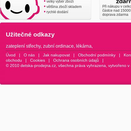
•
velký výběr zboží
•
Při nákupu v celk
většina zboží skladem
částce nad 15000
•
rychlé dodání
doprava zdarma
Užitečné odkazy
zateplení střechy
,
zubní ordinace
,
lékárna
,
Úvod
|
O nás
|
Jak nakupovat
|
Obchodní podmínky
|
Kon
obchodu
|
Cookies
|
Ochrana osobních údajů
|
© 2010 detska-prodejna.cz, všechna práva vyhrazena, vytvořeno v