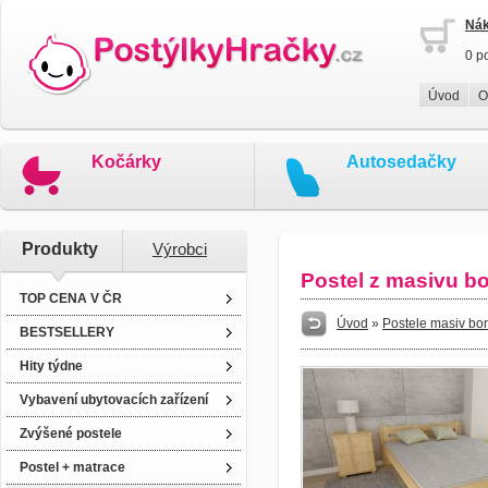
Nák
0 p
Úvod
O
Kočárky
Autosedačky
Produkty
Výrobci
Postel z masivu b
TOP CENA V ČR
Úvod
»
Postele masiv bo
BESTSELLERY
Hity týdne
Vybavení ubytovacích zařízení
Zvýšené postele
Postel + matrace