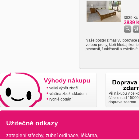
3839 Kč
3839 
Naše postel z masivu borovice j
volbou pro ty, kteří hledají komb
pevnosti, funkčnosti a estetické .
•
velký výběr zboží
•
Při nákupu v celk
většina zboží skladem
částce nad 15000
•
rychlé dodání
doprava zdarma
Užitečné odkazy
zateplení střechy
,
zubní ordinace
,
lékárna
,