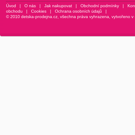
Úvod
|
O nás
|
Jak nakupovat
|
Obchodní podmínky
|
Kon
obchodu
|
Cookies
|
Ochrana osobních údajů
|
© 2010 detska-prodejna.cz, všechna práva vyhrazena, vytvořeno v