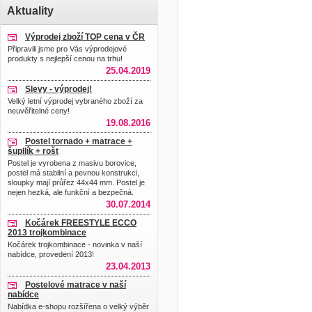
Aktuality
Výprodej zboží TOP cena v ČR
Připravili jsme pro Vás výprodejové
produkty s nejlepší cenou na trhu!
25.04.2019
Slevy - výprodej!
Velký letní výprodej vybraného zboží za
neuvěřitelné ceny!
19.08.2016
Postel tornado + matrace +
šupllík + rošt
Postel je vyrobena z masivu borovice,
postel má stabilní a pevnou konstrukci,
sloupky mají průřez 44x44 mm. Postel je
nejen hezká, ale funkční a bezpečná.
30.07.2014
Kočárek FREESTYLE ECCO
2013 trojkombinace
Kočárek trojkombinace - novinka v naší
nabídce, provedení 2013!
23.04.2013
Postelové matrace v naší
nabídce
Nabídka e-shopu rozšířena o velký výběr