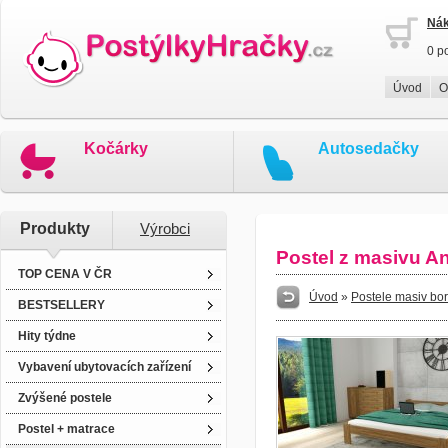
Nák
0 p
Úvod
O
Kočárky
Autosedačky
Produkty
Výrobci
Postel z masivu A
TOP CENA V ČR
Úvod
»
Postele masiv bo
BESTSELLERY
Hity týdne
Vybavení ubytovacích zařízení
Zvýšené postele
Postel + matrace