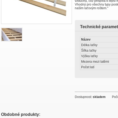
vzduchu, což přispívá k lepší 
Vhodný pro všechny typy postel
naším laťovým roštem."
Technické paramet
Název
Délka laťky
Šířka laťky
Výška laťky
Mezera mezi latěmi
Počet latí
Dostupnost:
skladem
Počet
Obdobné produkty: