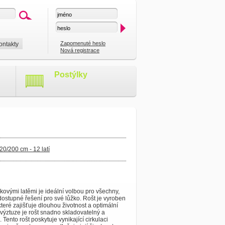
Zapomenuté heslo
ontakty
Nová registrace
Postýlky
 120/200 cm - 12 latí
smrkovými latěmi je ideální volbou pro všechny,
ě dostupné řešení pro své lůžko. Rošt je vyroben
eré zajišťuje dlouhou životnost a optimální
 výztuze je rošt snadno skladovatelný a
Tento rošt poskytuje vynikající cirkulaci