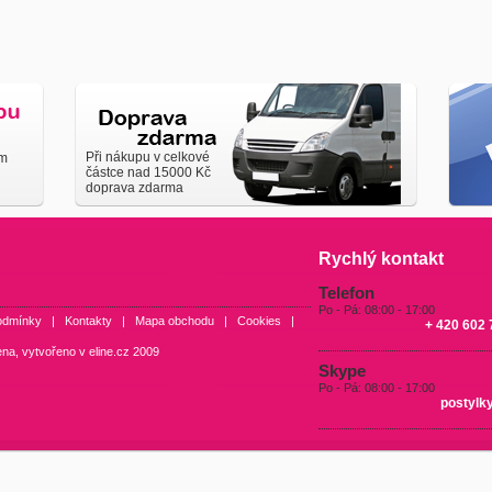
Při nákupu v celkové
em
částce nad 15000 Kč
doprava zdarma
Rychlý kontakt
Telefon
Po - Pá: 08:00 - 17:00
odmínky
|
Kontakty
|
Mapa obchodu
|
Cookies
|
+ 420 602 
ena, vytvořeno v
eline.cz
2009
Skype
Po - Pá: 08:00 - 17:00
postylk