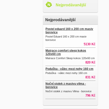
Nejprodávanější
Nejprodávanější
Postel eduard 160 x 200 cm masiv
borovice
Postel Eduard 160 x 200 cm masiv
borovice
5130 Kč
Matrace comfort sleep kokos
120x60 cm
Matrace Comfort Sleep kokos 120x60 cm
820 Kč
Poduška - válec mezi nohy 160 cm
Poduška - válec mezi nohy 160 cm
831 Kč
Noční stolek z masivu vilma -
borovice
Noční stolek z masivu Vilma - borovice
796 Kč