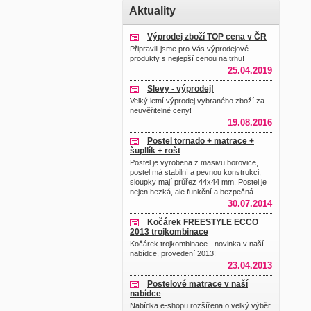
Aktuality
Výprodej zboží TOP cena v ČR
Připravili jsme pro Vás výprodejové
produkty s nejlepší cenou na trhu!
25.04.2019
Slevy - výprodej!
Velký letní výprodej vybraného zboží za
neuvěřitelné ceny!
19.08.2016
Postel tornado + matrace +
šupllík + rošt
Postel je vyrobena z masivu borovice,
postel má stabilní a pevnou konstrukci,
sloupky mají průřez 44x44 mm. Postel je
nejen hezká, ale funkční a bezpečná.
30.07.2014
Kočárek FREESTYLE ECCO
2013 trojkombinace
Kočárek trojkombinace - novinka v naší
nabídce, provedení 2013!
23.04.2013
Postelové matrace v naší
nabídce
Nabídka e-shopu rozšířena o velký výběr