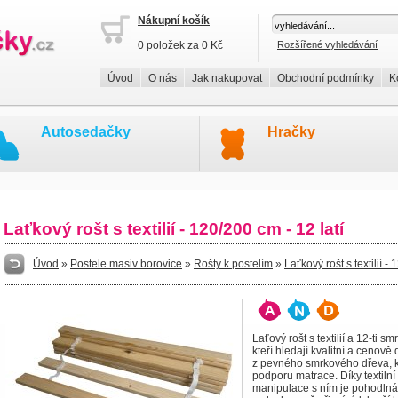
Nákupní košík
0 položek za 0 Kč
Rozšířené vyhledávání
Úvod
O nás
Jak nakupovat
Obchodní podmínky
K
Autosedačky
Hračky
Laťkový rošt s textilií - 120/200 cm - 12 latí
Úvod
»
Postele masiv borovice
»
Rošty k postelím
»
Laťkový rošt s textilií -
Laťový rošt s textilií a 12-ti 
kteří hledají kvalitní a cenov
z pevného smrkového dřeva, kt
podporu matrace. Díky textilní
manipulace s ním je pohodlná. 