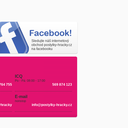
Sledujte náš internetový
obchod postylky-hracky.cz
na facebooku
ICQ
Po - Pá: 08:00 - 17:00
764 755
569 874 123
E-mail
nonstop
yhracky
info@postylky-hracky.cz