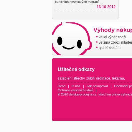
kvalitních postelových matrací ...
16.10.2012
•
velký výběr zboží
•
většina zboží sklad
•
rychlé dodání
Užitečné odkazy
zateplení střechy
,
zubní ordinace
,
lékárna
,
Úvod
|
O nás
|
Jak nakupovat
|
Obchodní p
Ochrana osobních údajů
|
© 2010 detska-prodejna.cz, všechna práva vyhraz