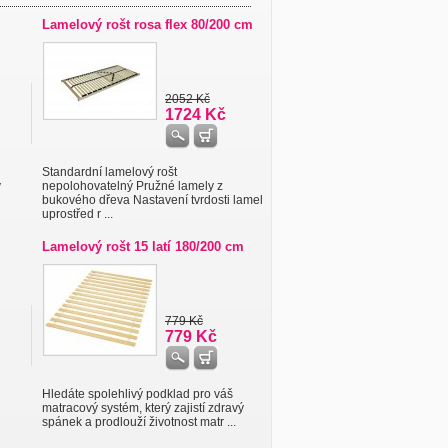
m
Lamelový rošt rosa flex 80/200 cm
2052 Kč
1724 Kč
Standardní lamelový rošt
ý
nepolohovatelný Pružné lamely z
bukového dřeva Nastavení tvrdosti lamel
uprostřed r ...
Lamelový rošt 15 latí 180/200 cm
779 Kč
779 Kč
Hledáte spolehlivý podklad pro váš
matracový systém, který zajistí zdravý
spánek a prodlouží životnost matr ...