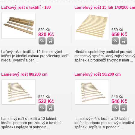
Laťkový rošt s textilií - 180
Lamelový rošt 15 latí 140/200 c
820 Kč
659 Kč
820 Kč
659 Kč
Laťový rošt s textilií a 12-ti smrkovými
Hledáte spolehlivý podklad pro váš
latěmi je ideální volbou pro všechny, kteří
matracový systém, který zajistí zdrav
hledají kvalitní a cen ...
spánek a prodlouží životnost matr ...
Lamelový rošt 80/200 cm
Lamelový rošt 90/200 cm
522 Kč
546 Kč
522 Kč
546 Kč
Lamelový rošt s textilií a 13 latěmi –
Lamelový rošt s textilií a 13 latěmi –
ideální podpora pro zdravý a kvalitní
ideální podpora pro zdravý a kvalitní
spánek Dopřejte si pohodln ...
spánek Dopřejte si pohodln ...