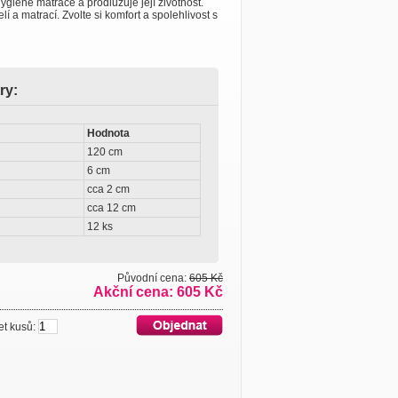
hygieně matrace a prodlužuje její životnost.
í a matrací. Zvolte si komfort a spolehlivost s
ry:
Hodnota
120 cm
6 cm
cca 2 cm
cca 12 cm
12 ks
Původní cena:
605 Kč
Akční cena: 605 Kč
 kusů: