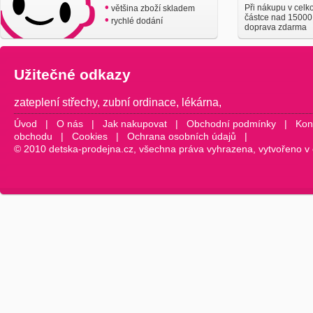
•
Při nákupu v celk
většina zboží skladem
částce nad 15000
•
rychlé dodání
doprava zdarma
Užitečné odkazy
zateplení střechy
,
zubní ordinace
,
lékárna
,
Úvod
|
O nás
|
Jak nakupovat
|
Obchodní podmínky
|
Kon
obchodu
|
Cookies
|
Ochrana osobních údajů
|
© 2010 detska-prodejna.cz, všechna práva vyhrazena, vytvořeno v