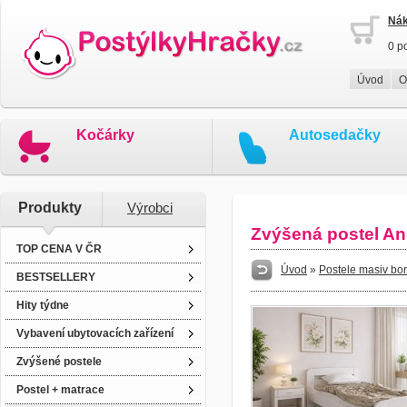
Nák
0 p
Úvod
O
Kočárky
Autosedačky
Produkty
Výrobci
Zvýšená postel An
TOP CENA V ČR
Úvod
»
Postele masiv bo
BESTSELLERY
Hity týdne
Vybavení ubytovacích zařízení
Zvýšené postele
Postel + matrace