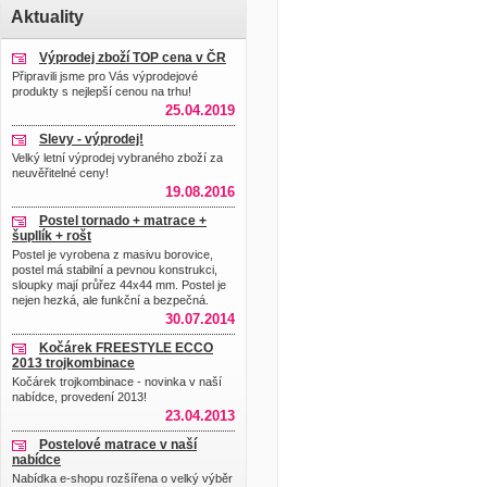
Aktuality
Výprodej zboží TOP cena v ČR
Připravili jsme pro Vás výprodejové
produkty s nejlepší cenou na trhu!
25.04.2019
Slevy - výprodej!
Velký letní výprodej vybraného zboží za
neuvěřitelné ceny!
19.08.2016
Postel tornado + matrace +
šupllík + rošt
Postel je vyrobena z masivu borovice,
postel má stabilní a pevnou konstrukci,
sloupky mají průřez 44x44 mm. Postel je
nejen hezká, ale funkční a bezpečná.
30.07.2014
Kočárek FREESTYLE ECCO
2013 trojkombinace
Kočárek trojkombinace - novinka v naší
nabídce, provedení 2013!
23.04.2013
Postelové matrace v naší
nabídce
Nabídka e-shopu rozšířena o velký výběr