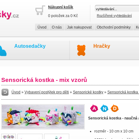
Nákupní košík
0 položek za 0 Kč
Rozšířené vyhledávání
Úvod
O nás
Jak nakupovat
Obchodní podmínky
K
Autosedačky
Hračky
Sensorická kostka - mix vzorů
Úvod
»
Vybavení postýlek pro děti
»
Sensorické kostky
»
Sensorická kostka 
Sensorická kostka - naučná
rozměr - 10 cm x 10 cm