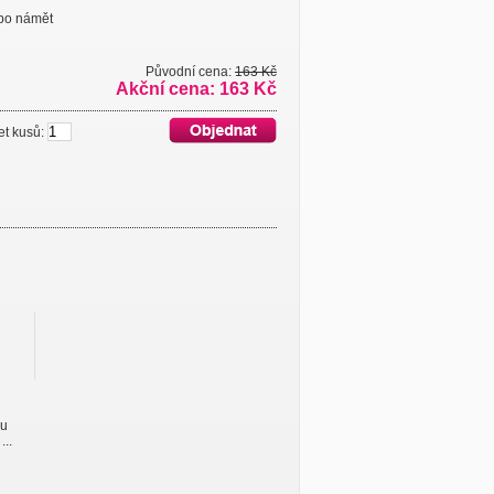
ebo námět
Původní cena:
163 Kč
Akční cena: 163 Kč
 kusů:
ou
...