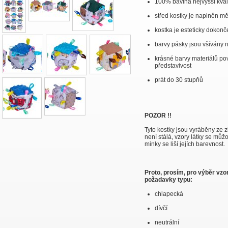
100% bavlna nejvyšší kval
střed kostky je naplněn m
kostka je esteticky dokon
barvy pásky jsou všívány
krásné barvy materiálů povz
představivost
prát do 30 stupňů
POZOR !!
Tyto kostky jsou vyráběny ze 
není stálá, vzory látky se můžo
minky se liší jejích barevnost.
Proto, prosím, pro výběr vz
požadavky typu:
chlapecká
dívčí
neutrální