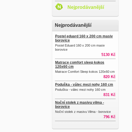
Nejprodávanější
Nejprodávanější
Postel eduard 160 x 200 cm masiv
borovice
Postel Eduard 160 x 200 cm masiv
borovice
5130 Kč
Matrace comfort sleep kokos
120x60 cm
Matrace Comfort Sleep kokos 120x60 cm
820 Kč
Poduška - válec mezi nohy 160 cm
Poduška - válec mezi nohy 160 cm
831 Kč
Noční stolek z masivu vilma -
borovice
Noční stolek z masivu Vilma - borovice
796 Kč