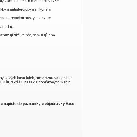
ity v kombinaci s materiálem MINKY
ěkkým antialergickým silikonem
čena barevnými pásky - senzory
 náhodně
buzují dítě ke hře, stimulují jeho
zbytkových kusů látek, proto vzorová nabídka
u lišit, taktéž u pásek a doplňkových tkanin
oru napište do poznámky u objednávky Vaše