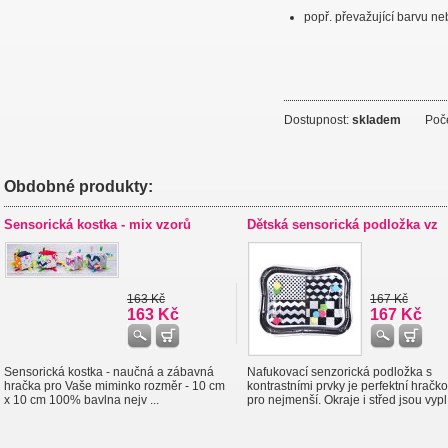
popř. převažující barvu n
Dostupnost:
skladem
Počet
Obdobné produkty:
Sensorická kostka - mix vzorů
Dětská sensorická podložka vz
163 Kč
167 Kč
163 Kč
167 Kč
Sensorická kostka - naučná a zábavná
Nafukovací senzorická podložka s
hračka pro Vaše miminko rozměr - 10 cm
kontrastními prvky je perfektní hračk
x 10 cm 100% bavlna nejv ...
pro nejmenší. Okraje i střed jsou vypl 