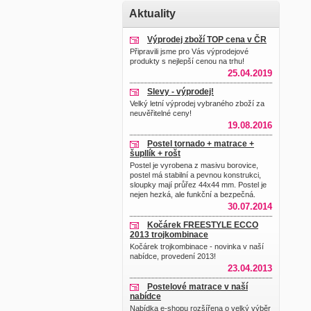
Aktuality
Výprodej zboží TOP cena v ČR
Připravili jsme pro Vás výprodejové
produkty s nejlepší cenou na trhu!
25.04.2019
Slevy - výprodej!
Velký letní výprodej vybraného zboží za
neuvěřitelné ceny!
19.08.2016
Postel tornado + matrace +
šupllík + rošt
Postel je vyrobena z masivu borovice,
postel má stabilní a pevnou konstrukci,
sloupky mají průřez 44x44 mm. Postel je
nejen hezká, ale funkční a bezpečná.
30.07.2014
Kočárek FREESTYLE ECCO
2013 trojkombinace
Kočárek trojkombinace - novinka v naší
nabídce, provedení 2013!
23.04.2013
Postelové matrace v naší
nabídce
Nabídka e-shopu rozšířena o velký výběr