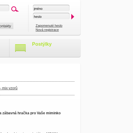
Zapomenuté heslo
ontakty
Nová registrace
Postýlky
- mix vzorů
 a zábavná hračka pro Vaše miminko