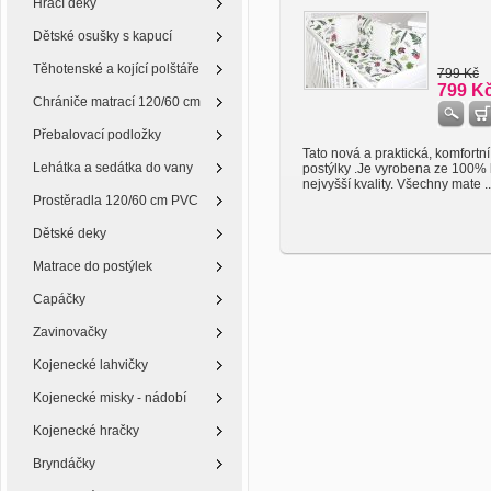
Hrací deky
Dětské osušky s kapucí
Těhotenské a kojící polštáře
799 Kč
799 K
Chrániče matrací 120/60 cm
Přebalovací podložky
Tato nová a praktická, komfortn
Lehátka a sedátka do vany
postýlky .Je vyrobena ze 100% 
nejvyšší kvality. Všechny mate ..
Prostěradla 120/60 cm PVC
Dětské deky
Matrace do postýlek
Capáčky
Zavinovačky
Kojenecké lahvičky
Kojenecké misky - nádobí
Kojenecké hračky
Bryndáčky