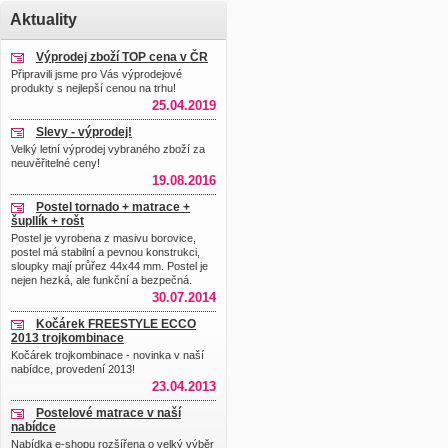
Aktuality
Výprodej zboží TOP cena v ČR
Připravili jsme pro Vás výprodejové
produkty s nejlepší cenou na trhu!
25.04.2019
Slevy - výprodej!
Velký letní výprodej vybraného zboží za
neuvěřitelné ceny!
19.08.2016
Postel tornado + matrace +
šupllík + rošt
Postel je vyrobena z masivu borovice,
postel má stabilní a pevnou konstrukci,
sloupky mají průřez 44x44 mm. Postel je
nejen hezká, ale funkční a bezpečná.
30.07.2014
Kočárek FREESTYLE ECCO
2013 trojkombinace
Kočárek trojkombinace - novinka v naší
nabídce, provedení 2013!
23.04.2013
Postelové matrace v naší
nabídce
Nabídka e-shopu rozšířena o velký výběr