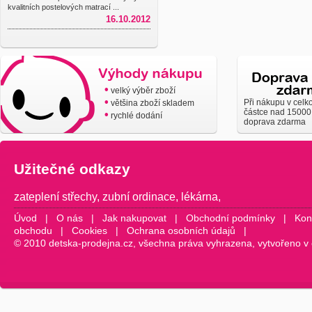
kvalitních postelových matrací ...
16.10.2012
•
velký výběr zboží
•
Při nákupu v celk
většina zboží skladem
částce nad 15000
•
rychlé dodání
doprava zdarma
Užitečné odkazy
zateplení střechy
,
zubní ordinace
,
lékárna
,
Úvod
|
O nás
|
Jak nakupovat
|
Obchodní podmínky
|
Kon
obchodu
|
Cookies
|
Ochrana osobních údajů
|
© 2010 detska-prodejna.cz, všechna práva vyhrazena, vytvořeno v