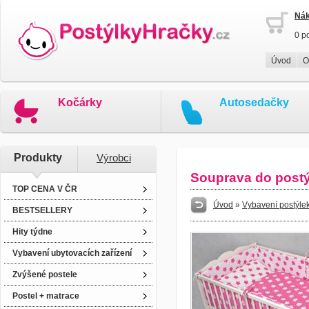
Nák
0 p
Úvod
O
Kočárky
Autosedačky
Produkty
Výrobci
Souprava do postýl
TOP CENA V ČR
Úvod
»
Vybavení postýlek
BESTSELLERY
Hity týdne
Vybavení ubytovacích zařízení
Zvýšené postele
Postel + matrace