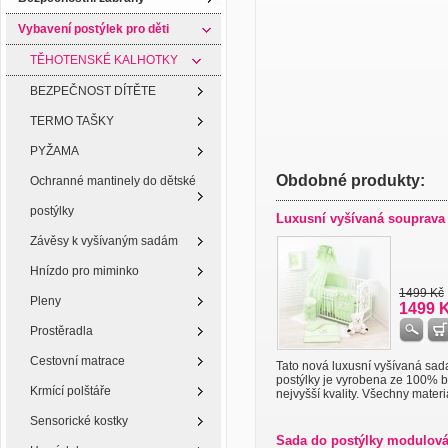
Vybavení postýlek pro děti
TĚHOTENSKÉ KALHOTKY
BEZPEČNOST DÍTĚTE
TERMO TAŠKY
PYŽAMA
Obdobné produkty:
Ochranné mantinely do dětské
postýlky
Luxusní vyšívaná souprava
Závěsy k vyšívaným sadám
Hnízdo pro miminko
1499 Kč
Pleny
1499 
Prostěradla
Cestovní matrace
Tato nová luxusní vyšívaná sad
postýlky je vyrobena ze 100% b
Krmící polštáře
nejvyšší kvality. Všechny materiál
Sensorické kostky
Sada do postýlky modulová 