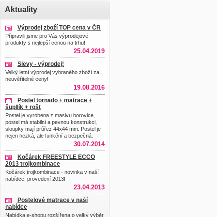
Aktuality
Výprodej zboží TOP cena v ČR
Připravili jsme pro Vás výprodejové
produkty s nejlepší cenou na trhu!
25.04.2019
Slevy - výprodej!
Velký letní výprodej vybraného zboží za
neuvěřitelné ceny!
19.08.2016
Postel tornado + matrace +
šupllík + rošt
Postel je vyrobena z masivu borovice,
postel má stabilní a pevnou konstrukci,
sloupky mají průřez 44x44 mm. Postel je
nejen hezká, ale funkční a bezpečná.
30.07.2014
Kočárek FREESTYLE ECCO
2013 trojkombinace
Kočárek trojkombinace - novinka v naší
nabídce, provedení 2013!
23.04.2013
Postelové matrace v naší
nabídce
Nabídka e-shopu rozšířena o velký výběr