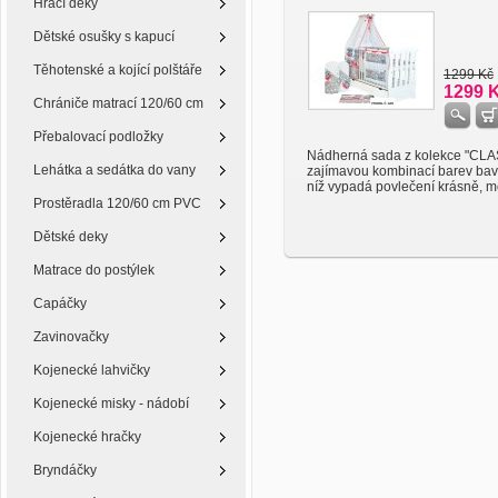
Hrací deky
Dětské osušky s kapucí
Těhotenské a kojící polštáře
1299 Kč
1299 
Chrániče matrací 120/60 cm
Přebalovací podložky
Nádherná sada z kolekce "CLA
Lehátka a sedátka do vany
zajímavou kombinací barev bavl
níž vypadá povlečení krásně, mo
Prostěradla 120/60 cm PVC
Dětské deky
Matrace do postýlek
Capáčky
Zavinovačky
Kojenecké lahvičky
Kojenecké misky - nádobí
Kojenecké hračky
Bryndáčky