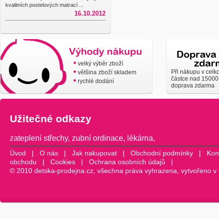
kvalitních postelových matrací ...
16.10.2012
•
velký výběr zboží
•
Při nákupu v celk
většina zboží skladem
částce nad 15000
•
rychlé dodání
doprava zdarma
Užitečné odkazy
zateplení střechy
,
zubní ordinace
,
lékárna
,
Úvod
|
O nás
|
Jak nakupovat
|
Obchodní podmínky
|
Kon
obchodu
|
Cookies
|
Ochrana osobních údajů
|
© 2010 detska-prodejna.cz, všechna práva vyhrazena, vytvořeno v