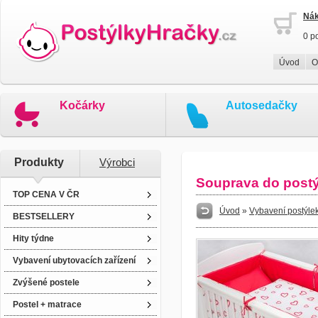
Nák
0 p
Úvod
O
Kočárky
Autosedačky
Produkty
Výrobci
Souprava do postýl
TOP CENA V ČR
Úvod
»
Vybavení postýlek
BESTSELLERY
Hity týdne
Vybavení ubytovacích zařízení
Zvýšené postele
Postel + matrace