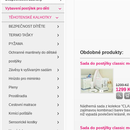
Vybavení postýlek pro děti
TĚHOTENSKÉ KALHOTKY
BEZPEČNOST DÍTĚTE
TERMO TAŠKY
PYŽAMA
Obdobné produkty:
Ochranné mantinely do dětské
postýlky
Sada do postýlky classic m
Závěsy k vyšívaným sadám
Hnízdo pro miminko
1299 Kč
Pleny
1299 
Prostěradla
Cestovní matrace
Nádherná sada z kolekce "CLA
zajímavou kombinací barev bavl
Krmící polštáře
níž vypadá povlečení krásně, mo
Sensorické kostky
Sada do postýlky classic m