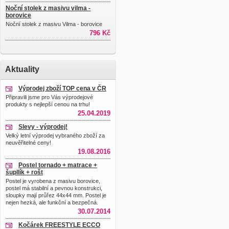
Noční stolek z masivu vilma -
borovice
Noční stolek z masivu Vilma - borovice
796 Kč
Aktuality
Výprodej zboží TOP cena v ČR
Připravili jsme pro Vás výprodejové
produkty s nejlepší cenou na trhu!
25.04.2019
Slevy - výprodej!
Velký letní výprodej vybraného zboží za
neuvěřitelné ceny!
19.08.2016
Postel tornado + matrace +
šupllík + rošt
Postel je vyrobena z masivu borovice,
postel má stabilní a pevnou konstrukci,
sloupky mají průřez 44x44 mm. Postel je
nejen hezká, ale funkční a bezpečná.
30.07.2014
Kočárek FREESTYLE ECCO