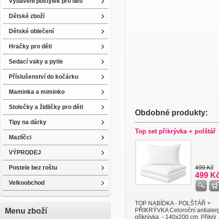
Vybavení postýlek pro děti
Dětské zboží
Dětské oblečení
Hračky pro děti
Sedací vaky a pytle
Příslušenství do kočárku
Maminka a miminko
Stolečky a židličky pro děti
Obdobné produkty:
Tipy na dárky
Top set přikrývka + polštář
Mazlíčci
VÝPRODEJ
Postele bez roštu
499 Kč
499 K
Velkoobchod
TOP NABÍDKA - POLŠTÁŘ +
Menu zboží
PŘIKRÝVKA Celoroční antialer
přikrývka - 140x200 cm Přikrý .