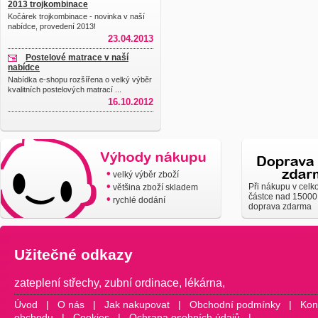
2013 trojkombinace
Kočárek trojkombinace - novinka v naší
nabídce, provedení 2013!
23.04.2013
Postelové matrace v naší
nabídce
Nabídka e-shopu rozšířena o velký výběr
kvalitních postelových matrací ...
16.10.2012
•
velký výběr zboží
•
Při nákupu v celk
většina zboží skladem
částce nad 15000
•
rychlé dodání
doprava zdarma
Užitečné odkazy
zateplení střechy
,
zubní ordinace
,
lékárna
,
Úvod
|
O nás
|
Jak nakupovat
|
Obchodní podmínky
|
Kon
obchodu
|
Cookies
|
Ochrana osobních údajů
|