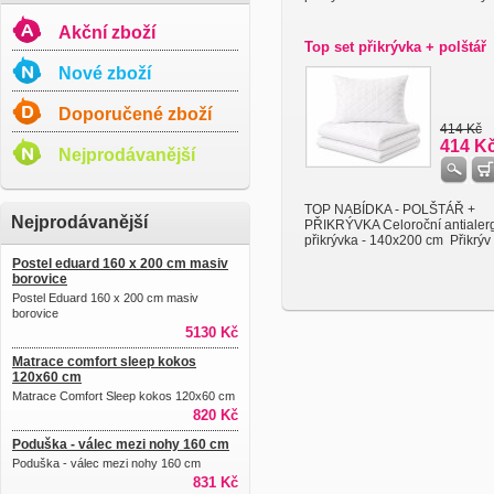
Akční zboží
Top set přikrývka + polštář
Nové zboží
Doporučené zboží
414 Kč
414 K
Nejprodávanější
TOP NABÍDKA - POLŠTÁŘ +
Nejprodávanější
PŘIKRÝVKA Celoroční antialer
přikrývka - 140x200 cm Přikrýv .
Postel eduard 160 x 200 cm masiv
borovice
Postel Eduard 160 x 200 cm masiv
borovice
5130 Kč
Matrace comfort sleep kokos
120x60 cm
Matrace Comfort Sleep kokos 120x60 cm
820 Kč
Poduška - válec mezi nohy 160 cm
Poduška - válec mezi nohy 160 cm
831 Kč