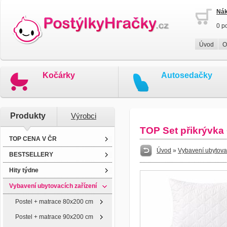
Nák
0 p
Úvod
O
Kočárky
Autosedačky
Produkty
Výrobci
TOP Set přikrývka
TOP CENA V ČR
Úvod
»
Vybavení ubytovac
BESTSELLERY
Hity týdne
Vybavení ubytovacích zařízení
Postel + matrace 80x200 cm
Postel + matrace 90x200 cm