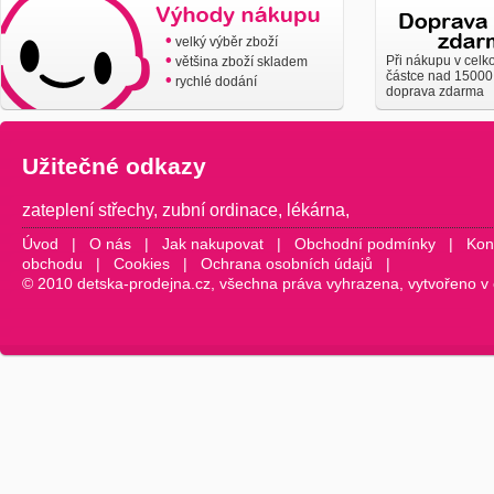
•
velký výběr zboží
•
Při nákupu v celk
většina zboží skladem
částce nad 15000
•
rychlé dodání
doprava zdarma
Užitečné odkazy
zateplení střechy
,
zubní ordinace
,
lékárna
,
Úvod
|
O nás
|
Jak nakupovat
|
Obchodní podmínky
|
Kon
obchodu
|
Cookies
|
Ochrana osobních údajů
|
© 2010 detska-prodejna.cz, všechna práva vyhrazena, vytvořeno v