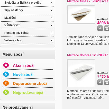
Matrace tunes - 120/200/cca
Stolečky a židličky pro děti
Tipy na dárky
Mazlíčci
4896 Kč
4896 
VÝPRODEJ
Postele bez roštu
Tato matrace M22 je z obou str
Velkoobchod
kokosovým plátem o tloušťce 1
kterými je 13 cm vysoká pěna. M 
Menu zboží
Matrace dolores 120/200/17
Akční zboží
3372 Kč
Nové zboží
3372 
Doporučené zboží
Matrace Dolores 120/200/17 cm
Nejprodávanější
oblíbená matrace. Profilovaná
má masážní vlastnosti. Dík ...
Nejprodávanější