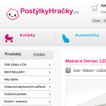
Nák
0 p
Úvod
O
Kočárky
Autosedačky
Produkty
Výrobci
Matrace Derian 12
TOP CENA V ČR
Úvod
»
Matrace
»
2-DÍL
BESTSELLERY
Hity týdne
Vybavení ubytovacích zařízení
Zvýšené postele
Postel + matrace