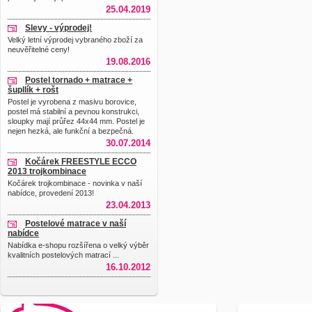
25.04.2019
Slevy - výprodej!
Velký letní výprodej vybraného zboží za
neuvěřitelné ceny!
19.08.2016
Postel tornado + matrace +
šupllík + rošt
Postel je vyrobena z masivu borovice,
postel má stabilní a pevnou konstrukci,
sloupky mají průřez 44x44 mm. Postel je
nejen hezká, ale funkční a bezpečná.
30.07.2014
Kočárek FREESTYLE ECCO
2013 trojkombinace
Kočárek trojkombinace - novinka v naší
nabídce, provedení 2013!
23.04.2013
Postelové matrace v naší
nabídce
Nabídka e-shopu rozšířena o velký výběr
kvalitních postelových matrací ...
16.10.2012