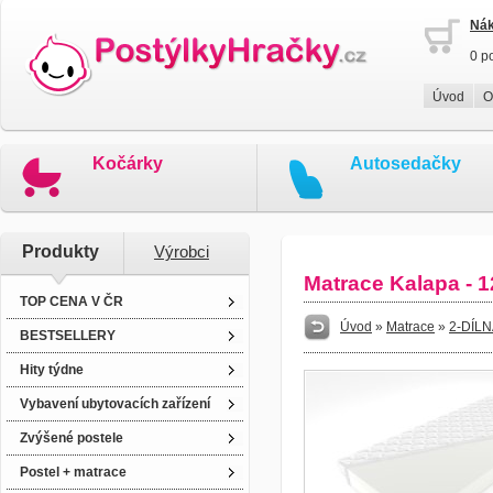
Nák
0 p
Úvod
O
Kočárky
Autosedačky
Produkty
Výrobci
Matrace Kalapa - 
TOP CENA V ČR
Úvod
»
Matrace
»
2-DÍL
BESTSELLERY
Hity týdne
Vybavení ubytovacích zařízení
Zvýšené postele
Postel + matrace