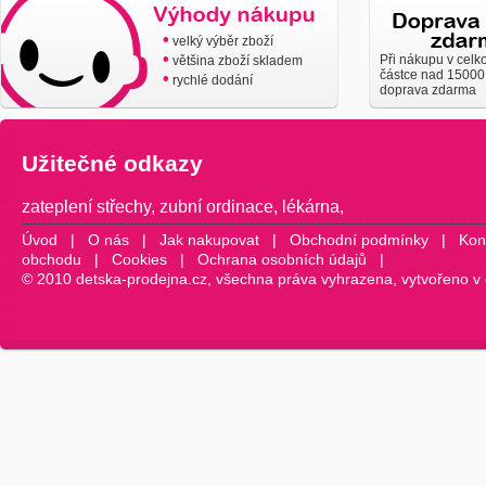
•
velký výběr zboží
•
Při nákupu v celk
většina zboží skladem
částce nad 15000
•
rychlé dodání
doprava zdarma
Užitečné odkazy
zateplení střechy
,
zubní ordinace
,
lékárna
,
Úvod
|
O nás
|
Jak nakupovat
|
Obchodní podmínky
|
Kon
obchodu
|
Cookies
|
Ochrana osobních údajů
|
© 2010 detska-prodejna.cz, všechna práva vyhrazena, vytvořeno v