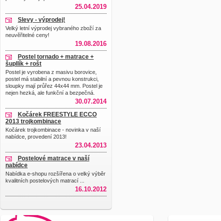
25.04.2019
Slevy - výprodej!
Velký letní výprodej vybraného zboží za
neuvěřitelné ceny!
19.08.2016
Postel tornado + matrace +
šupllík + rošt
Postel je vyrobena z masivu borovice,
postel má stabilní a pevnou konstrukci,
sloupky mají průřez 44x44 mm. Postel je
nejen hezká, ale funkční a bezpečná.
30.07.2014
Kočárek FREESTYLE ECCO
2013 trojkombinace
Kočárek trojkombinace - novinka v naší
nabídce, provedení 2013!
23.04.2013
Postelové matrace v naší
nabídce
Nabídka e-shopu rozšířena o velký výběr
kvalitních postelových matrací ...
16.10.2012