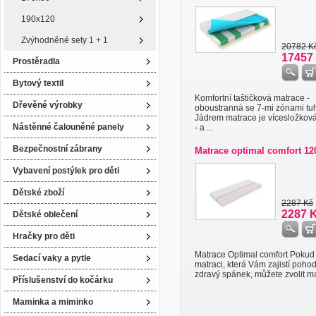
190x120
Zvýhodněné sety 1 + 1
20782 K
17457
Prostěradla
Bytový textil
Komfortní taštičková matrace -
Dřevěné výrobky
oboustranná se 7-mi zónami tuh
Jádrem matrace je vícesložkov
Nástěnné čalouněné panely
- a ...
Bezpečnostní zábrany
Matrace optimal comfort 12
Vybavení postýlek pro děti
Dětské zboží
2287 Kč
2287 
Dětské oblečení
Hračky pro děti
Matrace Optimal comfort Pokud
Sedací vaky a pytle
matraci, která Vám zajistí poho
zdravý spánek, můžete zvolit mat
Příslušenství do kočárku
Maminka a miminko