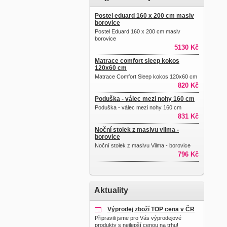
Postel eduard 160 x 200 cm masiv
borovice
Postel Eduard 160 x 200 cm masiv
borovice
5130 Kč
Matrace comfort sleep kokos
120x60 cm
Matrace Comfort Sleep kokos 120x60 cm
820 Kč
Poduška - válec mezi nohy 160 cm
Poduška - válec mezi nohy 160 cm
831 Kč
Noční stolek z masivu vilma -
borovice
Noční stolek z masivu Vilma - borovice
796 Kč
Aktuality
Výprodej zboží TOP cena v ČR
Připravili jsme pro Vás výprodejové
produkty s nejlepší cenou na trhu!