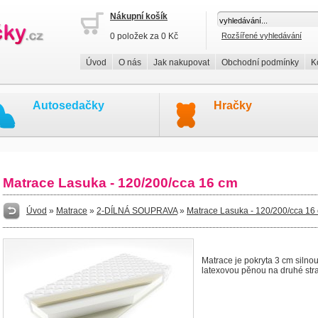
Nákupní košík
0 položek za 0 Kč
Rozšířené vyhledávání
Úvod
O nás
Jak nakupovat
Obchodní podmínky
K
Autosedačky
Hračky
Matrace Lasuka - 120/200/cca 16 cm
Úvod
»
Matrace
»
2-DÍLNÁ SOUPRAVA
»
Matrace Lasuka - 120/200/cca 16
Matrace je pokryta 3 cm silno
latexovou pěnou na druhé stra