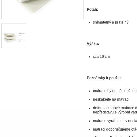
Potah:
snímatelný a pratelný
Výška:
cca 16 cm
Poznámky k použití:
matrace by neměla ležet 
neskákejte na matraci
deformace nové matrace do
nepředstavuje výrobní va
matrace vyrábíme i v nes
matraci doporučujeme otá