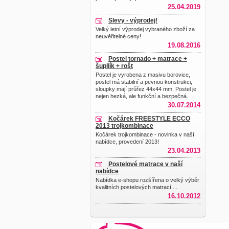
25.04.2019
Slevy - výprodej!
Velký letní výprodej vybraného zboží za
neuvěřitelné ceny!
19.08.2016
Postel tornado + matrace +
šupllík + rošt
Postel je vyrobena z masivu borovice,
postel má stabilní a pevnou konstrukci,
sloupky mají průřez 44x44 mm. Postel je
nejen hezká, ale funkční a bezpečná.
30.07.2014
Kočárek FREESTYLE ECCO
2013 trojkombinace
Kočárek trojkombinace - novinka v naší
nabídce, provedení 2013!
23.04.2013
Postelové matrace v naší
nabídce
Nabídka e-shopu rozšířena o velký výběr
kvalitních postelových matrací ...
16.10.2012