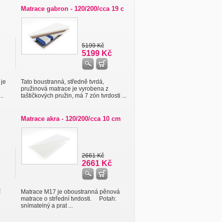
Matrace gabron - 120/200/cca 19 c
5199 Kč
5199 Kč
 je
Tato boustranná, středně tvrdá,
pružinová matrace je vyrobena z
..
taštičkových pružin, má 7 zón tvrdosti ...
Matrace akra - 120/200/cca 10 cm
2661 Kč
2661 Kč
í
Matrace M17 je oboustranná pěnová
matrace o strřední tvrdosti. Potah:
snímatelný a prat ...