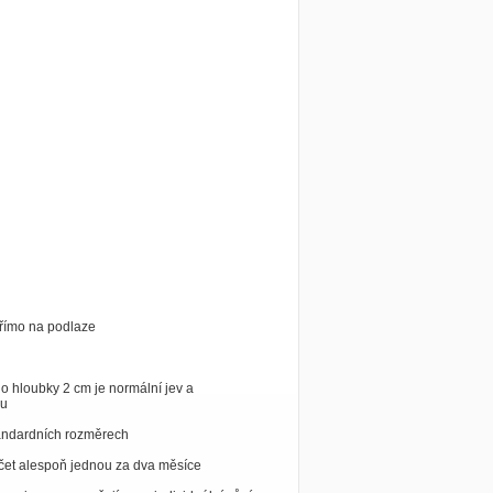
přímo na podlaze
 hloubky 2 cm je normální jev a
du
tandardních rozměrech
čet alespoň jednou za dva měsíce