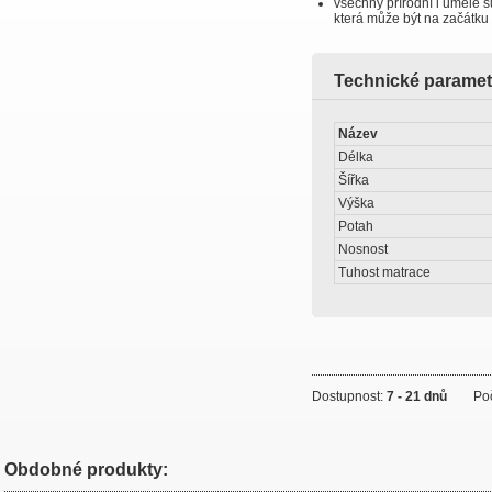
všechny přírodní i umělé s
která může být na začátku 
Technické paramet
Název
Délka
Šířka
Výška
Potah
Nosnost
Tuhost matrace
Dostupnost:
7 - 21 dnů
Počet
Obdobné produkty: