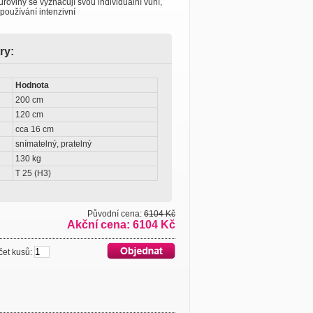
uroviny se vyznačují svou individuální vůní,
používání intenzivní
ry:
Hodnota
200 cm
120 cm
cca 16 cm
snímatelný, pratelný
130 kg
T 25 (H3)
Původní cena:
6104 Kč
Akční cena: 6104 Kč
 kusů: