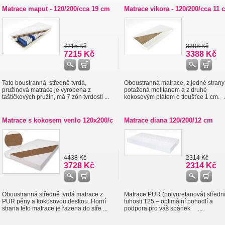
Matrace maput - 120/200/cca 19 cm
Matrace vikora - 120/200/cca 11 c
7215 Kč
3388 Kč
7215 Kč
3388 Kč
Tato boustranná, středně tvrdá,
Oboustranná matrace, z jedné strany
pružinová matrace je vyrobena z
potažená molitanem a z druhé
taštičkových pružin, má 7 zón tvrdosti ...
kokosovým plátem o tloušťce 1 cm. .
Matrace s kokosem venlo 120x200/c
Matrace diana 120/200/12 cm
4438 Kč
2314 Kč
3728 Kč
2314 Kč
Oboustranná středně tvrdá matrace z
Matrace PUR (polyuretanová) středn
PUR pěny a kokosovou deskou. Horní
tuhosti T25 – optimální pohodlí a
strana této matrace je řazena do stře ...
podpora pro váš spánek ...