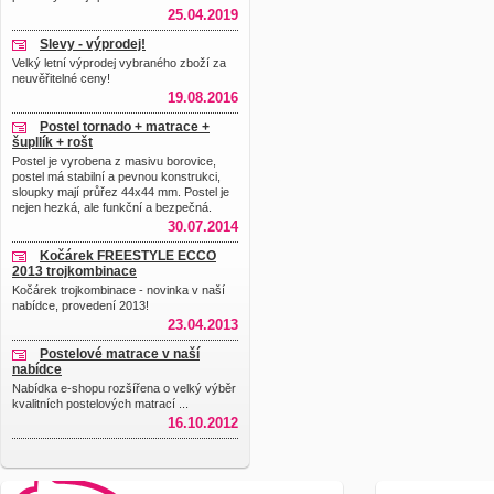
25.04.2019
Slevy - výprodej!
Velký letní výprodej vybraného zboží za
neuvěřitelné ceny!
19.08.2016
Postel tornado + matrace +
šupllík + rošt
Postel je vyrobena z masivu borovice,
postel má stabilní a pevnou konstrukci,
sloupky mají průřez 44x44 mm. Postel je
nejen hezká, ale funkční a bezpečná.
30.07.2014
Kočárek FREESTYLE ECCO
2013 trojkombinace
Kočárek trojkombinace - novinka v naší
nabídce, provedení 2013!
23.04.2013
Postelové matrace v naší
nabídce
Nabídka e-shopu rozšířena o velký výběr
kvalitních postelových matrací ...
16.10.2012