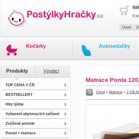
Nák
0 p
Úvod
O
Kočárky
Autosedačky
Produkty
Výrobci
Matrace Ponta 120
TOP CENA V ČR
Úvod
»
Matrace
»
2-DÍL
BESTSELLERY
Hity týdne
Vybavení ubytovacích zařízení
Zvýšené postele
Postel + matrace