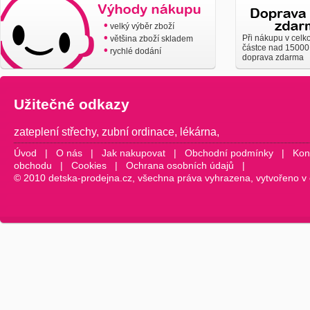
•
velký výběr zboží
•
Při nákupu v celk
většina zboží skladem
částce nad 15000
•
rychlé dodání
doprava zdarma
Užitečné odkazy
zateplení střechy
,
zubní ordinace
,
lékárna
,
Úvod
|
O nás
|
Jak nakupovat
|
Obchodní podmínky
|
Kon
obchodu
|
Cookies
|
Ochrana osobních údajů
|
© 2010 detska-prodejna.cz, všechna práva vyhrazena, vytvořeno v