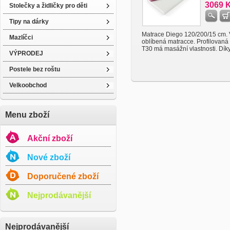
3069 
Stolečky a židličky pro děti
Tipy na dárky
Matrace Diego 120/200/15 cm. 
Mazlíčci
oblíbená matracce. Profilovaná
T30 má masážní vlastnosti. Díky 
VÝPRODEJ
Postele bez roštu
Velkoobchod
Menu zboží
Akční zboží
Nové zboží
Doporučené zboží
Nejprodávanější
Nejprodávanější