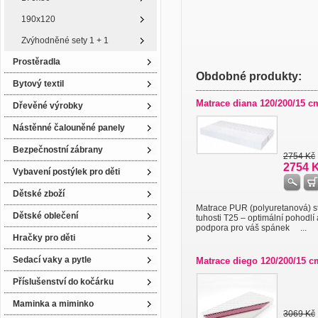
190x120
Zvýhodněné sety 1 + 1
Prostěradla
Obdobné produkty:
Bytový textil
Matrace diana 120/200/15 c
Dřevěné výrobky
Nástěnné čalouněné panely
Bezpečnostní zábrany
2754 Kč
2754 
Vybavení postýlek pro děti
Dětské zboží
Matrace PUR (polyuretanová) s
Dětské oblečení
tuhosti T25 – optimální pohodlí 
podpora pro váš spánek ...
Hračky pro děti
Sedací vaky a pytle
Matrace diego 120/200/15 c
Příslušenství do kočárku
Maminka a miminko
3069 Kč