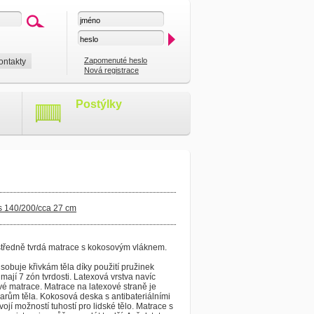
Zapomenuté heslo
ontakty
Nová registrace
Postýlky
s 140/200/cca 27 cm
středně tvrdá matrace s kokosovým vláknem.
sobuje křivkám těla díky použití pružinek
mají 7 zón tvrdosti. Latexová vrstva navíc
é matrace. Matrace na latexové straně je
rům těla. Kokosová deska s antibateriálními
ojí možností tuhostí pro lidské tělo. Matrace s