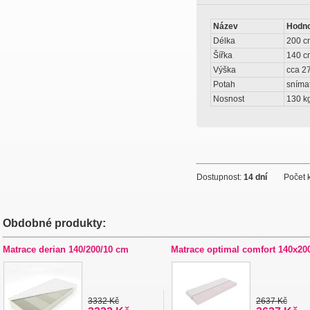
Název
Hodn
Délka
200 c
Šířka
140 c
Výška
cca 2
Potah
snímat
Nosnost
130 k
Dostupnost:
14 dní
Počet k
Obdobné produkty:
Matrace derian 140/200/10 cm
Matrace optimal comfort 140x20
3332 Kč
2637 Kč