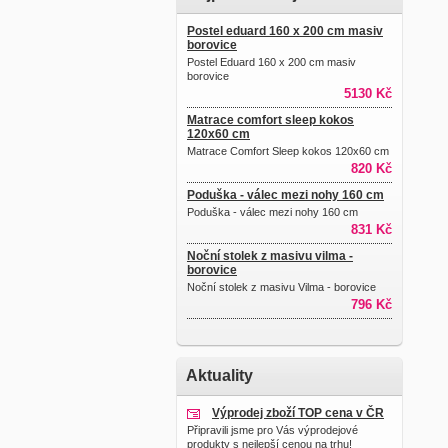
Postel eduard 160 x 200 cm masiv
borovice
Postel Eduard 160 x 200 cm masiv
borovice
5130 Kč
Matrace comfort sleep kokos
120x60 cm
Matrace Comfort Sleep kokos 120x60 cm
820 Kč
Poduška - válec mezi nohy 160 cm
Poduška - válec mezi nohy 160 cm
831 Kč
Noční stolek z masivu vilma -
borovice
Noční stolek z masivu Vilma - borovice
796 Kč
Aktuality
Výprodej zboží TOP cena v ČR
Připravili jsme pro Vás výprodejové
produkty s nejlepší cenou na trhu!