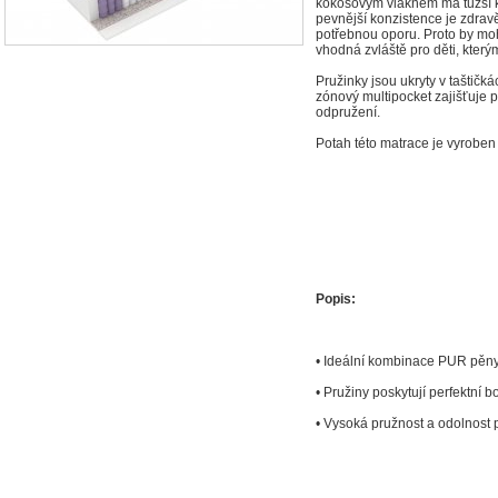
kokosovým vláknem má tužší ko
pevnější konzistence je zdravě
potřebnou oporu. Proto by mohl
vhodná zvláště pro děti, kterým 
Pružinky jsou ukryty v taštičk
zónový multipocket zajišťuje 
odpružení.
Potah této matrace je vyroben 
Popis:
• Ideální kombinace PUR pěny
• Pružiny poskytují perfektní 
• Vysoká pružnost a odolnost 