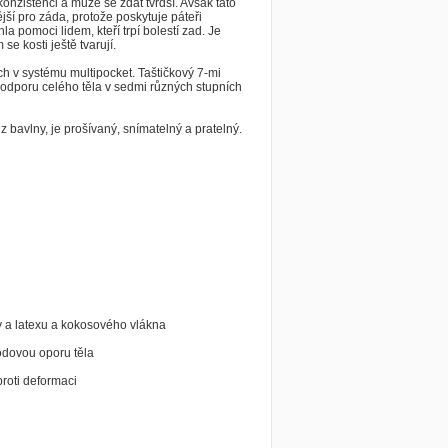
nzistenci a může se zdát tvrdší. Avšak tato
jší pro záda, protože poskytuje páteři
a pomoci lidem, kteří trpí bolestí zad. Je
se kosti ještě tvarují.
ách v systému multipocket. Taštičkový 7-mi
podporu celého těla v sedmi různých stupních
z bavlny, je prošívaný, snímatelný a pratelný.
 a latexu a kokosového vlákna
bodovou oporu těla
proti deformaci