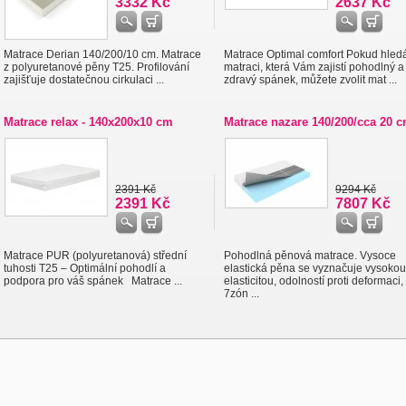
3332 Kč
2637 Kč
Matrace Derian 140/200/10 cm. Matrace
Matrace Optimal comfort Pokud hled
z polyuretanové pěny T25. Profilování
matraci, která Vám zajistí pohodlný a
zajišťuje dostatečnou cirkulaci ...
zdravý spánek, můžete zvolit mat ...
Matrace relax - 140x200x10 cm
Matrace nazare 140/200/cca 20 
2391 Kč
9294 Kč
2391 Kč
7807 Kč
Matrace PUR (polyuretanová) střední
Pohodlná pěnová matrace. Vysoce
tuhosti T25 – Optimální pohodlí a
elastická pěna se vyznačuje vysokou
podpora pro váš spánek Matrace ...
elasticitou, odolností proti deformaci,
7zón ...