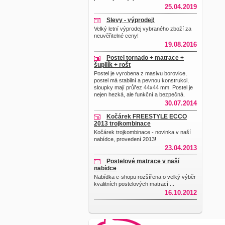
25.04.2019
Slevy - výprodej!
Velký letní výprodej vybraného zboží za
neuvěřitelné ceny!
19.08.2016
Postel tornado + matrace +
šupllík + rošt
Postel je vyrobena z masivu borovice,
postel má stabilní a pevnou konstrukci,
sloupky mají průřez 44x44 mm. Postel je
nejen hezká, ale funkční a bezpečná.
30.07.2014
Kočárek FREESTYLE ECCO
2013 trojkombinace
Kočárek trojkombinace - novinka v naší
nabídce, provedení 2013!
23.04.2013
Postelové matrace v naší
nabídce
Nabídka e-shopu rozšířena o velký výběr
kvalitních postelových matrací ...
16.10.2012