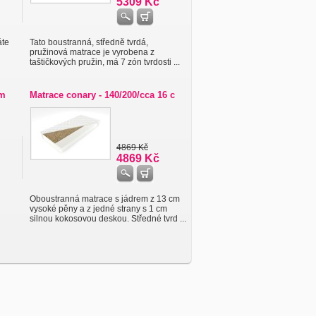
5309 Kč
áte
Tato boustranná, středně tvrdá,
pružinová matrace je vyrobena z
taštičkových pružin, má 7 zón tvrdosti ...
cm
Matrace conary - 140/200/cca 16 c
4869 Kč
4869 Kč
Oboustranná matrace s jádrem z 13 cm
vysoké pěny a z jedné strany s 1 cm
silnou kokosovou deskou. Středné tvrd ...