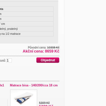
ota
m
m
7 cm
elný, pratelný
g na 1/2 matrace
Původní cena:
10308 Kč
Akční cena: 8659 Kč
usů:
0x1
Matrace bisa - 140/200/cca 18 cm
5309 Kč