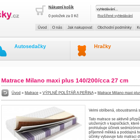
Nákupní košík
0 položek za 0 Kč
Rozšířené vyhledávání
Úvod
O nás
Jak nakupovat
Obchodní podmínky
K
Autosedačky
Hračky
Matrace Milano maxi plus 140/200/cca 27 cm
Úvod
»
Matrace
»
VÝPLNĚ POLŠTÁŘ A PEŘINA
»
Matrace Milano maxi plu
Velmi oblíbená, oboustranná 
Tato matrace se aktivně přizpů
uložených v kapsičkách, které 
prohlubuje účinek sedmizónov
příjemně měkká a poddajná tva
účinky vybavuje tuto matraci dv