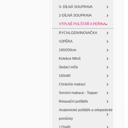
3- DÍLNÁ SOUPRAVA
2-DÍLNÁ SOUPRAVA
VÝPLNĚ POLŠTÁŘ A PEŘINA
RYCHLOZAVINOVAČKA
VZPĚRA
180/200cm
Kolekce Miloš
Sedací míče
160x80
Chrániče matrací
Svrchní matrace - Topper
Relaxační polštáře
Anatomické polštáře a ortopedické
pomůcky
170x80