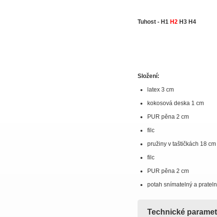
Tuhost - H1
H2
H3 H4
Složení:
latex 3 cm
kokosová deska 1 cm
PUR pěna 2 cm
filc
pružiny v taštičkách 18 cm
filc
PUR pěna 2 cm
potah snímatelný a pratel
Technické paramet