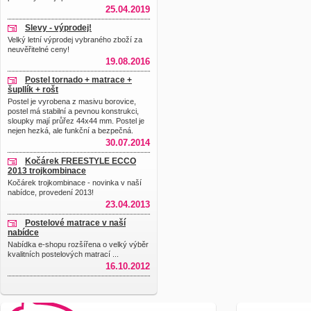
25.04.2019
Slevy - výprodej!
Velký letní výprodej vybraného zboží za
neuvěřitelné ceny!
19.08.2016
Postel tornado + matrace +
šupllík + rošt
Postel je vyrobena z masivu borovice,
postel má stabilní a pevnou konstrukci,
sloupky mají průřez 44x44 mm. Postel je
nejen hezká, ale funkční a bezpečná.
30.07.2014
Kočárek FREESTYLE ECCO
2013 trojkombinace
Kočárek trojkombinace - novinka v naší
nabídce, provedení 2013!
23.04.2013
Postelové matrace v naší
nabídce
Nabídka e-shopu rozšířena o velký výběr
kvalitních postelových matrací ...
16.10.2012