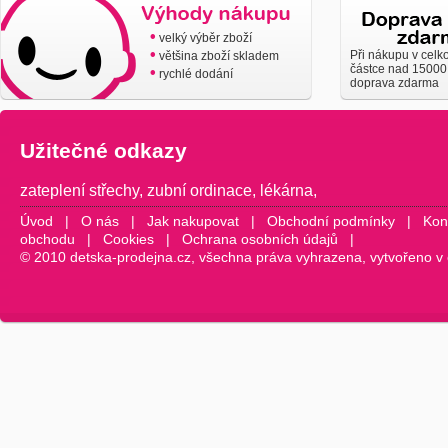
•
velký výběr zboží
•
Při nákupu v celk
většina zboží skladem
částce nad 15000
•
rychlé dodání
doprava zdarma
Užitečné odkazy
zateplení střechy
,
zubní ordinace
,
lékárna
,
Úvod
|
O nás
|
Jak nakupovat
|
Obchodní podmínky
|
Kon
obchodu
|
Cookies
|
Ochrana osobních údajů
|
© 2010 detska-prodejna.cz, všechna práva vyhrazena, vytvořeno v