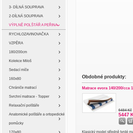
3- DÍLNÁ SOUPRAVA
2-DÍLNÁ SOUPRAVA
VÝPLNĚ POLŠTÁŘ A PEŘINA
RYCHLOZAVINOVAČKA
VZPĚRA
180/200cm
Kolekce Miloš
Sedací míče
Obdobné produkty:
160x80
Chrániče matrací
Matrace evora 140/200/cca 
Svrchní matrace - Topper
Relaxační polštáře
6484 Kč
Anatomické polštáře a ortopedické
5447 
pomůcky
Klasický model středně tvrdé m
170x80