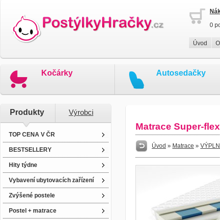
Nák
0 p
Úvod
O
Kočárky
Autosedačky
Produkty
Výrobci
Matrace Super-flex
TOP CENA V ČR
Úvod
»
Matrace
»
VÝPLN
BESTSELLERY
Hity týdne
Vybavení ubytovacích zařízení
Zvýšené postele
Postel + matrace