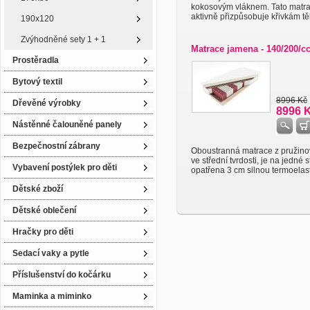
kokosovým vláknem. Tato matr
aktivně přizpůsobuje křivkám těl
190x120
Zvýhodněné sety 1 + 1
Matrace jamena - 140/200/cc
Prostěradla
Bytový textil
8996 Kč
Dřevěné výrobky
8996 
Nástěnné čalouněné panely
Bezpečnostní zábrany
Oboustranná matrace z pružin
ve střední tvrdosti, je na jedné 
Vybavení postýlek pro děti
opatřena 3 cm silnou termoelasti
Dětské zboží
Dětské oblečení
Hračky pro děti
Sedací vaky a pytle
Příslušenství do kočárku
Maminka a miminko