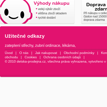
•
velký výběr zboží
•
Při nákupu v celk
většina zboží skladem
částce nad 15000
•
rychlé dodání
doprava zdarma
Užitečné odkazy
zateplení střechy
,
zubní ordinace
,
lékárna
,
Úvod
|
O nás
|
Jak nakupovat
|
Obchodní podmínky
|
Kon
obchodu
|
Cookies
|
Ochrana osobních údajů
|
© 2010 detska-prodejna.cz, všechna práva vyhrazena, vytvořeno v