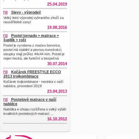
25.04.2019
Slevy - výprodej!
Velký letní výprodej vybraného zboží za
neuvěřitelné ceny!
19.08.2016
Postel tornado + matrace +
šupllík + rošt
Postel je vyrobena z masivu borovice,
postel má stabilní a pevnou konstrukci,
sloupky mají průřez 44x44 mm. Postel je
nejen hezká, ale funkční a bezpečná.
30.07.2014
Kočárek FREESTYLE ECCO
2013 trojkombinace
Kočárek trojkombinace - novinka v naší
nabídce, provedení 2013!
23.04.2013
Postelové matrace v naší
nabídce
Nabídka e-shopu rozšířena o velký výběr
kvalitních postelových matrací ...
16.10.2012