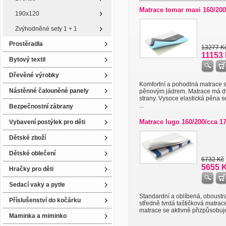
Matrace tomar maxi 160/200
190x120
Zvýhodněné sety 1 + 1
Prostěradla
13277 K
11153
Bytový textil
Dřevěné výrobky
Komfortní a pohodlná matrace 
Nástěnné čalouněné panely
pěnovým jádrem. Matrace má d
strany. Vysoce elastická pěna 
...
Bezpečnostní zábrany
Matrace lugo 160/200/cca 1
Vybavení postýlek pro děti
Dětské zboží
Dětské oblečení
6732 Kč
5655 
Hračky pro děti
Sedací vaky a pytle
Standardní a oblíbená, oboust
Příslušenství do kočárku
středně tvrdá taštičková matrace
matrace se aktivně přizpůsobuje 
Maminka a miminko