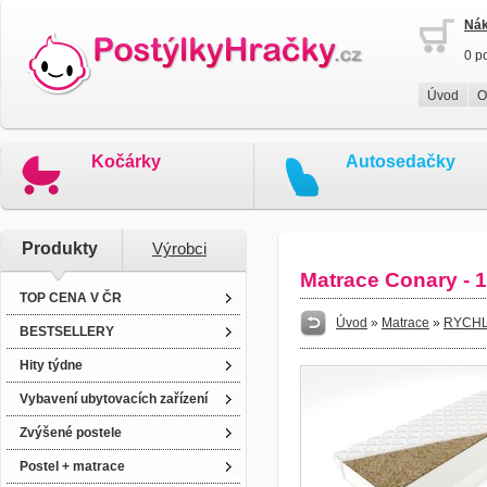
Nák
0 p
Úvod
O
Kočárky
Autosedačky
Produkty
Výrobci
Matrace Conary - 
TOP CENA V ČR
Úvod
»
Matrace
»
RYCHL
BESTSELLERY
Hity týdne
Vybavení ubytovacích zařízení
Zvýšené postele
Postel + matrace