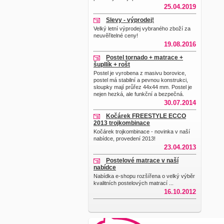
25.04.2019
Slevy - výprodej!
Velký letní výprodej vybraného zboží za
neuvěřitelné ceny!
19.08.2016
Postel tornado + matrace +
šupllík + rošt
Postel je vyrobena z masivu borovice,
postel má stabilní a pevnou konstrukci,
sloupky mají průřez 44x44 mm. Postel je
nejen hezká, ale funkční a bezpečná.
30.07.2014
Kočárek FREESTYLE ECCO
2013 trojkombinace
Kočárek trojkombinace - novinka v naší
nabídce, provedení 2013!
23.04.2013
Postelové matrace v naší
nabídce
Nabídka e-shopu rozšířena o velký výběr
kvalitních postelových matrací ...
16.10.2012