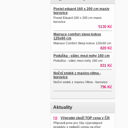
Postel eduard 160 x 200 cm masiv
borovice
Postel Eduard 160 x 200 cm masiv
borovice
5130 Kč
Matrace comfort sleep kokos
120x60 cm
Matrace Comfort Sleep kokos 120x60 cm
820 Kč
Poduška - válec mezi nohy 160 cm
Poduška - válec mezi nohy 160 cm
831 Kč
Noční stolek z masivu vilma -
borovice
Noční stolek z masivu Vilma - borovice
796 Kč
Aktuality
Výprodej zboží TOP cena v ČR
Připravili jsme pro Vás výprodejové
produkty s nejlepší cenou na trhu!