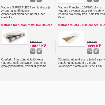
Matrace SUPERFLEX 9 zón Matrace je
Matrace Francisco 160/200/19 cm.
vyrobena ze tří různých
Matrace z vysoce elastické HR pěny.
vysoceelastických pěn horní super
Vhodná pro osoby trpící bolestmi zad
elastická ...
Pěna ...
Matrace mediolan maxi 160/200/cca
Matrace vikora - 160/200/cca 11 c
12884 Kč
3099 Kč
10823 Kč
3099 Kč
Komfortní 7-mi zónová taštičková
Oboustranná matrace, z jedné strany
matrace, zajišťuje kvalitní spánek a
potažená molitanem a z druhé
vysoký komfort používání díky komb ...
kokosovým plátem o tloušťce 1 cm. .