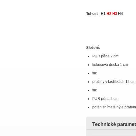
Tuhost - H1
H2 H3
H4
Složení:
PUR pěna 2 cm
kokosová deska 1 cm
filc
pružiny v taštičkách 12 cm
filc
PUR pěna 2 cm
potah snímatelný a pratel
Technické paramet