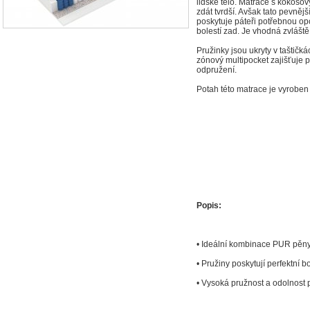
lidské tělo. Matrace s kokoso
zdát tvrdší. Avšak tato pevnějš
poskytuje páteři potřebnou opo
bolestí zad. Je vhodná zvláště p
Pružinky jsou ukryty v taštičk
zónový multipocket zajišťuje 
odpružení.
Potah této matrace je vyroben 
Popis:
• Ideální kombinace PUR pěn
• Pružiny poskytují perfektní 
• Vysoká pružnost a odolnost 