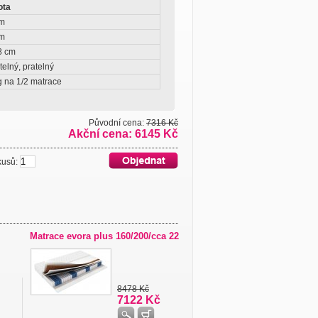
ota
cm
cm
8 cm
elný, pratelný
g na 1/2 matrace
Původní cena:
7316 Kč
Akční cena: 6145 Kč
usů:
Matrace evora plus 160/200/cca 22
8478 Kč
7122 Kč