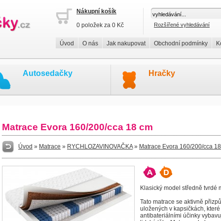
Nákupní košík
0 položek za 0 Kč
Rozšířené vyhledávání
Úvod
O nás
Jak nakupovat
Obchodní podmínky
K
Autosedačky
Hračky
Matrace Evora 160/200/cca 18 cm
Úvod
»
Matrace
»
RYCHLOZAVINOVAČKA
»
Matrace Evora 160/200/cca 1
Klasický model středně tvrdé
Tato matrace se aktivně přizpů
uložených v kapsičkách, které
antibateriálními účinky vybavu