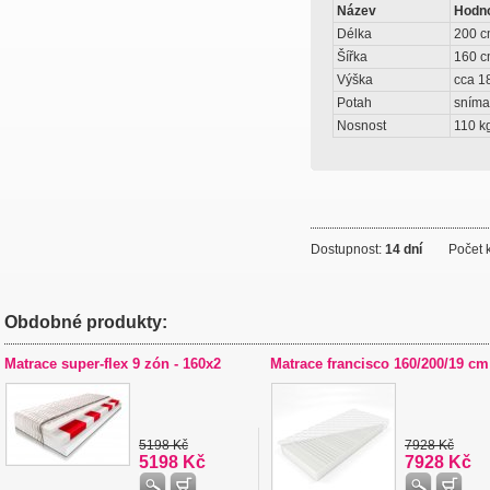
Název
Hodn
Délka
200 
Šířka
160 
Výška
cca 1
Potah
snímat
Nosnost
110 k
Dostupnost:
14 dní
Počet k
Obdobné produkty:
Matrace super-flex 9 zón - 160x2
Matrace francisco 160/200/19 cm
5198 Kč
7928 Kč
5198 Kč
7928 Kč