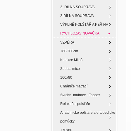
3- DÍLNÁ SOUPRAVA
2-DÍLNÁ SOUPRAVA
VÝPLNĚ POLŠTÁŘ A PEŘINA
RYCHLOZAVINOVAČKA
VZPĚRA
180/200cm
Kolekce Miloš
Sedací míče
160x80
Chrániče matrací
Svrchní matrace - Topper
Relaxační polštáře
Anatomické polštáře a ortopedické
pomůcky
170x80