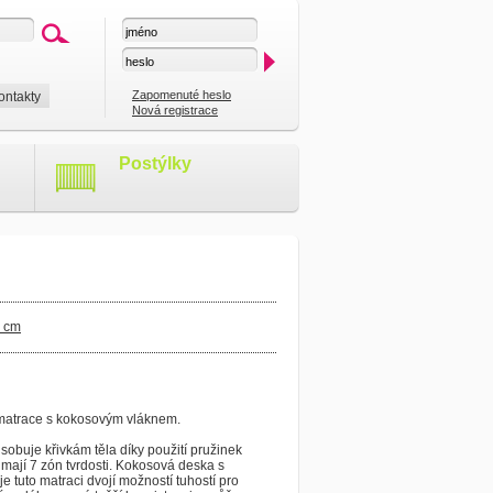
Zapomenuté heslo
ontakty
Nová registrace
Postýlky
8 cm
 matrace s kokosovým vláknem.
sobuje křivkám těla díky použití pružinek
 mají 7 zón tvrdosti. Kokosová deska s
je tuto matraci dvojí možností tuhostí pro