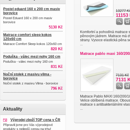
Postel eduard 160 x 200 cm masiv
13277 K
borovice
11153
Postel Eduard 160 x 200 cm masiv
borovice
5130 Kč
Komfortní a pohodlná matrace 
Matrace comfort sleep kokos
pěnovým jádrem. Matrace má d
120x60 cm
strany. Vysoce elastická pěna 
Matrace Comfort Sleep kokos 120x60 cm
...
820 Kč
Matrace pablo maxi 160/20
Poduška - válec mezi nohy 160 cm
Poduška - válec mezi nohy 160 cm
831 Kč
Noční stolek z masivu vilma -
7131 Kč
borovice
7131 
Noční stolek z masivu Vilma - borovice
796 Kč
Matrace Pablo MAXI 160/200/1
Velice oblíbená matrace. Obou
matrace s antibakteriálními vlas
Aktuality
...
Výprodej zboží TOP cena v ČR
Připravili jsme pro Vás výprodejové
produkty s nejlepší cenou na trhu!