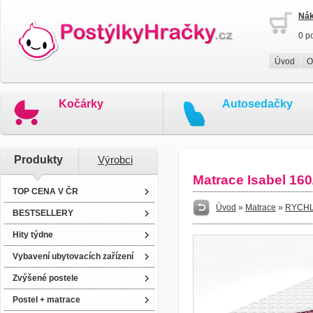
Nák
0 p
Úvod
O
Kočárky
Autosedačky
Produkty
Výrobci
Matrace Isabel 16
TOP CENA V ČR
Úvod
»
Matrace
»
RYCHL
BESTSELLERY
Hity týdne
Vybavení ubytovacích zařízení
Zvýšené postele
Postel + matrace