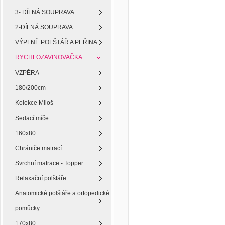
3- DÍLNÁ SOUPRAVA
2-DÍLNÁ SOUPRAVA
VÝPLNĚ POLŠTÁŘ A PEŘINA
RYCHLOZAVINOVAČKA
VZPĚRA
180/200cm
Kolekce Miloš
Sedací míče
160x80
Chrániče matrací
Svrchní matrace - Topper
Relaxační polštáře
Anatomické polštáře a ortopedické
pomůcky
170x80