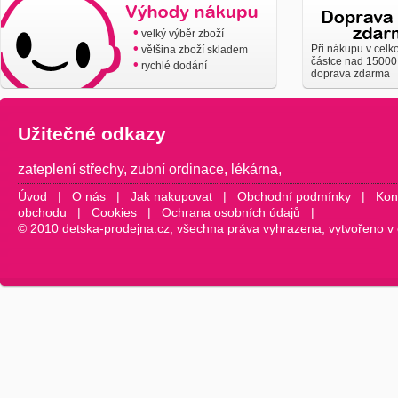
•
velký výběr zboží
•
Při nákupu v celk
většina zboží skladem
částce nad 15000
•
rychlé dodání
doprava zdarma
Užitečné odkazy
zateplení střechy
,
zubní ordinace
,
lékárna
,
Úvod
|
O nás
|
Jak nakupovat
|
Obchodní podmínky
|
Kon
obchodu
|
Cookies
|
Ochrana osobních údajů
|
© 2010 detska-prodejna.cz, všechna práva vyhrazena, vytvořeno v