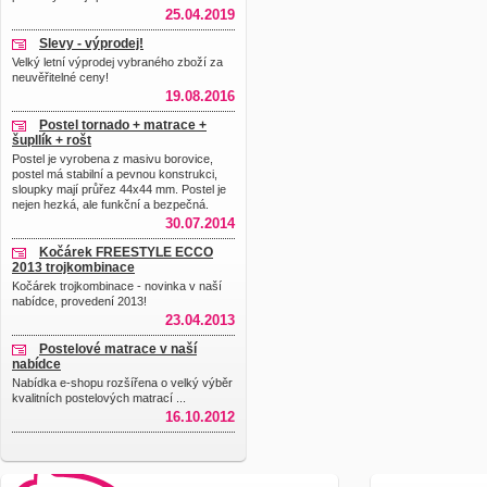
25.04.2019
Slevy - výprodej!
Velký letní výprodej vybraného zboží za
neuvěřitelné ceny!
19.08.2016
Postel tornado + matrace +
šupllík + rošt
Postel je vyrobena z masivu borovice,
postel má stabilní a pevnou konstrukci,
sloupky mají průřez 44x44 mm. Postel je
nejen hezká, ale funkční a bezpečná.
30.07.2014
Kočárek FREESTYLE ECCO
2013 trojkombinace
Kočárek trojkombinace - novinka v naší
nabídce, provedení 2013!
23.04.2013
Postelové matrace v naší
nabídce
Nabídka e-shopu rozšířena o velký výběr
kvalitních postelových matrací ...
16.10.2012