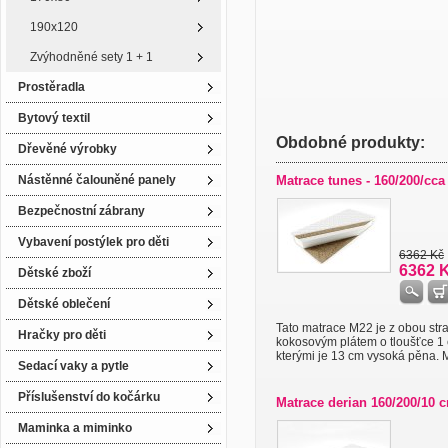
190x120
Zvýhodněné sety 1 + 1
Prostěradla
Bytový textil
Obdobné produkty:
Dřevěné výrobky
Nástěnné čalouněné panely
Matrace tunes - 160/200/cca
Bezpečnostní zábrany
Vybavení postýlek pro děti
6362 Kč
6362 
Dětské zboží
Dětské oblečení
Tato matrace M22 je z obou str
Hračky pro děti
kokosovým plátem o tloušťce 1
kterými je 13 cm vysoká pěna. M 
Sedací vaky a pytle
Příslušenství do kočárku
Matrace derian 160/200/10 
Maminka a miminko