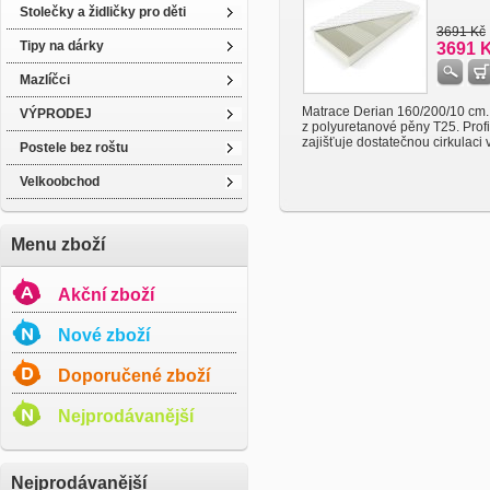
Stolečky a židličky pro děti
3691 Kč
Tipy na dárky
3691 
Mazlíčci
Matrace Derian 160/200/10 cm.
VÝPRODEJ
z polyuretanové pěny T25. Profi
zajišťuje dostatečnou cirkulaci vz
Postele bez roštu
Velkoobchod
Menu zboží
Akční zboží
Nové zboží
Doporučené zboží
Nejprodávanější
Nejprodávanější