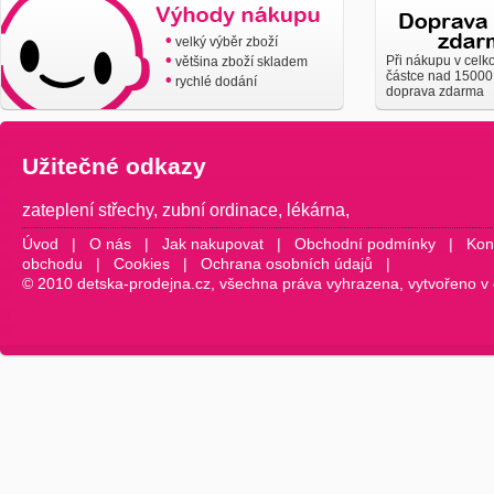
•
velký výběr zboží
•
Při nákupu v celk
většina zboží skladem
částce nad 15000
•
rychlé dodání
doprava zdarma
Užitečné odkazy
zateplení střechy
,
zubní ordinace
,
lékárna
,
Úvod
|
O nás
|
Jak nakupovat
|
Obchodní podmínky
|
Kon
obchodu
|
Cookies
|
Ochrana osobních údajů
|
© 2010 detska-prodejna.cz, všechna práva vyhrazena, vytvořeno v