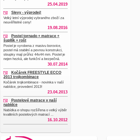
25.04.2019
Slevy - výprodej!
Velký letní výprodej vybraného zboží za
neuvěřitelné ceny!
19.08.2016
Postel tornado + matrace +
šupllík + rošt
Postel je vyrobena z masivu borovice,
postel má stabilní a pevnou konstrukci,
sloupky mají průřez 44x44 mm. Postel je
nejen hezká, ale funkční a bezpečná.
30.07.2014
Kočárek FREESTYLE ECCO
2013 trojkombinace
Kočárek trojkombinace - novinka v naší
nabídce, provedení 2013!
23.04.2013
Postelové matrace v naší
nabídce
Nabídka e-shopu rozšířena o velký výběr
kvalitních postelových matrací ...
16.10.2012