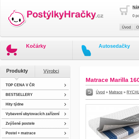
Nák
0 p
Úvod
O
Kočárky
Autosedačky
Produkty
Výrobci
Matrace Marilla 16
TOP CENA V ČR
Úvod
»
Matrace
»
RYCHL
BESTSELLERY
Hity týdne
Vybavení ubytovacích zařízení
Zvýšené postele
Postel + matrace