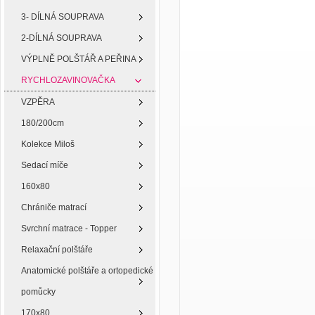
3- DÍLNÁ SOUPRAVA
2-DÍLNÁ SOUPRAVA
VÝPLNĚ POLŠTÁŘ A PEŘINA
RYCHLOZAVINOVAČKA
VZPĚRA
180/200cm
Kolekce Miloš
Sedací míče
160x80
Chrániče matrací
Svrchní matrace - Topper
Relaxační polštáře
Anatomické polštáře a ortopedické
pomůcky
170x80