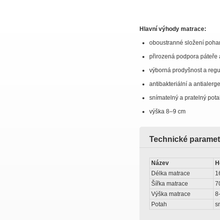
Hlavní výhody matrace:
oboustranné složení poha
přirozená podpora páteře 
výborná prodyšnost a regu
antibakteriální a antialer
snímatelný a pratelný pota
výška 8–9 cm
Technické paramet
Název
H
Délka matrace
1
Šířka matrace
7
Výška matrace
8
Potah
s