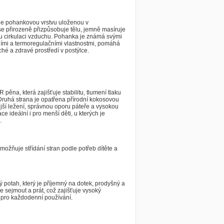
je pohankovou vrstvu uloženou v
e přirozeně přizpůsobuje tělu, jemně masíruje
 cirkulaci vzduchu. Pohanka je známá svými
nními a termoregulačními vlastnostmi, pomáhá
hé a zdravé prostředí v postýlce.
R pěna, která zajišťuje stabilitu, tlumení tlaku
Druhá strana je opatřena přírodní kokosovou
jší ležení, správnou oporu páteře a vysokou
e ideální i pro menší děti, u kterých je
.
ožňuje střídání stran podle potřeb dítěte a
 potah, který je příjemný na dotek, prodyšný a
 sejmout a prát, což zajišťuje vysoký
 pro každodenní používání.