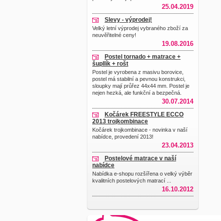
25.04.2019
Slevy - výprodej!
Velký letní výprodej vybraného zboží za
neuvěřitelné ceny!
19.08.2016
Postel tornado + matrace +
šupllík + rošt
Postel je vyrobena z masivu borovice,
postel má stabilní a pevnou konstrukci,
sloupky mají průřez 44x44 mm. Postel je
nejen hezká, ale funkční a bezpečná.
30.07.2014
Kočárek FREESTYLE ECCO
2013 trojkombinace
Kočárek trojkombinace - novinka v naší
nabídce, provedení 2013!
23.04.2013
Postelové matrace v naší
nabídce
Nabídka e-shopu rozšířena o velký výběr
kvalitních postelových matrací ...
16.10.2012