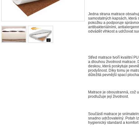
Jedna strana matrace obsahu
samostatných kapsách, která s
pokožku a podporuje správnou
antibakteriálními, antialerge
odvádět vlhkost a udržovat suc
Střed matrace tvoří kvalitní PU
a dlouhou životnost matrace. 
deskou, která poskytuje pevně
prodyšnost. Díky tomu je matrac
důležitá pevnější spací plocha
Matrace je oboustranná, což um
prodlužuje její životnost.
Součástí matrace je snímatelný
snadno udržovatelný. Potah lze
hygienický standard a komfort