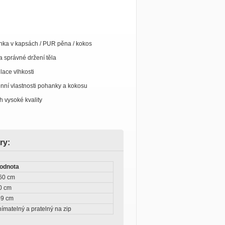
nka v kapsách / PUR pěna / kokos
a správné držení těla
lace vlhkosti
genní vlastnosti pohanky a kokosu
h vysoké kvality
ry:
odnota
60 cm
0 cm
-9 cm
nímatelný a pratelný na zip