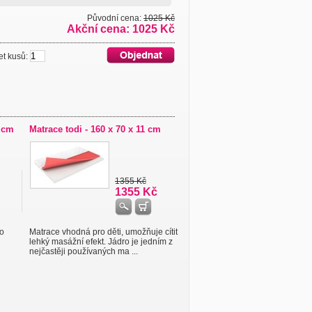
Původní cena:
1025 Kč
Akční cena: 1025 Kč
 kusů:
 cm
Matrace todi - 160 x 70 x 11 cm
1355 Kč
1355 Kč
ro
Matrace vhodná pro děti, umožňuje cítit
lehký masážní efekt. Jádro je jedním z
nejčastěji používaných ma ...