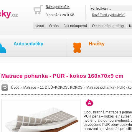
Nákupní košík
0 položek za 0 Kč
Rozšířené vyhledávání
Úvod
O nás
Jak nakupovat
Obchodní podmínky
K
Autosedačky
Hračky
Matrace pohanka - PUR - kokos 160x70x9 cm
Úvod
»
Matrace
»
11 DÍLŮ+KOKOS / KOKOS
»
Matrace pohanka - PUR - k
Oboustranná matrace s jedine
PUR pěna – kokos je navržen
hygienu a dlouhou životnost. 
osvědčené PUR pěny poskytuje
narození a je vhodná i pro citli