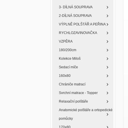
3- DÍLNÁ SOUPRAVA
2-DÍLNÁ SOUPRAVA
VÝPLNĚ POLŠTÁŘ A PEŘINA
RYCHLOZAVINOVAČKA
VZPĚRA
180/200cm
Kolekce Miloš
Sedací míče
160x80
Chrániče matrací
Svrchní matrace - Topper
Relaxační polštáře
Anatomické polštáře a ortopedické
pomůcky
170x80