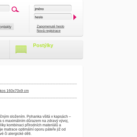
Zapomenuté heslo
ontakty
Nová registrace
Postýlky
okos 160x70x9 cm
čným složením. Pohanka všitá v kapsách –
a s maximálním důrazem na zdravý vývoj,
Díky kombinaci přírodních materiálů a
 matrace optimální oporu páteře již od
vé či alergické děti.