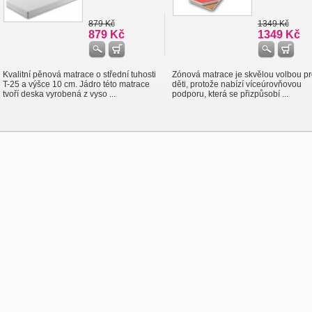
879 Kč
1349 Kč
879 Kč
1349 Kč
Kvalitní pěnová matrace o střední tuhosti
Zónová matrace je skvělou volbou p
T-25 a výšce 10 cm. Jádro této matrace
děti, protože nabízí víceúrovňovou
tvoří deska vyrobená z vyso ...
podporu, která se přizpůsobí ...