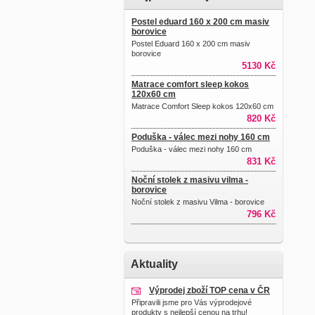
Postel eduard 160 x 200 cm masiv
borovice
Postel Eduard 160 x 200 cm masiv
borovice
5130 Kč
Matrace comfort sleep kokos
120x60 cm
Matrace Comfort Sleep kokos 120x60 cm
820 Kč
Poduška - válec mezi nohy 160 cm
Poduška - válec mezi nohy 160 cm
831 Kč
Noční stolek z masivu vilma -
borovice
Noční stolek z masivu Vilma - borovice
796 Kč
Aktuality
Výprodej zboží TOP cena v ČR
Připravili jsme pro Vás výprodejové
produkty s nejlepší cenou na trhu!