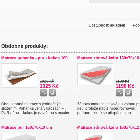
Dostupnost:
skladem
Počet
Obdobné produkty:
Matrace pohanka - pur - kokos 160
Matrace zónová kaira 160x70x10
1025 Kč
1198 Kč
1025 Kč
1198 Kč
Oboustranná matrace s jedinečným
Zónová matrace je skvělou volbou p
složením. Pohanka všitá v kapsách –
děti, protože nabízí víceúrovňovou
PUR pěna – kokos je navržena s maxim
podporu, která se přizpůsobí po ...
...
Matrace pur 160x70x10 cm
Matrace zónová kaira 160x70x12