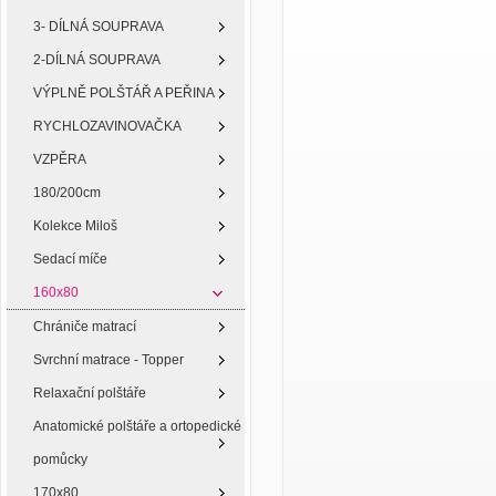
3- DÍLNÁ SOUPRAVA
2-DÍLNÁ SOUPRAVA
VÝPLNĚ POLŠTÁŘ A PEŘINA
RYCHLOZAVINOVAČKA
VZPĚRA
180/200cm
Kolekce Miloš
Sedací míče
160x80
Chrániče matrací
Svrchní matrace - Topper
Relaxační polštáře
Anatomické polštáře a ortopedické
pomůcky
170x80