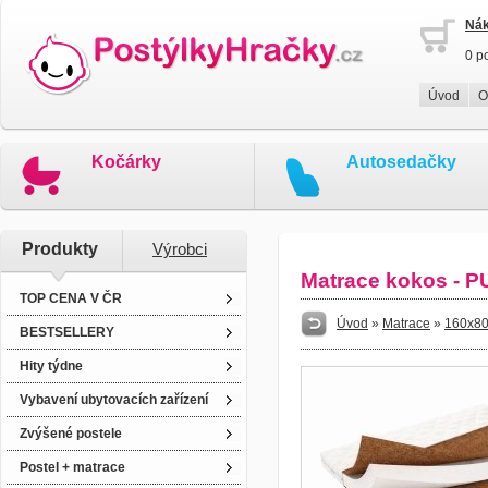
Nák
0 p
Úvod
O
Kočárky
Autosedačky
Produkty
Výrobci
Matrace kokos - P
TOP CENA V ČR
Úvod
»
Matrace
»
160x8
BESTSELLERY
Hity týdne
Vybavení ubytovacích zařízení
Zvýšené postele
Postel + matrace