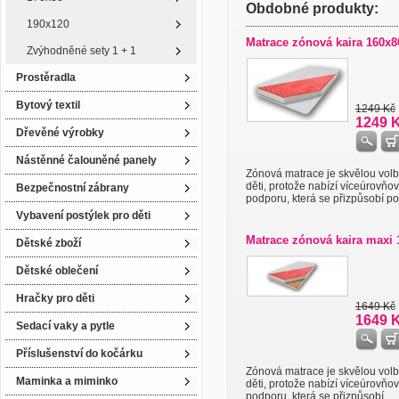
Obdobné produkty:
190x120
Matrace zónová kaira 160x
Zvýhodněné sety 1 + 1
Prostěradla
Bytový textil
1249 Kč
1249 
Dřevěné výrobky
Nástěnné čalouněné panely
Zónová matrace je skvělou vol
děti, protože nabízí víceúrovňo
Bezpečnostní zábrany
podporu, která se přizpůsobí po 
Vybavení postýlek pro děti
Matrace zónová kaira maxi 
Dětské zboží
Dětské oblečení
Hračky pro děti
1649 Kč
1649 
Sedací vaky a pytle
Příslušenství do kočárku
Zónová matrace je skvělou vol
Maminka a miminko
děti, protože nabízí víceúrovňo
podporu, která se přizpůsobí ...