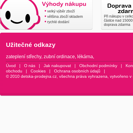
•
velký výběr zboží
•
Při nákupu v celk
většina zboží skladem
částce nad 15000
•
rychlé dodání
doprava zdarma
Užitečné odkazy
zateplení střechy
,
zubní ordinace
,
lékárna
,
Úvod
|
O nás
|
Jak nakupovat
|
Obchodní podmínky
|
Kon
obchodu
|
Cookies
|
Ochrana osobních údajů
|
© 2010 detska-prodejna.cz, všechna práva vyhrazena, vytvořeno v