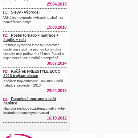
25.04.2019
Slevy - výprodej!
Velký letní výprodej vybraného zboží za
neuvěřitelné ceny!
19.08.2016
Postel tornado + matrace +
šupllík + rošt
Postel je vyrobena z masivu borovice,
postel má stabilní a pevnou konstrukci,
sloupky mají průřez 44x44 mm. Postel je
nejen hezká, ale funkční a bezpečná.
30.07.2014
Kočárek FREESTYLE ECCO
2013 trojkombinace
Kočárek trojkombinace - novinka v naší
nabídce, provedení 2013!
23.04.2013
Postelové matrace v naší
nabídce
Nabídka e-shopu rozšířena o velký výběr
kvalitních postelových matrací ...
16.10.2012