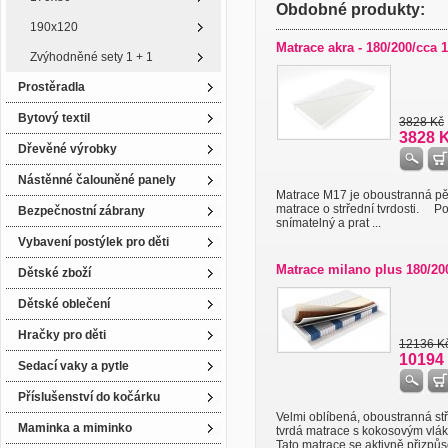
Obdobné produkty:
190x120
Matrace akra - 180/200/cca 
Zvýhodněné sety 1 + 1
Prostěradla
Bytový textil
3828 Kč
3828 
Dřevěné výrobky
Nástěnné čalouněné panely
Matrace M17 je oboustranná p
matrace o strřední tvrdosti. Po
Bezpečnostní zábrany
snímatelný a prat ...
Vybavení postýlek pro děti
Matrace milano plus 180/20
Dětské zboží
Dětské oblečení
Hračky pro děti
12136 K
10194
Sedací vaky a pytle
Příslušenství do kočárku
Velmi oblíbená, oboustranná st
Maminka a miminko
tvrdá matrace s kokosovým vlá
Tato matrace se aktivně přizpůso