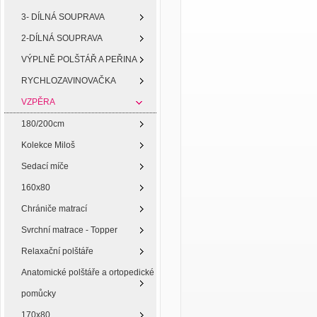
3- DÍLNÁ SOUPRAVA
2-DÍLNÁ SOUPRAVA
VÝPLNĚ POLŠTÁŘ A PEŘINA
RYCHLOZAVINOVAČKA
VZPĚRA
180/200cm
Kolekce Miloš
Sedací míče
160x80
Chrániče matrací
Svrchní matrace - Topper
Relaxační polštáře
Anatomické polštáře a ortopedické
pomůcky
170x80