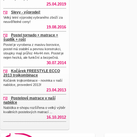
25.04.2019
Slevy - výprodej!
Velký letní výprodej vybraného zboží za
neuvěřitelné ceny!
19.08.2016
Postel tornado + matrace +
šupllík + rošt
Postel je vyrobena z masivu borovice,
postel má stabilní a pevnou konstrukci,
sloupky mají průřez 44x44 mm. Postel je
nejen hezká, ale funkční a bezpečná.
30.07.2014
Kočárek FREESTYLE ECCO
2013 trojkombinace
Kočárek trojkombinace - novinka v naší
nabídce, provedení 2013!
23.04.2013
Postelové matrace v naší
nabídce
Nabídka e-shopu rozšířena o velký výběr
kvalitních postelových matrací ...
16.10.2012