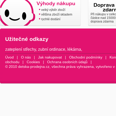
•
velký výběr zboží
•
Při nákupu v celk
většina zboží skladem
částce nad 15000
•
rychlé dodání
doprava zdarma
Užitečné odkazy
zateplení střechy
,
zubní ordinace
,
lékárna
,
Úvod
|
O nás
|
Jak nakupovat
|
Obchodní podmínky
|
Kon
obchodu
|
Cookies
|
Ochrana osobních údajů
|
© 2010 detska-prodejna.cz, všechna práva vyhrazena, vytvořeno v