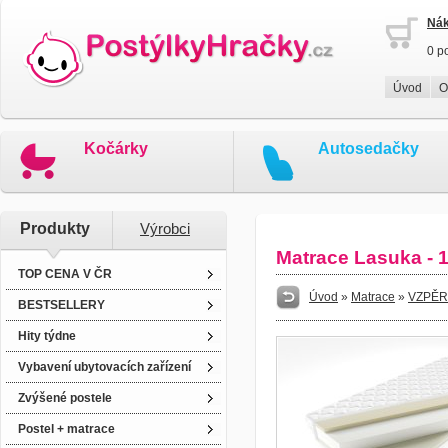
Nák
0 p
Úvod
O
Kočárky
Autosedačky
Produkty
Výrobci
Matrace Lasuka - 
TOP CENA V ČR
Úvod
»
Matrace
»
VZPĚR
BESTSELLERY
Hity týdne
Vybavení ubytovacích zařízení
Zvýšené postele
Postel + matrace