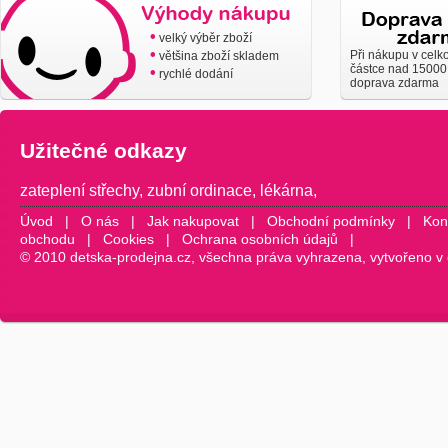
•
velký výběr zboží
•
Při nákupu v celk
většina zboží skladem
částce nad 15000
•
rychlé dodání
doprava zdarma
Užitečné odkazy
zateplení střechy
,
zubní ordinace
,
lékárna
,
Úvod
|
O nás
|
Jak nakupovat
|
Obchodní podmínky
|
Kon
obchodu
|
Cookies
|
Ochrana osobních údajů
|
© 2010 detska-prodejna.cz, všechna práva vyhrazena, vytvořeno v