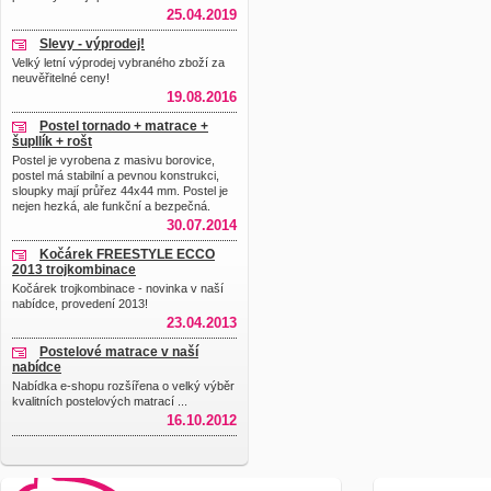
25.04.2019
Slevy - výprodej!
Velký letní výprodej vybraného zboží za
neuvěřitelné ceny!
19.08.2016
Postel tornado + matrace +
šupllík + rošt
Postel je vyrobena z masivu borovice,
postel má stabilní a pevnou konstrukci,
sloupky mají průřez 44x44 mm. Postel je
nejen hezká, ale funkční a bezpečná.
30.07.2014
Kočárek FREESTYLE ECCO
2013 trojkombinace
Kočárek trojkombinace - novinka v naší
nabídce, provedení 2013!
23.04.2013
Postelové matrace v naší
nabídce
Nabídka e-shopu rozšířena o velký výběr
kvalitních postelových matrací ...
16.10.2012