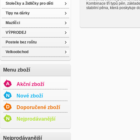
Stolečky a židličky pro děti
Kombinace tří typů pěn, základ
stabilní pěna, která poskytuje do
Tipy na dárky
Mazlíčci
VÝPRODEJ
Postele bez roštu
Velkoobchod
Menu zboží
Akční zboží
Nové zboží
Doporučené zboží
Nejprodávanější
Nejprodávanější