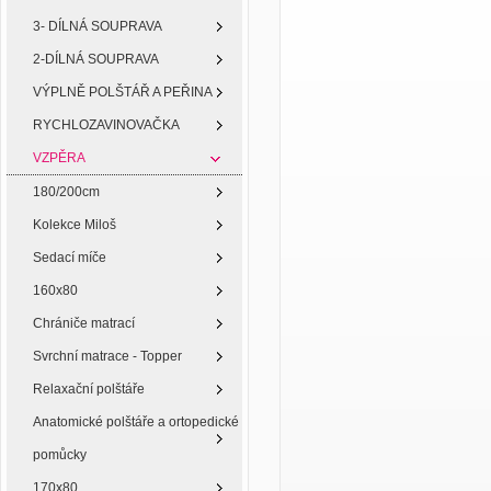
3- DÍLNÁ SOUPRAVA
2-DÍLNÁ SOUPRAVA
VÝPLNĚ POLŠTÁŘ A PEŘINA
RYCHLOZAVINOVAČKA
VZPĚRA
180/200cm
Kolekce Miloš
Sedací míče
160x80
Chrániče matrací
Svrchní matrace - Topper
Relaxační polštáře
Anatomické polštáře a ortopedické
pomůcky
170x80