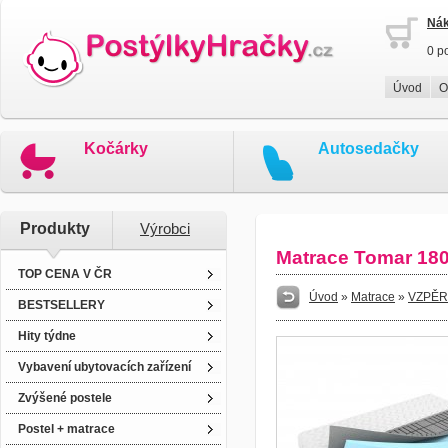
Nák
0 p
Úvod
O
Kočárky
Autosedačky
Produkty
Výrobci
Matrace Tomar 180
TOP CENA V ČR
Úvod
»
Matrace
»
VZPĚR
BESTSELLERY
Hity týdne
Vybavení ubytovacích zařízení
Zvýšené postele
Postel + matrace