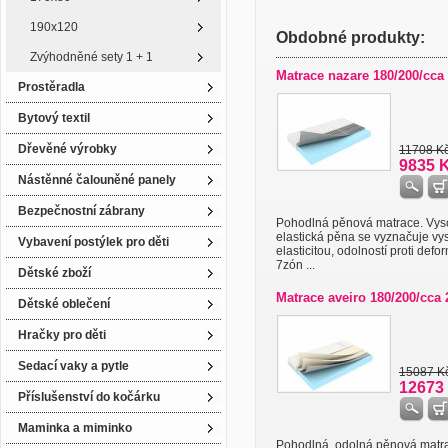
190x120
Obdobné produkty:
Zvýhodněné sety 1 + 1
Matrace nazare 180/200/cca
Prostěradla
Bytový textil
Dřevěné výrobky
11708 K
9835 
Nástěnné čalouněné panely
Bezpečnostní zábrany
Pohodlná pěnová matrace. Vys
elastická pěna se vyznačuje v
Vybavení postýlek pro děti
elasticitou, odolností proti defo
7zón ...
Dětské zboží
Matrace aveiro 180/200/cca
Dětské oblečení
Hračky pro děti
Sedací vaky a pytle
15087 K
12673
Příslušenství do kočárku
Maminka a miminko
Pohodlná, odolná pěnová matr