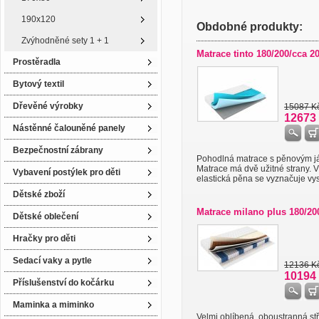
190x120
Obdobné produkty:
Zvýhodněné sety 1 + 1
Matrace tinto 180/200/cca 2
Prostěradla
Bytový textil
Dřevěné výrobky
15087 K
12673
Nástěnné čalouněné panely
Bezpečnostní zábrany
Pohodlná matrace s pěnovým j
Matrace má dvě užitné strany. 
Vybavení postýlek pro děti
elastická pěna se vyznačuje vys
Dětské zboží
Matrace milano plus 180/20
Dětské oblečení
Hračky pro děti
Sedací vaky a pytle
12136 K
10194
Příslušenství do kočárku
Maminka a miminko
Velmi oblíbená, oboustranná st