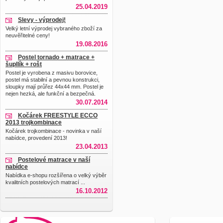
25.04.2019
Slevy - výprodej!
Velký letní výprodej vybraného zboží za
neuvěřitelné ceny!
19.08.2016
Postel tornado + matrace +
šupllík + rošt
Postel je vyrobena z masivu borovice,
postel má stabilní a pevnou konstrukci,
sloupky mají průřez 44x44 mm. Postel je
nejen hezká, ale funkční a bezpečná.
30.07.2014
Kočárek FREESTYLE ECCO
2013 trojkombinace
Kočárek trojkombinace - novinka v naší
nabídce, provedení 2013!
23.04.2013
Postelové matrace v naší
nabídce
Nabídka e-shopu rozšířena o velký výběr
kvalitních postelových matrací ...
16.10.2012