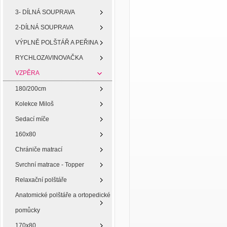
3- DÍLNÁ SOUPRAVA
2-DÍLNÁ SOUPRAVA
VÝPLNĚ POLŠTÁŘ A PEŘINA
RYCHLOZAVINOVAČKA
VZPĚRA
180/200cm
Kolekce Miloš
Sedací míče
160x80
Chrániče matrací
Svrchní matrace - Topper
Relaxační polštáře
Anatomické polštáře a ortopedické
pomůcky
170x80