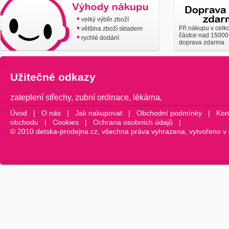
•
velký výběr zboží
•
Při nákupu v celk
většina zboží skladem
částce nad 15000
•
rychlé dodání
doprava zdarma
Užitečné odkazy
zateplení střechy
,
zubní ordinace
,
lékárna
,
Úvod
|
O nás
|
Jak nakupovat
|
Obchodní podmínky
|
Kon
obchodu
|
Cookies
|
Ochrana osobních údajů
|
© 2010 detska-prodejna.cz, všechna práva vyhrazena, vytvořeno v