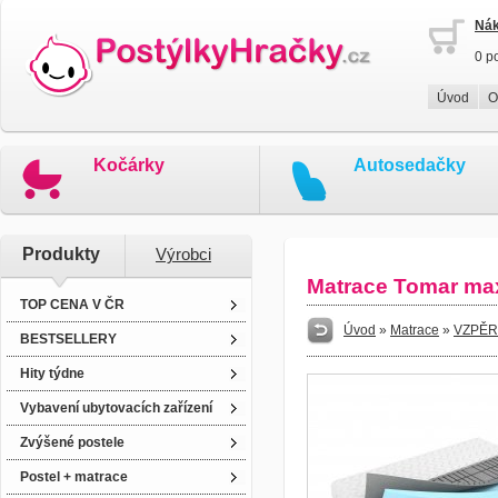
Nák
0 p
Úvod
O
Kočárky
Autosedačky
Produkty
Výrobci
Matrace Tomar max
TOP CENA V ČR
Úvod
»
Matrace
»
VZPĚR
BESTSELLERY
Hity týdne
Vybavení ubytovacích zařízení
Zvýšené postele
Postel + matrace