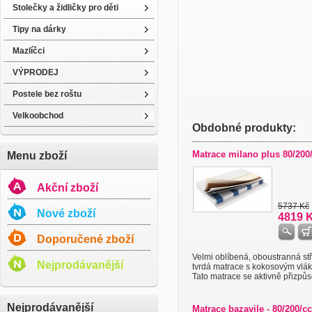
Stolečky a židličky pro děti
Tipy na dárky
Mazlíčci
VÝPRODEJ
Postele bez roštu
Velkoobchod
Obdobné produkty:
Matrace milano plus 80/200
Menu zboží
Akční zboží
5737 Kč
Nové zboží
4819 
Doporučené zboží
Velmi oblíbená, oboustranná st
Nejprodávanější
tvrdá matrace s kokosovým vlá
Tato matrace se aktivně přizpůso
Nejprodávanější
Matrace bazavile - 80/200/c