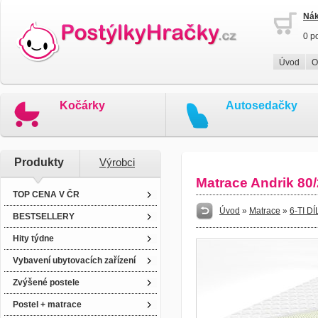
Nák
0 p
Úvod
O
Kočárky
Autosedačky
Produkty
Výrobci
Matrace Andrik 80
TOP CENA V ČR
Úvod
»
Matrace
»
6-TI 
BESTSELLERY
Hity týdne
Vybavení ubytovacích zařízení
Zvýšené postele
Postel + matrace