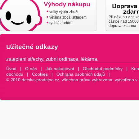
•
velký výběr zboží
•
Při nákupu v celk
většina zboží skladem
částce nad 15000
•
rychlé dodání
doprava zdarma
Užitečné odkazy
zateplení střechy
,
zubní ordinace
,
lékárna
,
Úvod
|
O nás
|
Jak nakupovat
|
Obchodní podmínky
|
Kon
obchodu
|
Cookies
|
Ochrana osobních údajů
|
© 2010 detska-prodejna.cz, všechna práva vyhrazena, vytvořeno v