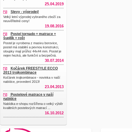
25.04.2019
Slevy - výprodej!
Velký letní výprodej vybraného zboží za
neuvěřitelné ceny!
19.08.2016
Postel tornado + matrace +
šupllík + rošt
Postel je vyrobena z masivu borovice,
postel má stabilní a pevnou konstrukci,
sloupky mají průřez 44x44 mm. Postel je
nejen hezká, ale funkční a bezpečná.
30.07.2014
Kočárek FREESTYLE ECCO
2013 trojkombinace
Kočárek trojkombinace - novinka v naší
nabídce, provedení 2013!
23.04.2013
Postelové matrace v naší
nabídce
Nabídka e-shopu rozšířena o velký výběr
kvalitních postelových matrací ...
16.10.2012