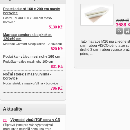
Postel eduard 160 x 200 cm masiv
borovice
Postel Eduard 160 x 200 cm masiv
3688 Kč
borovice
3688 
5130 Kč
Matrace comfort sleep kokos
120x60 cm
Tato matrace M26 má z jedné st
Matrace Comfort Sleep kokos 120x60 cm
cm hrubou VISCO pěnu a ze st
820 Kč
druhé 3 cm hrubou vysoce pru
pěnu, ...
Poduška - válec mezi nohy 160 cm
Poduška - válec mezi nohy 160 cm
831 Kč
Noční stolek z masivu vilma -
borovice
Noční stolek z masivu Vilma - borovice
796 Kč
Aktuality
Výprodej zboží TOP cena v ČR
Připravili jsme pro Vás výprodejové
produkty s nejlepší cenou na trhu!