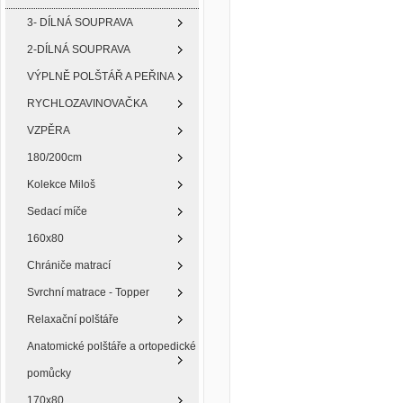
3- DÍLNÁ SOUPRAVA
2-DÍLNÁ SOUPRAVA
VÝPLNĚ POLŠTÁŘ A PEŘINA
RYCHLOZAVINOVAČKA
VZPĚRA
180/200cm
Kolekce Miloš
Sedací míče
160x80
Chrániče matrací
Svrchní matrace - Topper
Relaxační polštáře
Anatomické polštáře a ortopedické
pomůcky
170x80