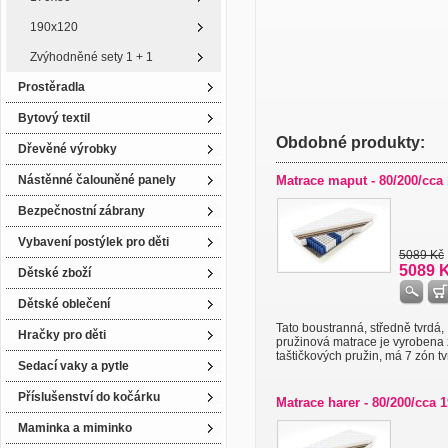
190x120
Zvýhodněné sety 1 + 1
Prostěradla
Bytový textil
Obdobné produkty:
Dřevěné výrobky
Nástěnné čalouněné panely
Matrace maput - 80/200/cca
Bezpečnostní zábrany
Vybavení postýlek pro děti
5089 Kč
5089 
Dětské zboží
Dětské oblečení
Tato boustranná, středně tvrdá,
Hračky pro děti
pružinová matrace je vyrobena 
taštičkových pružin, má 7 zón tvr
Sedací vaky a pytle
Příslušenství do kočárku
Matrace harer - 80/200/cca 
Maminka a miminko