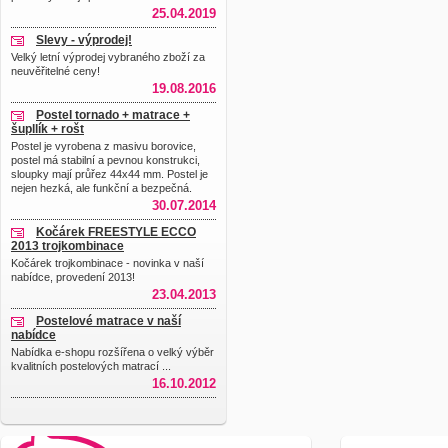
25.04.2019
Slevy - výprodej!
Velký letní výprodej vybraného zboží za
neuvěřitelné ceny!
19.08.2016
Postel tornado + matrace +
šupllík + rošt
Postel je vyrobena z masivu borovice,
postel má stabilní a pevnou konstrukci,
sloupky mají průřez 44x44 mm. Postel je
nejen hezká, ale funkční a bezpečná.
30.07.2014
Kočárek FREESTYLE ECCO
2013 trojkombinace
Kočárek trojkombinace - novinka v naší
nabídce, provedení 2013!
23.04.2013
Postelové matrace v naší
nabídce
Nabídka e-shopu rozšířena o velký výběr
kvalitních postelových matrací ...
16.10.2012