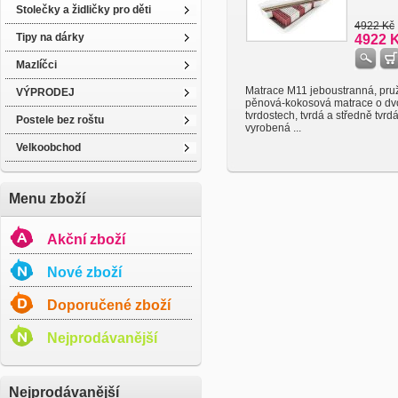
Stolečky a židličky pro děti
4922 Kč
Tipy na dárky
4922 
Mazlíčci
Matrace M11 jeboustranná, pru
VÝPRODEJ
pěnová-kokosová matrace o dv
tvrdostech, tvrdá a středně tvrdá
Postele bez roštu
vyrobená ...
Velkoobchod
Menu zboží
Akční zboží
Nové zboží
Doporučené zboží
Nejprodávanější
Nejprodávanější