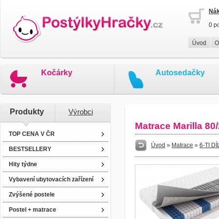
Nák
0 p
Úvod
O
Kočárky
Autosedačky
Produkty
Výrobci
Matrace Marilla 80
TOP CENA V ČR
Úvod
»
Matrace
»
6-TI 
BESTSELLERY
Hity týdne
Vybavení ubytovacích zařízení
Zvýšené postele
Postel + matrace