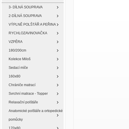
3- DÍLNÁ SOUPRAVA
2-DÍLNÁ SOUPRAVA
VÝPLNĚ POLŠTÁŘ A PEŘINA
RYCHLOZAVINOVAČKA
VZPĚRA
180/200cm
Kolekce Miloš
Sedací míče
160x80
Chrániče matrací
Svrchní matrace - Topper
Relaxační polštáře
Anatomické polštáře a ortopedické
pomůcky
170x80