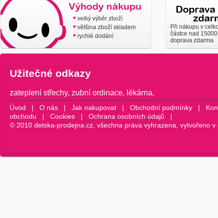
•
velký výběr zboží
•
Při nákupu v celk
většina zboží skladem
částce nad 15000
•
rychlé dodání
doprava zdarma
Užitečné odkazy
zateplení střechy
,
zubní ordinace
,
lékárna
,
Úvod
|
O nás
|
Jak nakupovat
|
Obchodní podmínky
|
Kon
obchodu
|
Cookies
|
Ochrana osobních údajů
|
© 2010 detska-prodejna.cz, všechna práva vyhrazena, vytvořeno v