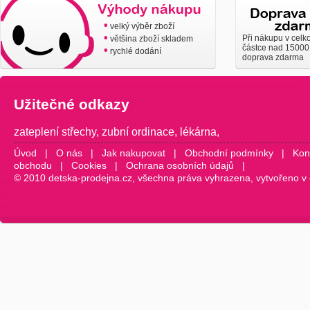
•
velký výběr zboží
•
Při nákupu v celk
většina zboží skladem
částce nad 15000
•
rychlé dodání
doprava zdarma
Užitečné odkazy
zateplení střechy
,
zubní ordinace
,
lékárna
,
Úvod
|
O nás
|
Jak nakupovat
|
Obchodní podmínky
|
Kon
obchodu
|
Cookies
|
Ochrana osobních údajů
|
© 2010 detska-prodejna.cz, všechna práva vyhrazena, vytvořeno v