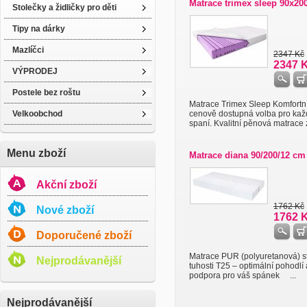
Matrace trimex sleep 90x20
Stolečky a židličky pro děti
Tipy na dárky
Mazlíčci
2347 Kč
2347 
VÝPRODEJ
Postele bez roštu
Matrace Trimex Sleep Komfortn
Velkoobchod
cenově dostupná volba pro ka
spaní. Kvalitní pěnová matrace 
Menu zboží
Matrace diana 90/200/12 cm
Akční zboží
1762 Kč
Nové zboží
1762 
Doporučené zboží
Matrace PUR (polyuretanová) s
Nejprodávanější
tuhosti T25 – optimální pohodlí 
podpora pro váš spánek ...
Nejprodávanější