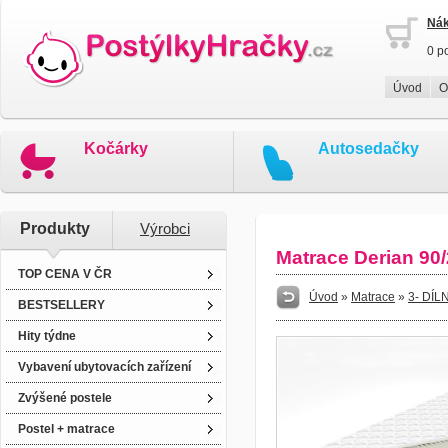
Nák
0 p
Úvod
O
Kočárky
Autosedačky
Produkty
Výrobci
Matrace Derian 90
TOP CENA V ČR
Úvod
»
Matrace
»
3- DÍ
BESTSELLERY
Hity týdne
Vybavení ubytovacích zařízení
Zvýšené postele
Postel + matrace