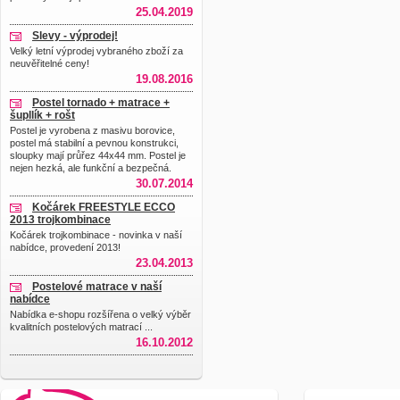
25.04.2019
Slevy - výprodej!
Velký letní výprodej vybraného zboží za
neuvěřitelné ceny!
19.08.2016
Postel tornado + matrace +
šupllík + rošt
Postel je vyrobena z masivu borovice,
postel má stabilní a pevnou konstrukci,
sloupky mají průřez 44x44 mm. Postel je
nejen hezká, ale funkční a bezpečná.
30.07.2014
Kočárek FREESTYLE ECCO
2013 trojkombinace
Kočárek trojkombinace - novinka v naší
nabídce, provedení 2013!
23.04.2013
Postelové matrace v naší
nabídce
Nabídka e-shopu rozšířena o velký výběr
kvalitních postelových matrací ...
16.10.2012