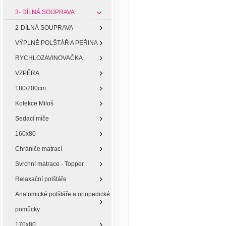
3- DÍLNÁ SOUPRAVA
2-DÍLNÁ SOUPRAVA
VÝPLNĚ POLŠTÁŘ A PEŘINA
RYCHLOZAVINOVAČKA
VZPĚRA
180/200cm
Kolekce Miloš
Sedací míče
160x80
Chrániče matrací
Svrchní matrace - Topper
Relaxační polštáře
Anatomické polštáře a ortopedické
pomůcky
170x80