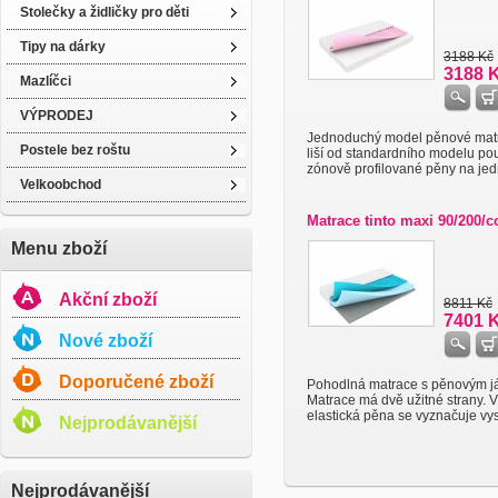
Stolečky a židličky pro děti
Tipy na dárky
3188 Kč
3188 
Mazlíčci
VÝPRODEJ
Jednoduchý model pěnové mat
Postele bez roštu
liší od standardního modelu po
zónově profilované pěny na jedné
Velkoobchod
Matrace tinto maxi 90/200/c
Menu zboží
Akční zboží
8811 Kč
7401 
Nové zboží
Doporučené zboží
Pohodlná matrace s pěnovým j
Matrace má dvě užitné strany. 
elastická pěna se vyznačuje vys
Nejprodávanější
Nejprodávanější