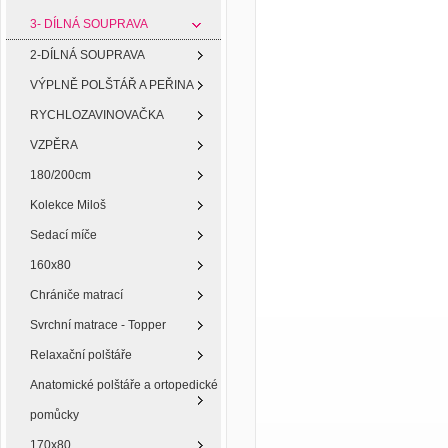
3- DÍLNÁ SOUPRAVA
2-DÍLNÁ SOUPRAVA
VÝPLNĚ POLŠTÁŘ A PEŘINA
RYCHLOZAVINOVAČKA
VZPĚRA
180/200cm
Kolekce Miloš
Sedací míče
160x80
Chrániče matrací
Svrchní matrace - Topper
Relaxační polštáře
Anatomické polštáře a ortopedické
pomůcky
170x80