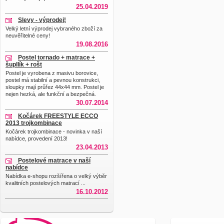
25.04.2019
Slevy - výprodej!
Velký letní výprodej vybraného zboží za
neuvěřitelné ceny!
19.08.2016
Postel tornado + matrace +
šupllík + rošt
Postel je vyrobena z masivu borovice,
postel má stabilní a pevnou konstrukci,
sloupky mají průřez 44x44 mm. Postel je
nejen hezká, ale funkční a bezpečná.
30.07.2014
Kočárek FREESTYLE ECCO
2013 trojkombinace
Kočárek trojkombinace - novinka v naší
nabídce, provedení 2013!
23.04.2013
Postelové matrace v naší
nabídce
Nabídka e-shopu rozšířena o velký výběr
kvalitních postelových matrací ...
16.10.2012