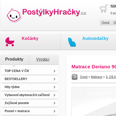
Nák
0 p
Úvod
O
Kočárky
Autosedačky
Produkty
Výrobci
Matrace Deriano 9
TOP CENA V ČR
Úvod
»
Matrace
»
3- DÍ
BESTSELLERY
Hity týdne
Vybavení ubytovacích zařízení
Zvýšené postele
Postel + matrace