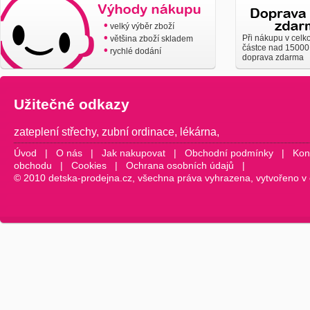
•
velký výběr zboží
•
Při nákupu v celk
většina zboží skladem
částce nad 15000
•
rychlé dodání
doprava zdarma
Užitečné odkazy
zateplení střechy
,
zubní ordinace
,
lékárna
,
Úvod
|
O nás
|
Jak nakupovat
|
Obchodní podmínky
|
Kon
obchodu
|
Cookies
|
Ochrana osobních údajů
|
© 2010 detska-prodejna.cz, všechna práva vyhrazena, vytvořeno v