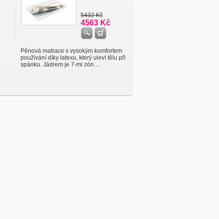
5432 Kč
4563 Kč
Pěnová matrace s vysokým komfortem
používání díky latexu, který uleví tělu při
spánku. Jádrem je 7-mi zón ...