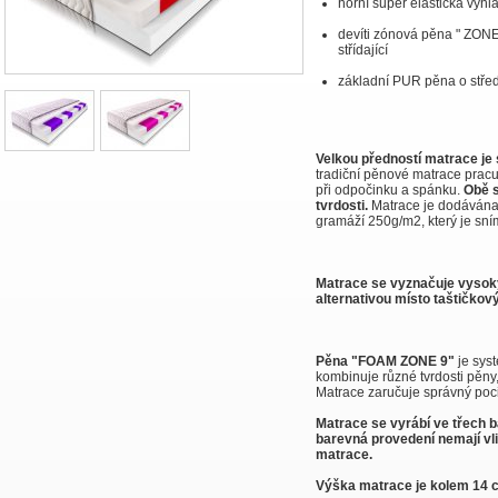
horní super elastická vyh
devíti zónová pěna " ZONE
střídající
základní PUR pěna o střed
Velkou předností matrace j
tradiční pěnové matrace pracu
při odpočinku a spánku.
Obě s
tvrdosti.
Matrace je dodáván
gramáží 250g/m2, který je sním
Matrace se vyznačuje vyso
alternativou místo taštičkov
Pěna "FOAM ZONE 9"
je sys
kombinuje různé tvrdosti pěny
Matrace zaručuje správný poci
Matrace se vyrábí ve třech 
barevná provedení nemají vliv
matrace.
Výška matrace je kolem 14 