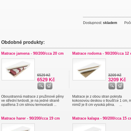
Dostupnost:
skladem
Počet
Obdobné produkty:
Matrace jamena - 90/200/cca 20 cm
Matrace rodoma - 90/200/cca 12
6529 Kč
3209 Kč
6529 Kč
3209 Kč
Oboustranná matrace z pružinové pěny
Matrace je z obou stran pokryta
ve střední tvrdosti, je na jedné straně
kokosovou deskou o tloušťce 1 cm, 
opatřena 3 cm silnou termoelasti ...
nimiž je 8 cm vysoká pěna. ...
Matrace harer - 90/200/cca 19 cm
Matrace kalapa - 90/200/cca 15 