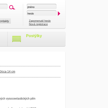
Zapomenuté heslo
ontakty
Nová registrace
Postýlky
00/cca 14 cm
zných vysoceelastických pěn