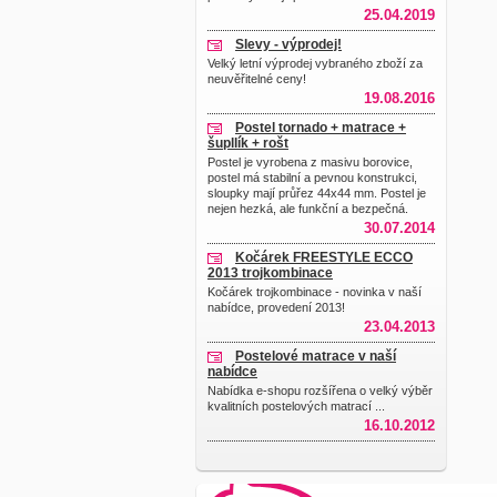
25.04.2019
Slevy - výprodej!
Velký letní výprodej vybraného zboží za
neuvěřitelné ceny!
19.08.2016
Postel tornado + matrace +
šupllík + rošt
Postel je vyrobena z masivu borovice,
postel má stabilní a pevnou konstrukci,
sloupky mají průřez 44x44 mm. Postel je
nejen hezká, ale funkční a bezpečná.
30.07.2014
Kočárek FREESTYLE ECCO
2013 trojkombinace
Kočárek trojkombinace - novinka v naší
nabídce, provedení 2013!
23.04.2013
Postelové matrace v naší
nabídce
Nabídka e-shopu rozšířena o velký výběr
kvalitních postelových matrací ...
16.10.2012