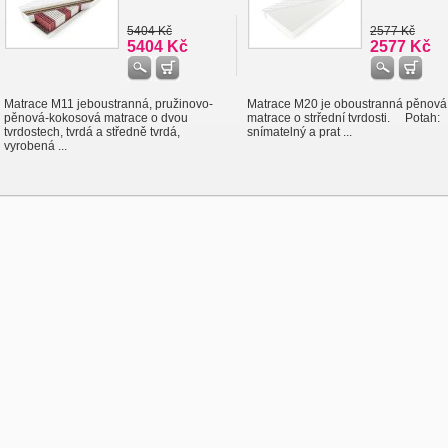
5404 Kč
2577 Kč
5404 Kč
2577 Kč
Matrace M11 jeboustranná, pružinovo-
Matrace M20 je oboustranná pěnová
pěnová-kokosová matrace o dvou
matrace o strřední tvrdosti. Potah:
tvrdostech, tvrdá a středně tvrdá,
snímatelný a prat ...
vyrobená ...