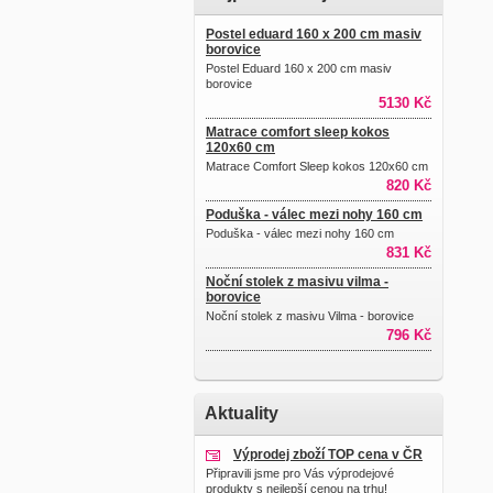
Postel eduard 160 x 200 cm masiv
borovice
Postel Eduard 160 x 200 cm masiv
borovice
5130 Kč
Matrace comfort sleep kokos
120x60 cm
Matrace Comfort Sleep kokos 120x60 cm
820 Kč
Poduška - válec mezi nohy 160 cm
Poduška - válec mezi nohy 160 cm
831 Kč
Noční stolek z masivu vilma -
borovice
Noční stolek z masivu Vilma - borovice
796 Kč
Aktuality
Výprodej zboží TOP cena v ČR
Připravili jsme pro Vás výprodejové
produkty s nejlepší cenou na trhu!