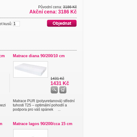
Původní cena:
3186 Kč
Akční cena: 3186 Kč
 kusů:
 cm
Matrace diana 90/200/10 cm
1431 Kč
1431 Kč
Matrace PUR (polyuretanová) střední
mezi
tuhosti T25 – optimální pohodlí a
podpora pro váš spánek ...
cm
Matrace lagos 90/200/cca 15 cm