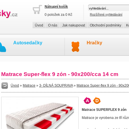
Nákupní košík
0 položek za 0 Kč
Rozšířené vyhledávání
Úvod
O nás
Jak nakupovat
Obchodní podmínky
K
Autosedačky
Hračky
Matrace Super-flex 9 zón - 90x200/cca 14 cm
Úvod
»
Matrace
»
3- DÍLNÁ SOUPRAVA
»
Matrace Super-flex 9 zón - 90x2
Matrace SUPERFLEX 9 zón
Matrace je vyrobena ze tří rů