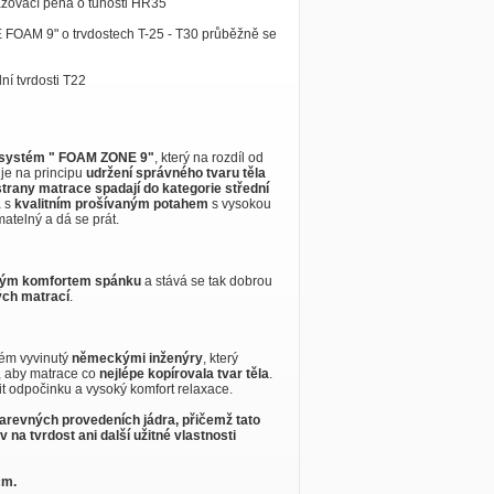
lazovací pěna o tuhosti HR35
 FOAM 9" o trvdostech T-25 - T30 průběžně se
ní tvrdosti T22
e systém " FOAM ZONE 9"
, který na rozdíl od
je na principu
udržení správného tvaru těla
trany matrace spadají do kategorie střední
a s
kvalitním prošívaným potahem
s vysokou
atelný a dá se prát.
kým komfortem spánku
a stává se tak dobrou
ých matrací
.
tém vyvinutý
německými inženýry
, který
, aby matrace co
nejlépe kopírovala tvar těla
.
t odpočinku a vysoký komfort relaxace.
barevných provedeních jádra, přičemž tato
 na tvrdost ani další užitné vlastnosti
cm.