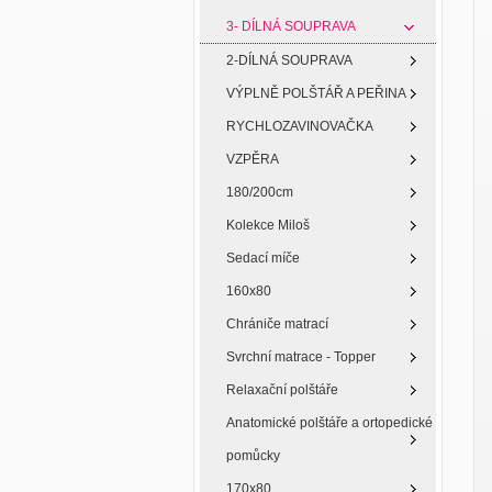
3- DÍLNÁ SOUPRAVA
2-DÍLNÁ SOUPRAVA
VÝPLNĚ POLŠTÁŘ A PEŘINA
RYCHLOZAVINOVAČKA
VZPĚRA
180/200cm
Kolekce Miloš
Sedací míče
160x80
Chrániče matrací
Svrchní matrace - Topper
Relaxační polštáře
Anatomické polštáře a ortopedické
pomůcky
170x80